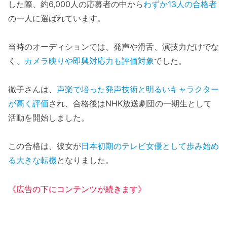
した際、約6,000人の応募者の中から
わずか13人の合格者
の一人に選ばれています。
当時のオーディションでは、発声や滑舌、演技力だけでな
く
、カメラ映りや即興対応力も評価対象
でした。
徹子さんは、
声楽で培った発声技術と明るいキャラクター
が高く評価
され、合格後はNHK放送劇団の一期生として
活動を開始しました。
この合格は、彼女が
日本初期のテレビ女優として歩み始め
る大きな転機
となりました。
《広告の下にコンテンツが続きます》