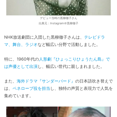
デビュー当時の黒柳徹子さん
出典元：Instagram＠黒柳徹子
NHK放送劇団に入団した黒柳徹子さんは、
テレビドラ
マ、舞台、ラジオ
など幅広い分野で活動しました。
特に、1960年代の
人形劇『ひょっこりひょうたん島』で
は声優として出演
し、幅広い世代に親しまれました。
また、
海外ドラマ『サンダーバード』
の日本語吹き替えで
は、
ペネロープ役を担当
し、独特の声質と表現力で人気を
集めています。