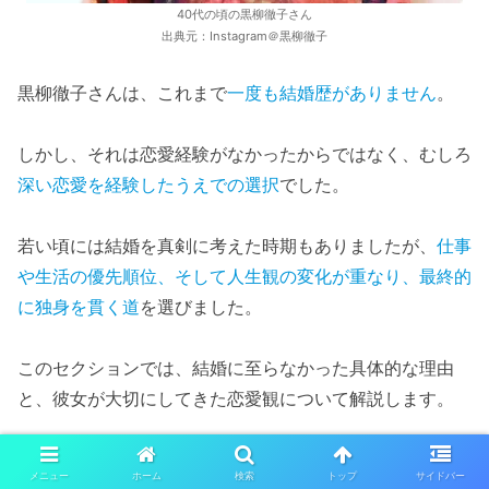
40代の頃の黒柳徹子さん
出典元：Instagram＠黒柳徹子
黒柳徹子さんは、これまで
一度も結婚歴がありません
。
しかし、それは恋愛経験がなかったからではなく、むしろ
深い恋愛を経験したうえでの選択
でした。
若い頃には結婚を真剣に考えた時期もありましたが、
仕事
や生活の優先順位、そして人生観の変化が重なり、最終的
に独身を貫く道
を選びました。
このセクションでは、結婚に至らなかった具体的な理由
と、彼女が大切にしてきた恋愛観について解説します。
仕事を優先した選択とタイミングの
メニュー
ホーム
検索
トップ
サイドバー