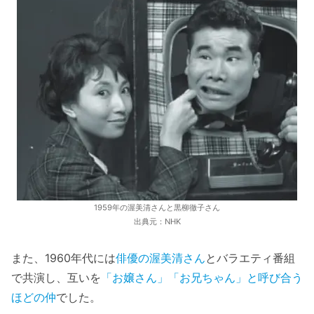
1959年の渥美清さんと黒柳徹子さん
出典元：NHK
また、1960年代には
俳優の渥美清さん
とバラエティ番組
で共演し、互いを
「お嬢さん」「お兄ちゃん」と呼び合う
ほどの仲
でした。