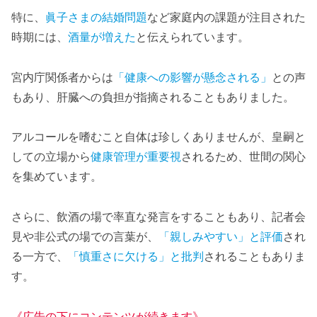
特に、
眞子さまの結婚問題
など家庭内の課題が注目された
時期には、
酒量が増えた
と伝えられています。
宮内庁関係者からは
「健康への影響が懸念される」
との声
もあり、肝臓への負担が指摘されることもありました。
アルコールを嗜むこと自体は珍しくありませんが、皇嗣と
しての立場から
健康管理が重要視
されるため、世間の関心
を集めています。
さらに、飲酒の場で率直な発言をすることもあり、記者会
見や非公式の場での言葉が、
「親しみやすい」と評価
され
る一方で、
「慎重さに欠ける」と批判
されることもありま
す。
《広告の下にコンテンツが続きます》