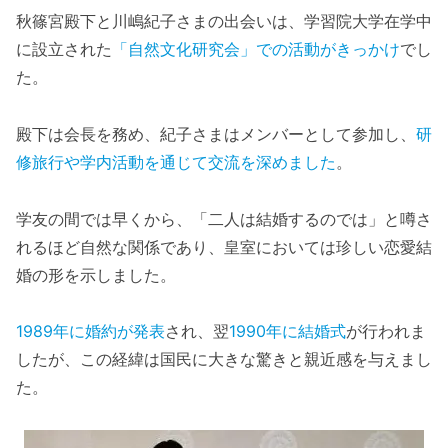
秋篠宮殿下と川嶋紀子さまの出会いは、学習院大学在学中
に設立された
「自然文化研究会」での活動がきっかけ
でし
た。
殿下は会長を務め、紀子さまはメンバーとして参加し、
研
修旅行や学内活動を通じて交流を深めました
。
学友の間では早くから、「二人は結婚するのでは」と噂さ
れるほど自然な関係であり、皇室においては珍しい恋愛結
婚の形を示しました。
1989年に婚約が発表
され、翌
1990年に結婚式
が行われま
したが、この経緯は国民に大きな驚きと親近感を与えまし
た。