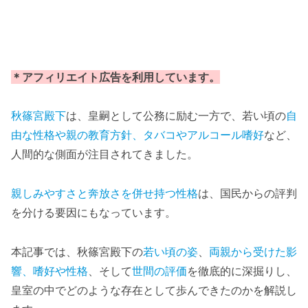
＊アフィリエイト広告を利用しています。
秋篠宮殿下
は、皇嗣として公務に励む一方で、若い頃の
自
由な性格や親の教育方針、タバコやアルコール嗜好
など、
人間的な側面が注目されてきました。
親しみやすさと奔放さを併せ持つ性格
は、国民からの評判
を分ける要因にもなっています。
本記事では、秋篠宮殿下の
若い頃の姿
、
両親から受けた影
響、嗜好や性格
、そして
世間の評価
を徹底的に深掘りし、
皇室の中でどのような存在として歩んできたのかを解説し