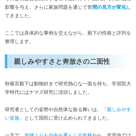
影響を与え、さらに家族問題を通じて世
間の見方が変化
し
てきました。
ここでは具体的な事例を交えながら、殿下の性格と評判を
整理します。
親しみやすさと奔放さの二面性
秋篠宮殿下は動物好きで研究熱心な一面を持ち、学習院大
学時代にはナマズ研究に没頭しました。
研究者としての姿勢や自然体な振る舞いは、
「親しみやす
い皇族」
として国民に受け止められてきました。
一方で、
規律よりも自由を重んじる性格
から、皇室内では