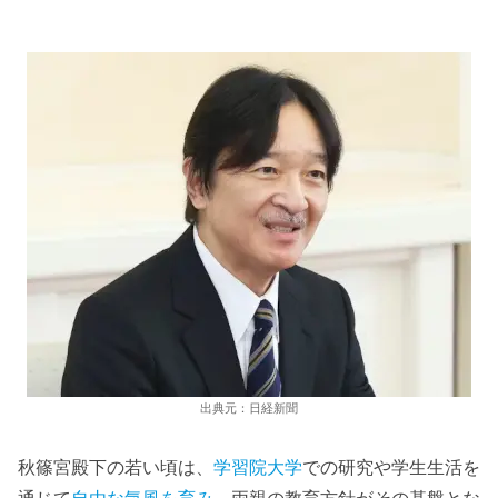
出典元：日経新聞
秋篠宮殿下の若い頃は、
学習院大学
での研究や学生生活を
通じて
自由な気風を育み
、両親の教育方針がその基盤とな