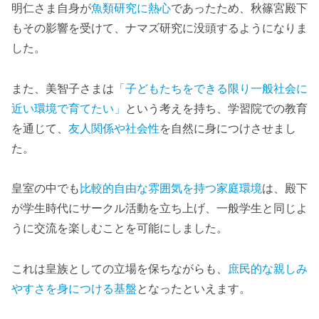
明仁さま自身が
魚類研究に熱心
であったため、秋篠宮殿下
もその影響を受けて、ナマズ研究に没頭するようになりま
した。
また、美智子さまは
「子どもたちをできる限り一般社会に
近い環境で育てたい」
という考えを持ち、学習院での教育
を通じて、
友人関係や社会性
を自然に身につけさせまし
た。
皇室の中でも
比較的自由な雰囲気を持つ家庭環境
は、殿下
が学生時代にサークル活動を立ち上げ、一般学生と同じよ
うに交流を楽しむことを可能にしました。
これは皇族としての立場を保ちながらも、
庶民的な親しみ
やすさを身につける基盤
となったといえます。