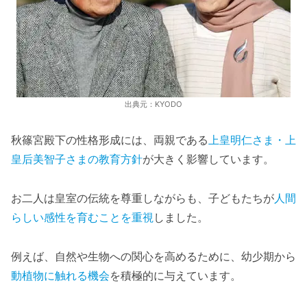
出典元：KYODO
秋篠宮殿下の性格形成には、両親である
上皇明仁さま・上
皇后美智子さまの教育方針
が大きく影響しています。
お二人は皇室の伝統を尊重しながらも、子どもたちが
人間
らしい感性を育むことを重視
しました。
例えば、自然や生物への関心を高めるために、幼少期から
動植物に触れる機会
を積極的に与えています。