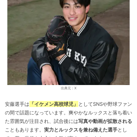
出典元：X
安藤選手は
「イケメン高校球児」
としてSNSや野球ファン
の間で話題になっています。爽やかなルックスと落ち着い
た雰囲気が注目され、試合後には
写真や動画が拡散される
こともあります。
実力とルックスを兼ね備えた選手
とし