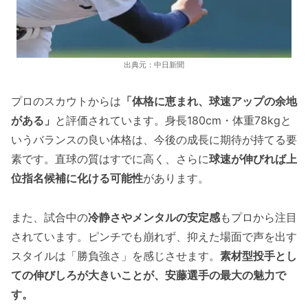
出典元：中日新聞
プロのスカウトからは
「体格に恵まれ、球速アップの余地
がある」
と評価されています。身長180cm・体重78kgと
いうバランスの良い体格は、今後の成長に期待が持てる要
素です。直球の質はすでに高く、さらに
球速が伸びれば上
位指名候補に化ける可能性
があります。
また、試合中の
冷静さやメンタルの安定感
もプロから注目
されています。ピンチでも崩れず、抑えた場面で声を出す
スタイルは「勝負強さ」を感じさせます。
素材型投手とし
ての伸びしろが大きいことが、安藤選手の最大の魅力で
す。