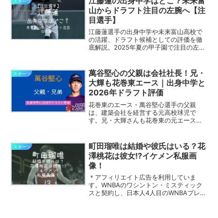
江藤蓮の出身中学はどこ？未来富
スポーツ
山からドラフト注目の左腕へ【注
目選手】
江藤蓮選手の出身中学や未来富山高校で
の活躍、ドラフト候補としての評価を徹
底解説。2025年夏の甲子園で注目の左腕
に迫る！
萬谷堅心の父親は会社社長！兄・
スポーツ
大輝も花巻東エース｜出身中学と
2026年ドラフト評価
花巻東のエース・萬谷堅心選手の父親
は、建築会社を経営する元高校球児で
す。兄・大輝さんも花巻東の元エース。
父子の野球歴、母親や兄弟、出身中学、
最速143キロの特徴、2026年ドラフト評
価を最新情報から解説します。
町田瑠唯は結婚や彼氏はいる？花
スポーツ
澤桃花は彼女!?イケメン私服画
像！
＊アフィリエイト広告を利用していま
す。WNBAのワシントン・ミスティック
スと契約し、日本人4人目のWNBAプレー
ヤーとなった町田瑠唯（まちだ。るい）
さん。町田瑠唯さんは、東京オリンピッ
クで日本代表のポイントガードとして活