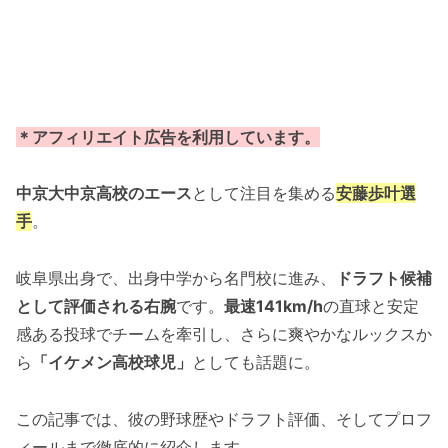
＊アフィリエイト広告を利用しています。
中京大中京高校のエース
として注目を集める
安藤歩叶選
手
。
岐阜県出身で、出身中学から名門校に進み、
ドラフト候補
として評価される右腕
です。
最速141km/h
の直球と安定
感ある投球でチームを牽引し、さらに爽やかなルックスか
ら
「イケメン高校球児」
としても話題に。
この記事では、彼の野球歴やドラフト評価、そしてプロフ
ィールまで徹底的に紹介します。