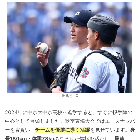
出典元：X
2024年に中京大中京高校へ進学すると、すぐに投手陣の
中心として台頭しました。秋季東海大会ではエースナンバ
ーを背負い、
チームを優勝に導く活躍
を見せています。
身
長180cm・体重78kg
の恵まれた体格を活かし、
最速