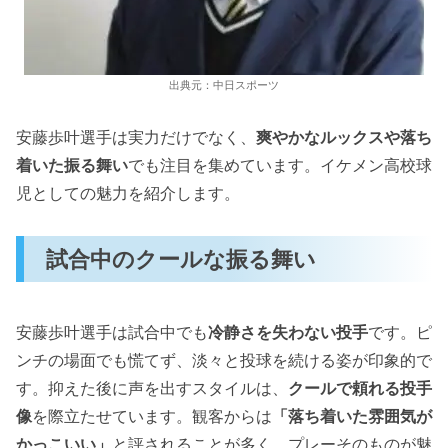
出典元：中日スポーツ
安藤歩叶選手は実力だけでなく、
爽やかなルックスや落ち
着いた振る舞い
でも注目を集めています。イケメン高校球
児としての魅力を紹介します。
試合中のクールな振る舞い
安藤歩叶選手は試合中でも
冷静さを失わない投手
です。ピ
ンチの場面でも慌てず、淡々と投球を続ける姿が印象的で
す。抑えた後に声を出すスタイルは、
クールで頼れる投手
像
を際立たせています。観客からは
「落ち着いた雰囲気が
かっこいい」
と評されることが多く、プレーそのものが魅