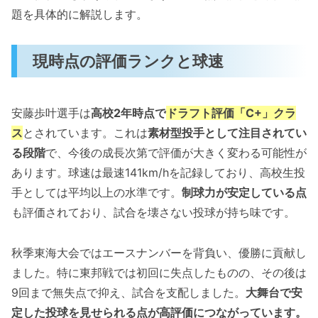
題を具体的に解説します。
現時点の評価ランクと球速
安藤歩叶選手は
高校2年時点で
ドラフト評価「C+」クラ
ス
とされています。これは
素材型投手として注目されてい
る段階
で、今後の成長次第で評価が大きく変わる可能性が
あります。球速は最速141km/hを記録しており、高校生投
手としては平均以上の水準です。
制球力が安定している点
も評価されており、試合を壊さない投球が持ち味です。
秋季東海大会ではエースナンバーを背負い、優勝に貢献し
ました。特に東邦戦では初回に失点したものの、その後は
9回まで無失点で抑え、試合を支配しました。
大舞台で安
定した投球を見せられる点が高評価につながっています。