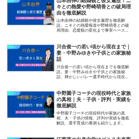
山本由伸の結婚観と彼女遍歴！ニ
スポーツ
キとの熱愛や野崎萌香との破局理
由を徹底解説
山本由伸の結婚観や彼女遍歴を徹底解
説。ニキとの熱愛報道や野崎萌香との破
局理由、恋愛観の変化まで事実ベースで
まとめます。
川合俊一の若い頃から現在まで｜
スポーツ
妻・中野みゆきや子供との家族秘
話
川合俊一の若い頃から現在までを徹底解
説。妻・中野みゆきや子供との家族秘
話、輝かしいバレー選手時代から現在の
活動までを紹介します。
中野園子コーチの現役時代と家族
スポーツ
の真相｜夫・子供・評判・実績を
徹底解説
中野園子コーチの現役時代や家族の真
相、夫・子供の情報、評判や実績を徹底
解説。選手育成の裏側も紹介します。