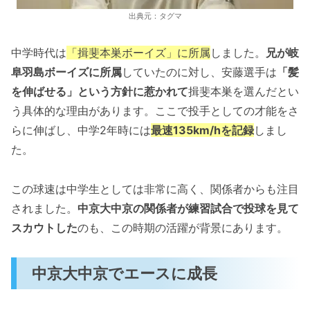
出典元：タグマ
中学時代は
「揖斐本巣ボーイズ」に所属
しました。
兄が岐
阜羽島ボーイズに所属
していたのに対し、安藤選手は
「髪
を伸ばせる」という方針に惹かれて
揖斐本巣を選んだとい
う具体的な理由があります。ここで投手としての才能をさ
らに伸ばし、中学2年時には
最速135km/hを記録
しまし
た。
この球速は中学生としては非常に高く、関係者からも注目
されました。
中京大中京の関係者が練習試合で投球を見て
スカウトした
のも、この時期の活躍が背景にあります。
中京大中京でエースに成長