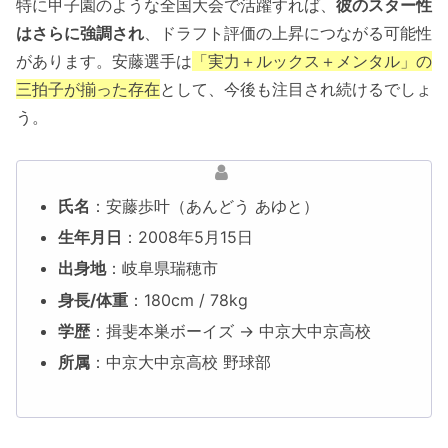
特に甲子園のような全国大会で活躍すれば、
彼のスター性
はさらに強調され
、ドラフト評価の上昇につながる可能性
があります。安藤選手は
「実力＋ルックス＋メンタル」の
三拍子が揃った存在
として、今後も注目され続けるでしょ
う。
氏名
：安藤歩叶（あんどう あゆと）
生年月日
：2008年5月15日
出身地
：岐阜県瑞穂市
身長/体重
：180cm / 78kg
学歴
：揖斐本巣ボーイズ → 中京大中京高校
所属
：中京大中京高校 野球部