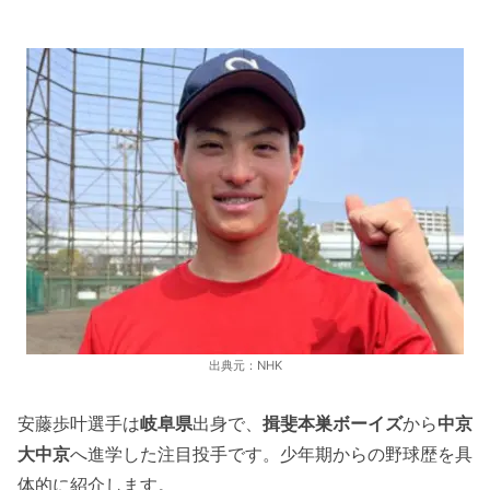
出典元：NHK
安藤歩叶選手は
岐阜県
出身で、
揖斐本巣ボーイズ
から
中京
大中京
へ進学した注目投手です。少年期からの野球歴を具
体的に紹介します。