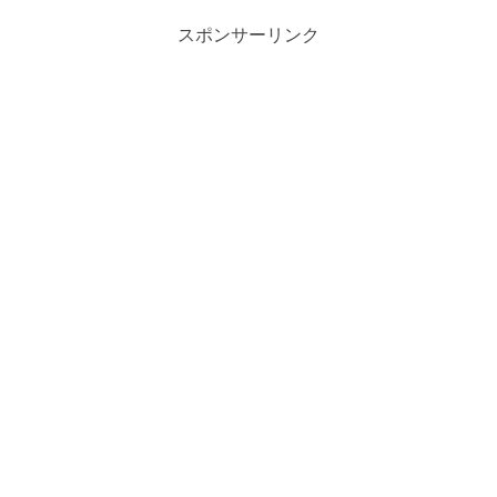
躍し、日本史上初の銀...
スポンサーリンク