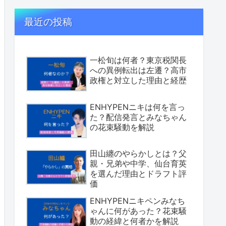
最近の投稿
一松旬は何者？東京税関長
への異例転出は左遷？高市
政権と対立した理由と経歴
ENHYPENニキは何を言っ
た？配信発言とみなちゃん
の花束騒動を解説
田山纏のやらかしとは？父
親・兄弟や中学、仙台育英
を選んだ理由とドラフト評
価
ENHYPENニキペンみなち
ゃんに何があった？花束騒
動の経緯と何者かを解説