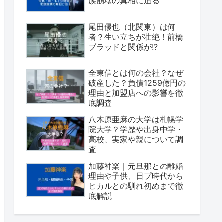
族崩壊の真相に迫る
尾田優也（北関東）は何
者？生い立ちが壮絶！前橋
ブラッドと関係が!?
全東信とは何の会社？なぜ
破産した？負債1259億円の
理由と加盟店への影響を徹
底調査
八木原亜麻の大学は札幌学
院大学？学歴や出身中学・
高校、実家や親について調
査
加藤神楽｜元旦那との離婚
理由や子供、日プ時代から
ヒカルとの馴れ初めまで徹
底解説