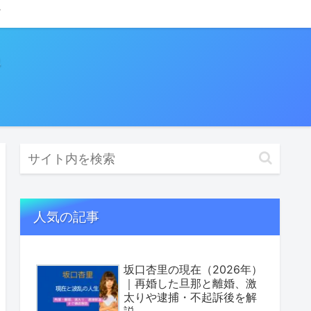
人気の記事
坂口杏里の現在（2026年）
｜再婚した旦那と離婚、激
太りや逮捕・不起訴後を解
説