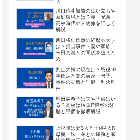
川口侑斗被告の生い立ちや
家庭環境とは？親・兄弟・
高校時代や人物像を詳しく
解説
西田将仁検事の経歴や大学
は？担当事件・妻や家族、
米田真澄との関係を総まと
め
丸山大輔の現在は？懲役19
年確定と妻の実家・息子、
事件の動機と証拠・判決理
由
増田美希子は夫や子供はい
る？高校は桜蔭!?警察の経
歴と評価を徹底解説！
上杉隆は妻3人と子供4人!?
母親・妹・弟との確執と家