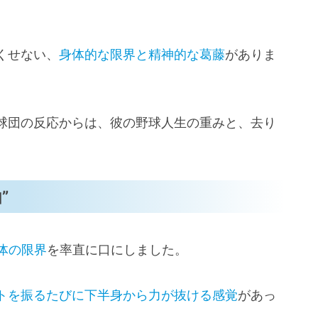
くせない、
身体的な限界と精神的な葛藤
がありま
球団の反応からは、彼の野球人生の重みと、去り
”
体の限界
を率直に口にしました。
トを振るたびに下半身から力が抜ける感覚
があっ