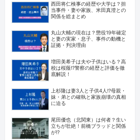
西田将仁検事の経歴や大学は？担
当事件・妻や家族、米田真澄との
関係を総まとめ
丸山大輔の現在は？懲役19年確定
と妻の実家・息子、事件の動機と
証拠・判決理由
増田美希子は夫や子供はいる？高
校は桜蔭!?警察の経歴と評価を徹
底解説！
上杉隆は妻3人と子供4人!?母親・
妹・弟との確執と家族崩壊の真相
に迫る
尾田優也（北関東）は何者？生い
立ちが壮絶！前橋ブラッドと関係
が!?