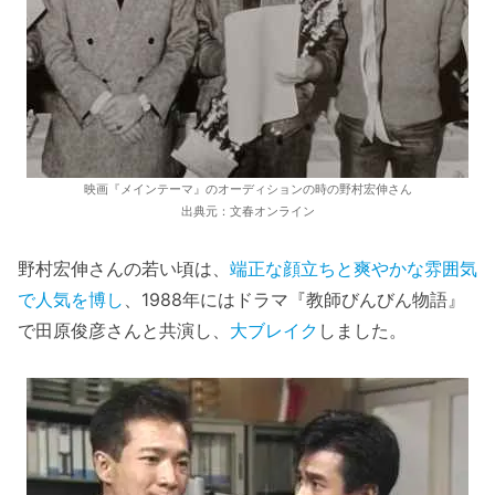
映画『メインテーマ』のオーディションの時の野村宏伸さん
出典元：文春オンライン
野村宏伸さんの若い頃は、
端正な顔立ちと爽やかな雰囲気
で人気を博し
、1988年にはドラマ『教師びんびん物語』
で田原俊彦さんと共演し、
大ブレイク
しました。