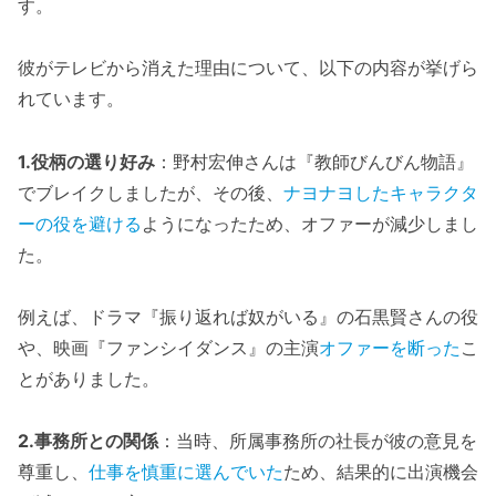
す。
彼がテレビから消えた理由について、以下の内容が挙げら
れています。
1.役柄の選り好み
：野村宏伸さんは『教師びんびん物語』
でブレイクしましたが、その後、
ナヨナヨしたキャラクタ
ーの役を避ける
ようになったため、オファーが減少しまし
た。
例えば、ドラマ『振り返れば奴がいる』の石黒賢さんの役
や、映画『ファンシイダンス』の主演
オファーを断った
こ
とがありました。
2.事務所との関係
：当時、所属事務所の社長が彼の意見を
尊重し、
仕事を慎重に選んでいた
ため、結果的に出演機会