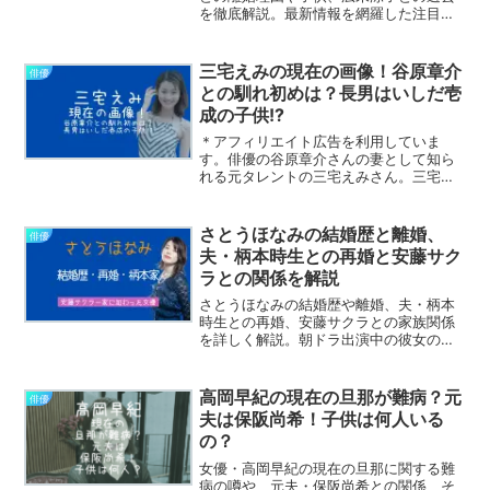
を徹底解説。最新情報を網羅した注目記
事。
三宅えみの現在の画像！谷原章介
俳優
との馴れ初めは？長男はいしだ壱
成の子供!?
＊アフィリエイト広告を利用していま
す。俳優の谷原章介さんの妻として知ら
れる元タレントの三宅えみさん。三宅え
みさんは現在は芸能界を引退し、一般人
として生活しています。そんな三宅えみ
さんの現在の画像や谷原章介さんとの馴
さとうほなみの結婚歴と離婚、
俳優
れ初め、さらに彼女の長男と...
夫・柄本時生との再婚と安藤サク
ラとの関係を解説
さとうほなみの結婚歴や離婚、夫・柄本
時生との再婚、安藤サクラとの家族関係
を詳しく解説。朝ドラ出演中の彼女の魅
力も紹介します。
高岡早紀の現在の旦那が難病？元
俳優
夫は保阪尚希！子供は何人いる
の？
女優・高岡早紀の現在の旦那に関する難
病の噂や、元夫・保阪尚希との関係、そ