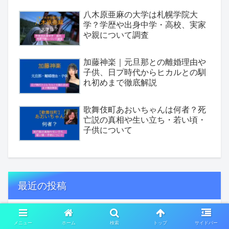
八木原亜麻の大学は札幌学院大
学？学歴や出身中学・高校、実家
や親について調査
加藤神楽｜元旦那との離婚理由や
子供、日プ時代からヒカルとの馴
れ初めまで徹底解説
歌舞伎町あおいちゃんは何者？死
亡説の真相や生い立ち・若い頃・
子供について
最近の投稿
DJ社長は現在どこで何してる？活
メニュー
ホーム
検索
トップ
サイドバー