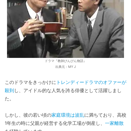
ドラマ『教師びんびん物語』
出典元：MY J
このドラマをきっかけに
トレンディードラマのオファーが
殺到
し、アイドル的な人気を誇る俳優として活躍しまし
た。
しかし、彼の若い頃の
家庭環境は波乱
に満ちており、高校
1年生の時に父親が経営する化学工場が倒産し、
一家離散