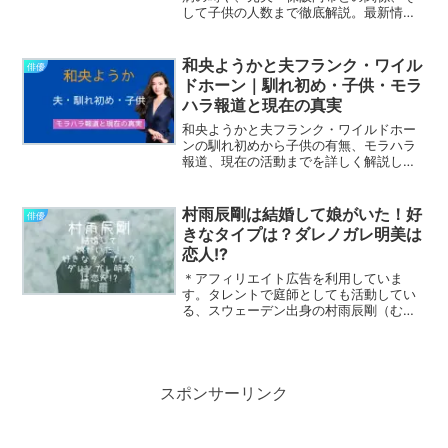
して子供の人数まで徹底解説。最新情報
をわかりやすくまとめました。
和央ようかと夫フランク・ワイル
俳優
ドホーン｜馴れ初め・子供・モラ
ハラ報道と現在の真実
和央ようかと夫フランク・ワイルドホー
ンの馴れ初めから子供の有無、モラハラ
報道、現在の活動までを詳しく解説しま
す。
村雨辰剛は結婚して娘がいた！好
俳優
きなタイプは？ダレノガレ明美は
恋人!?
＊アフィリエイト広告を利用していま
す。タレントで庭師としても活動してい
る、スウェーデン出身の村雨辰剛（むら
さめ・たつまさ）さん。村雨辰剛さん
は、NHK『みんなで筋肉体操』や、NHK
連続テレビ小説『カムカムエヴリバデ
ィ』で、ロバート・ローズウ...
スポンサーリンク