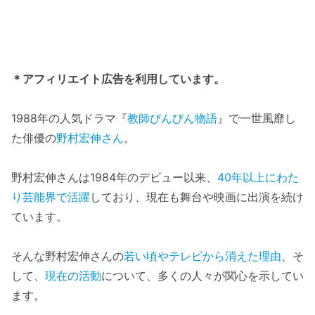
＊アフィリエイト広告を利用しています。
1988年の人気ドラマ『
教師びんびん物語
』で一世風靡し
た俳優の
野村宏伸さん
。
野村宏伸さんは1984年のデビュー以来、
40年以上にわた
り芸能界で活躍
しており、現在も舞台や映画に出演を続け
ています。
そんな野村宏伸さんの
若い頃やテレビから消えた理由
、そ
して、
現在の活動
について、多くの人々が関心を示してい
ます。