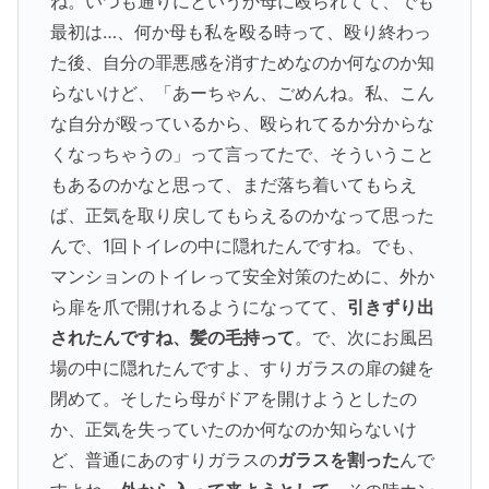
ね。いつも通りにというか母に殴られてて、でも
最初は…、何か母も私を殴る時って、殴り終わっ
た後、自分の罪悪感を消すためなのか何なのか知
らないけど、「あーちゃん、ごめんね。私、こん
な自分が殴っているから、殴られてるか分からな
くなっちゃうの」って言ってたで、そういうこと
もあるのかなと思って、まだ落ち着いてもらえ
ば、正気を取り戻してもらえるのかなって思った
んで、1回トイレの中に隠れたんですね。でも、
マンションのトイレって安全対策のために、外か
ら扉を爪で開けれるようになってて、
引きずり出
されたんですね、髪の毛持って
。で、次にお風呂
場の中に隠れたんですよ、すりガラスの扉の鍵を
閉めて。そしたら母がドアを開けようとしたの
か、正気を失っていたのか何なのか知らないけ
ど、普通にあのすりガラスの
ガラスを割った
んで