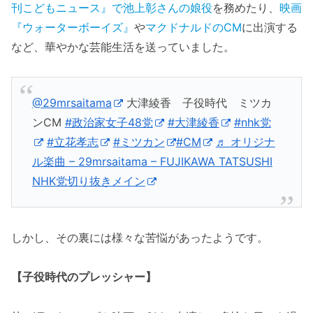
刊こどもニュース』で池上彰さんの娘役
を務めたり、
映画
『ウォーターボーイズ』
や
マクドナルドのCM
に出演する
など、華やかな芸能生活を送っていました。
@29mrsaitama
大津綾香 子役時代 ミツカ
ンCM
#政治家女子48党
#大津綾香
#nhk党
#立花孝志
#ミツカン
#CM
♬ オリジナ
ル楽曲 – 29mrsaitama – FUJIKAWA TATSUSHI
NHK党切り抜きメイン
しかし、その裏には様々な苦悩があったようです。
【子役時代のプレッシャー】