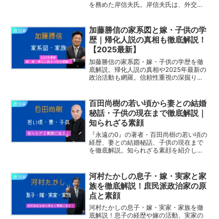
を務めた岸信夫氏。岸信夫氏は、外交・
安全保障分野での経験が豊富で、防衛大
臣時代には日本の防衛政策に関する重要
な決定を担いました。そんな岸信夫氏を
加藤勝信の家系図と嫁・子供の学
政治家
支える妻・智香子夫人の学歴...
歴｜帰化人説の真相も徹底解説！
【2025最新】
加藤勝信の家系図・嫁・子供の学歴を徹
底解説。帰化人説の真相や2025年最新の
政治活動も網羅。信頼性重視の深掘り記
事。
百田尚樹の若い頃から妻との結婚
政治家
秘話・子供の現在まで徹底解説｜
知られざる素顔
『永遠の0』の著者・百田尚樹の若い頃の
経歴、妻との結婚秘話、子供の現在まで
を徹底解説。知られざる素顔を紹介しま
す。
河村たかしの息子・嫁・実家と家
政治家
族を徹底解説！庶民派政治家の原
点と素顔
河村たかしの息子・嫁・実家・家族を徹
底解説！息子の経歴や嫁の活動、実家の