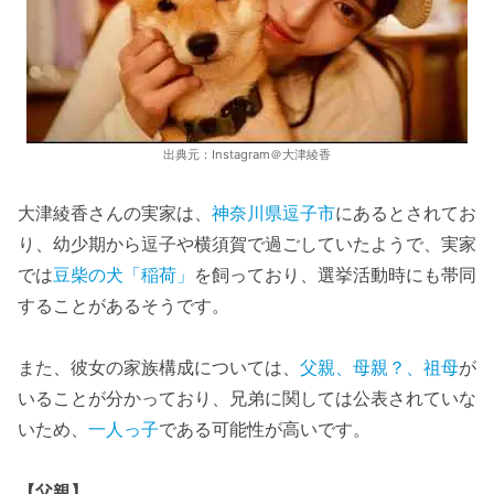
出典元：Instagram＠大津綾香
大津綾香さんの実家は、
神奈川県逗子市
にあるとされてお
り、幼少期から逗子や横須賀で過ごしていたようで、実家
では
豆柴の犬「稲荷」
を飼っており、選挙活動時にも帯同
することがあるそうです。
また、彼女の家族構成については、
父親、母親？、祖母
が
いることが分かっており、兄弟に関しては公表されていな
いため、
一人っ子
である可能性が高いです。
【父親】