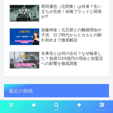
尾田優也（北関東）は何者？生い
立ちが壮絶！前橋ブラッドと関係
が!?
加藤神楽｜元旦那との離婚理由や
子供、日プ時代からヒカルとの馴
れ初めまで徹底解説
全東信とは何の会社？なぜ破産し
た？負債1259億円の理由と加盟店
への影響を徹底調査
最近の投稿
高梨雄平の不倫相手は誰？名前・
メニュー
ホーム
検索
トップ
サイドバー