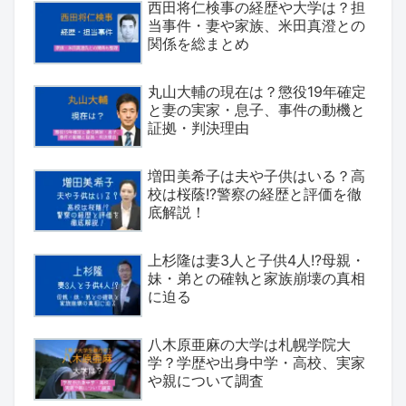
西田将仁検事の経歴や大学は？担
当事件・妻や家族、米田真澄との
関係を総まとめ
丸山大輔の現在は？懲役19年確定
と妻の実家・息子、事件の動機と
証拠・判決理由
増田美希子は夫や子供はいる？高
校は桜蔭!?警察の経歴と評価を徹
底解説！
上杉隆は妻3人と子供4人!?母親・
妹・弟との確執と家族崩壊の真相
に迫る
八木原亜麻の大学は札幌学院大
学？学歴や出身中学・高校、実家
や親について調査