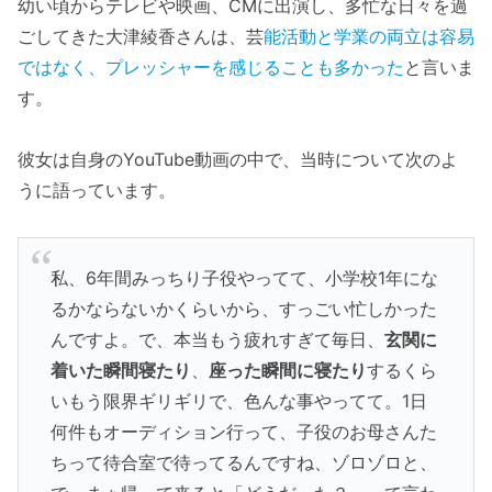
幼い頃からテレビや映画、CMに出演し、多忙な日々を過
ごしてきた大津綾香さんは、芸
能活動と学業の両立は容易
ではなく
、
プレッシャーを感じることも多かった
と言いま
す。
彼女は自身のYouTube動画の中で、当時について次のよ
うに語っています。
私、6年間みっちり子役やってて、小学校1年にな
るかならないかくらいから、すっごい忙しかった
んですよ。で、本当もう疲れすぎて毎日、
玄関に
着いた瞬間寝たり
、
座った瞬間に寝たり
するくら
いもう限界ギリギリで、色んな事やってて。1日
何件もオーディション行って、子役のお母さんた
ちって待合室で待ってるんですね、ゾロゾロと、