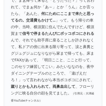
で、まぁ帰って来ると「どうだった？」って言わ
れて、でまぁ何か「あ～」とか「うん」とか言っ
たら、「あんた、
何にためにここまで来たと思っ
てるの。交通費もかけて…
」って。もう帰りの車
の中、当時、横須賀に住んでたんですけど、横須
賀まで
信号で停まるたんびにボッコボコにされる
んで、それでも助手席に座ることしか許されなく
て、私ドアの傍に出来る限り寄って、涙と鼻糞と
グジュグジュになりながら家まで帰っても、床ま
でFAXがあって、「明日ここと、ここと行って、
このセリフ練習してこい」みたいななのを、夜中
ダイニングテーブルのところで、「違げえだ
ろ！」って言われながら本当ボコボコにされて、
蹴りとかも入れられて、両鼻血出して
、フローリ
ングに映る自分の顔を見てました。
（引用元：大津綾
香YouTubeチャンネル）