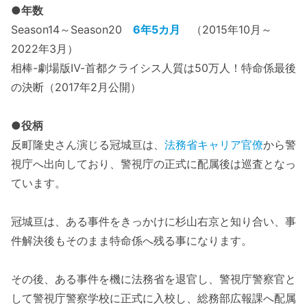
●年数
Season14～Season20
6年5カ月
（2015年10月～
2022年3月）
相棒-劇場版Ⅳ-首都クライシス人質は50万人！特命係最後
の決断（2017年2月公開）
●役柄
反町隆史さん演じる冠城亘は、
法務省キャリア官僚
から警
視庁へ出向しており、警視庁の正式に配属後は巡査となっ
ています。
冠城亘は、ある事件をきっかけに杉山右京と知り合い、事
件解決後もそのまま特命係へ残る事になります。
その後、ある事件を機に法務省を退官し、警視庁警察官と
して警視庁警察学校に正式に入校し、総務部広報課へ配属