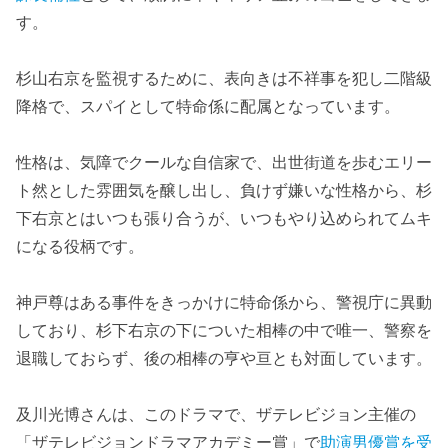
す。
杉山右京を監視するために、表向きは不祥事を犯し二階級
降格で、スパイとして特命係に配属となっています。
性格は、気障でクールな自信家で、出世街道を歩むエリー
ト然とした雰囲気を醸し出し、負けず嫌いな性格から、杉
下右京とはいつも張り合うが、いつもやり込められてムキ
になる役柄です。
神戸尊はある事件をきっかけに特命係から、警視庁に異動
しており、杉下右京の下についた相棒の中で唯一、警察を
退職しておらず、後の相棒の亨や亘とも対面しています。
及川光博さんは、このドラマで、ザテレビジョン主催の
「ザテレビジョンドラマアカデミー賞」で
助演男優賞を受