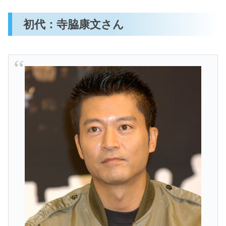
初代：寺脇康文さん