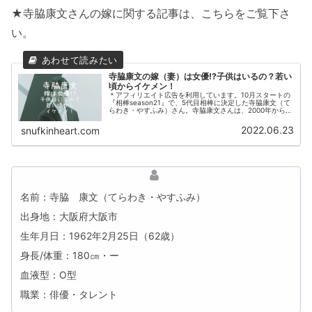
★寺脇康文さんの嫁に関する記事は、こちらをご覧下さ
い。
寺脇康文の嫁（妻）は女優!?子供はいるの？若い
頃からイケメン！
＊アフィリエイト広告を利用しています。10月スタートの
『相棒season21』で、5代目相棒に決定した寺脇康文（て
らわき・やすふみ）さん。寺脇康文さんは、2000年から
2008年までで、足掛け9年で124話に渡って、右京警部
（水谷豊さん）の...
2022.06.23
snufkinheart.com
名前：寺脇 康文（てらわき・やすふみ）
出身地：大阪府大阪市
生年月日：1962年2月25日（62歳）
身長/体重：180㎝・ー
血液型：O型
職業：俳優・タレント