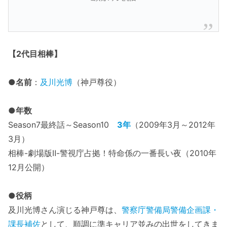
【2代目相棒】
●名前
：
及川光博
（神戸尊役）
●年数
Season7最終話～Season10
3年
（2009年3月～2012年
3月）
相棒-劇場版Ⅱ-警視庁占拠！特命係の一番長い夜（2010年
12月公開）
●役柄
及川光博さん演じる神戸尊は、
警察庁警備局警備企画課・
課長補佐
として、順調に準キャリア並みの出世をしてきま