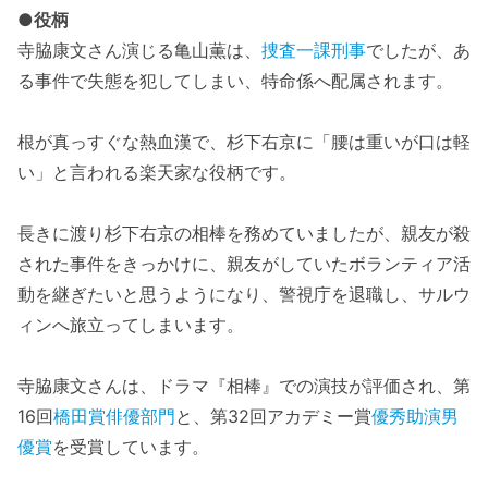
●役柄
寺脇康文さん演じる亀山薫は、
捜査一課刑事
でしたが、あ
る事件で失態を犯してしまい、特命係へ配属されます。
根が真っすぐな熱血漢で、杉下右京に「腰は重いが口は軽
い」と言われる楽天家な役柄です。
長きに渡り杉下右京の相棒を務めていましたが、親友が殺
された事件をきっかけに、親友がしていたボランティア活
動を継ぎたいと思うようになり、警視庁を退職し、サルウ
ィンへ旅立ってしまいます。
寺脇康文さんは、ドラマ『相棒』での演技が評価され、第
16回
橋田賞俳優部門
と、第32回アカデミー賞
優秀助演男
優賞
を受賞しています。