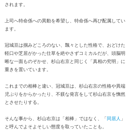
されます。
上司へ特命係への異動を希望し、特命係へ再び配属してい
ます。
冠城亘は掴みどころのない、飄々とした性格で、おどけた
軽口や芝居がかった仕草を絶やさずコミカルだが、頭脳明
晰な一面ものぞかせ、杉山右京と同じく「真相の究明」に
重きを置いています。
これまでの相棒と違い、冠城亘は、杉山右京の性格や異端
児ぶりをからかったり、不躾な発言をして杉山右京を憮然
とさせたりする。
そんな事から、杉山右京は「相棒」ではなく、「
同居人
」
と呼んでよそよそしい態度を取っていたことも。