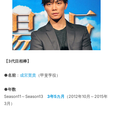
【3代目相棒】
●名前
：
成宮寛貴
（甲斐亨役）
●年数
Season11～Season13
3年5カ月
（2012年10月～2015年
3月）