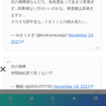
次の相棒誰なんだろ。知名度あってあまり若過ぎ
ず…刑事感ない方がいいのかな。林遣都は若過ぎ
ますか…
そろそろ田中圭も…イタミンとの絡み見たい。
— ゆきうさぎ (@krakumausagi)
November 24,
2021
次の相棒
仲間由紀恵で良くない??
— 響銅 (@GENJI111115)
November 24, 2021
メニュー
ホーム
検索
トップ
サイドバー