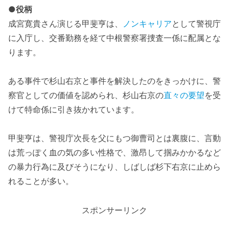
●役柄
成宮寛貴さん演じる甲斐亨は、
ノンキャリア
として警視庁
に入庁し、交番勤務を経て中根警察署捜査一係に配属とな
ります。
ある事件で杉山右京と事件を解決したのをきっかけに、警
察官としての価値を認められ、杉山右京の
直々の要望
を受
けて特命係に引き抜かれています。
甲斐亨は、警視庁次長を父にもつ御曹司とは裏腹に、言動
は荒っぽく血の気の多い性格で、激昂して掴みかかるなど
の暴力行為に及びそうになり、しばしば杉下右京に止めら
れることが多い。
スポンサーリンク