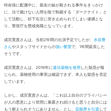
特命係に配属中に、親友の妹が殺される事件をきっかけ
に、法で裁けない人間を陰で制裁する「ダークナイト」と
して活動し、杉下右京に突き止められてしまい逮捕とな
り、警視庁を懲戒免職となっています。
成宮寛貴さんは、当初2年間の出演予定でしたが、
水谷豊
さん
やスタッフサイドからの
強い要望
で、1年間延長した
そうです。
成宮寛貴さんは、2016年に
違法薬物を使用
した疑惑が報
じられ、薬物使用の事実は確認できず、本人も疑惑を否定
しています。
しかし、成宮寛貴さんは、「これ以上自分のプライバシー
が人の悪意により世間に暴露され続けると思うと自分には
もう耐えられそうにありません」とし、
芸能界を引退
して