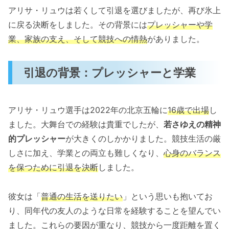
アリサ・リュウは若くして引退を選びましたが、再び氷上
に戻る決断をしました。その背景には
プレッシャーや学
業、家族の支え、そして競技への情熱
がありました。
引退の背景：プレッシャーと学業
アリサ・リュウ選手は2022年の北京五輪に
16歳で出場
し
ました。大舞台での経験は貴重でしたが、
若さゆえの精神
的プレッシャー
が大きくのしかかりました。競技生活の厳
しさに加え、学業との両立も難しくなり、
心身のバランス
を保つために引退を決断
しました。
彼女は「
普通の生活を送りたい
」という思いも抱いてお
り、同年代の友人のような日常を経験することを望んでい
ました。これらの要因が重なり、競技から一度距離を置く