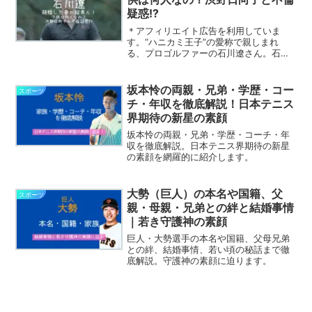
疑惑!?
＊アフィリエイト広告を利用していま
す。“ハニカミ王子”の愛称で親しまれ
る、プロゴルファーの石川遼さん。石川
遼さんは、2009年に18歳で史上最年少賞
金王になり、2016年3月に24歳で結婚し
ています。そんな石川遼さんが結婚した
坂本怜の両親・兄弟・学歴・コー
スポーツ
妻はどんな女性...
チ・年収を徹底解説！日本テニス
界期待の新星の素顔
坂本怜の両親・兄弟・学歴・コーチ・年
収を徹底解説。日本テニス界期待の新星
の素顔を網羅的に紹介します。
大勢（巨人）の本名や国籍、父
スポーツ
親・母親・兄弟との絆と結婚事情
｜若き守護神の素顔
巨人・大勢選手の本名や国籍、父母兄弟
との絆、結婚事情、若い頃の秘話まで徹
底解説。守護神の素顔に迫ります。