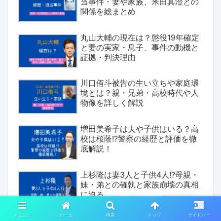
当事件・妻や家族、米田真澄との
関係を総まとめ
丸山大輔の現在は？懲役19年確定
と妻の実家・息子、事件の動機と
証拠・判決理由
川口侑斗被告の生い立ちや家庭環
境とは？親・兄弟・高校時代や人
物像を詳しく解説
増田美希子は夫や子供はいる？高
校は桜蔭!?警察の経歴と評価を徹
底解説！
上杉隆は妻3人と子供4人!?母親・
妹・弟との確執と家族崩壊の真相
に迫る
メニュー
ホーム
検索
トップ
サイドバー
尾田優也（北関東）は何者？生い