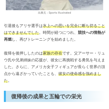
出典元：Sports Illustrated
引退後もアリサ選手は
氷上への思いを完全に断ち切ること
はできませんでした
。時間が経つにつれ、
競技への情熱が
再燃
し、再びトレーニングを始めました。
復帰を後押ししたのは
家族の存在
です。父アーサー・リュ
ウ氏や兄弟姉妹の応援が、彼女に再挑戦する勇気を与えま
した。さらに、アメリカ女子フィギュアが長らく世界の頂
点から遠ざかっていたことも、
彼女の使命感を強めまし
た
。
復帰後の成果と五輪での栄光