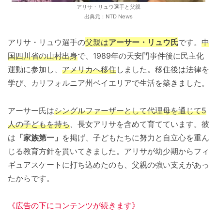
アリサ・リュウ選手と父親
出典元：NTD News
アリサ・リュウ選手の
父親は
アーサー・リュウ氏
です。
中
国四川省の山村出身
で、1989年の天安門事件後に民主化
運動に参加し、
アメリカへ移住
しました。移住後は法律を
学び、カリフォルニア州ベイエリアで生活を築きました。
アーサー氏は
シングルファーザーとして代理母を通じて5
人の子どもを持ち
、長女アリサを含めて育てています。彼
は
「家族第一」
を掲げ、子どもたちに努力と自立心を重ん
じる教育方針を貫いてきました。アリサが幼少期からフィ
ギュアスケートに打ち込めたのも、父親の強い支えがあっ
たからです。
《広告の下にコンテンツが続きます》