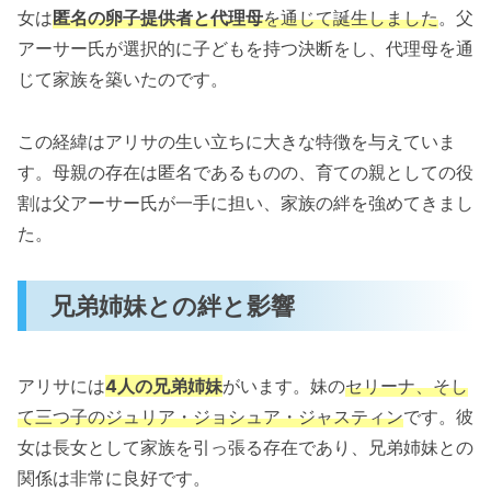
女は
匿名の卵子提供者と代理母
を通じて誕生しました
。父
アーサー氏が選択的に子どもを持つ決断をし、代理母を通
じて家族を築いたのです。
この経緯はアリサの生い立ちに大きな特徴を与えていま
す。母親の存在は匿名であるものの、育ての親としての役
割は父アーサー氏が一手に担い、家族の絆を強めてきまし
た。
兄弟姉妹との絆と影響
アリサには
4人の兄弟姉妹
がいます。妹の
セリーナ、そし
て三つ子のジュリア・ジョシュア・ジャスティン
です。彼
女は長女として家族を引っ張る存在であり、兄弟姉妹との
関係は非常に良好です。