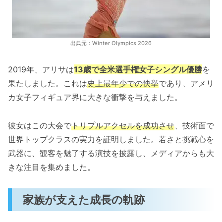
出典元：Winter Olympics 2026
2019年、アリサは
13歳で全米選手権女子シングル優勝
を
果たしました。これは
史上最年少での快挙
であり、アメリ
カ女子フィギュア界に大きな衝撃を与えました。
彼女はこの大会で
トリプルアクセルを成功させ
、技術面で
世界トップクラスの実力を証明しました。若さと挑戦心を
武器に、観客を魅了する演技を披露し、メディアからも大
きな注目を集めました。
家族が支えた成長の軌跡