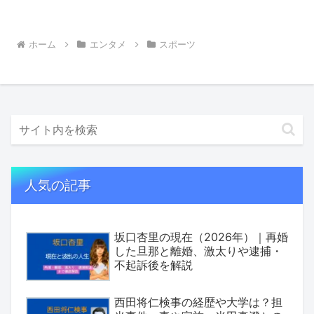
ホーム
エンタメ
スポーツ
人気の記事
坂口杏里の現在（2026年）｜再婚
した旦那と離婚、激太りや逮捕・
不起訴後を解説
西田将仁検事の経歴や大学は？担