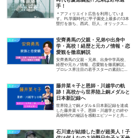
手！
＊アフィリエイト広告を利用していま
す。PL学園時代に甲子園史上最多の13本
塁打を放ち、西武、巨人、オリックスで
活躍した清原和博氏の次男で知られる、
慶應義塾高校の清原勝児（きよはら・か
つじ）選手。一番熱い視線が注がれる清
安齊勇馬の父親・兄弟や出身中
スポーツ
原勝児選手は、陽気で明...
学・高校！経歴と元カノ情報・恋
愛観を徹底解説
安齊勇馬の父親・兄弟、出身中学高校、
経歴や元カノ情報、恋愛観を徹底解説。
プロレス界注目の若手スターの素顔に迫
ります。
藤井菜々子と恩師・川越学の軌
スポーツ
跡！高校から世界陸上銅メダルと
日本新記録へ
世界陸上で銅メダル＆日本新記録を達成
した藤井菜々子。恩師・川越学との絆や
高校時代の秘話を感動エピソードと共に
紹介。
石川遼が結婚した妻が超美人！子
スポーツ
供は何人なの？渋野日向子と不倫