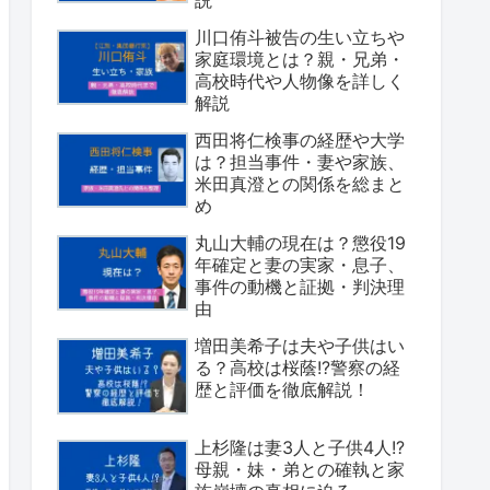
川口侑斗被告の生い立ちや
家庭環境とは？親・兄弟・
高校時代や人物像を詳しく
解説
西田将仁検事の経歴や大学
は？担当事件・妻や家族、
米田真澄との関係を総まと
め
丸山大輔の現在は？懲役19
年確定と妻の実家・息子、
事件の動機と証拠・判決理
由
増田美希子は夫や子供はい
る？高校は桜蔭!?警察の経
歴と評価を徹底解説！
上杉隆は妻3人と子供4人!?
母親・妹・弟との確執と家