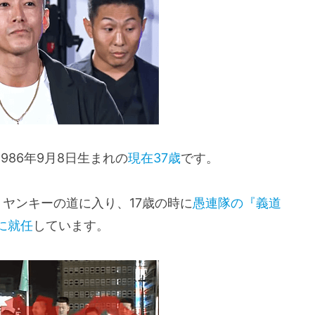
986年9月8日生まれの
現在37歳
です。
ヤンキーの道に入り、17歳の時に
愚連隊の『義道
に就任
しています。