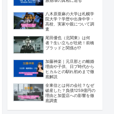
族崩壊の真相に迫る
八木原亜麻の大学は札幌学
院大学？学歴や出身中学・
高校、実家や親について調
査
尾田優也（北関東）は何
者？生い立ちが壮絶！前橋
ブラッドと関係が!?
加藤神楽｜元旦那との離婚
理由や子供、日プ時代から
ヒカルとの馴れ初めまで徹
底解説
全東信とは何の会社？なぜ
破産した？負債1259億円の
理由と加盟店への影響を徹
底調査