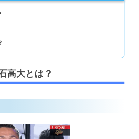
？
?
石高大とは？