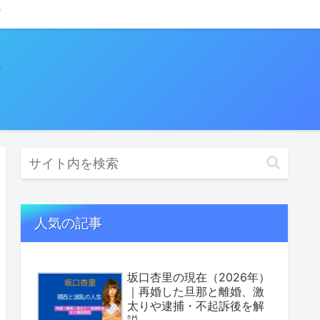
人気の記事
坂口杏里の現在（2026年）
｜再婚した旦那と離婚、激
太りや逮捕・不起訴後を解
説