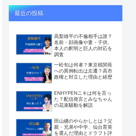
最近の投稿
高梨雄平の不倫相手は誰？
名前・顔画像や妻・子供、
本人の釈明と巨人の対応を
調査
一松旬は何者？東京税関長
への異例転出は左遷？高市
政権と対立した理由と経歴
ENHYPENニキは何を言っ
た？配信発言とみなちゃん
の花束騒動を解説
田山纏のやらかしとは？父
親・兄弟や中学、仙台育英
を選んだ理由とドラフト評