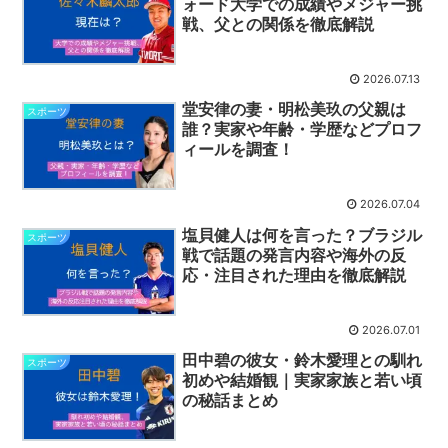
ォード大学での成績やメジャー挑
戦、父との関係を徹底解説
2026.07.13
堂安律の妻・明松美玖の父親は
スポーツ
誰？実家や年齢・学歴などプロフ
ィールを調査！
2026.07.04
塩貝健人は何を言った？ブラジル
スポーツ
戦で話題の発言内容や海外の反
応・注目された理由を徹底解説
2026.07.01
田中碧の彼女・鈴木愛理との馴れ
スポーツ
初めや結婚観｜実家家族と若い頃
の秘話まとめ