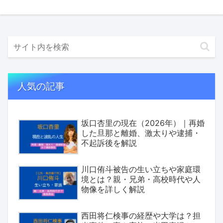
人気の記事
坂口杏里の現在（2026年）｜再婚
した旦那と離婚、激太りや逮捕・
不起訴後を解説
川口侑斗被告の生い立ちや家庭環
境とは？親・兄弟・高校時代や人
物像を詳しく解説
西田将仁検事の経歴や大学は？担