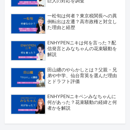
巨人の対応を調査
一松旬は何者？東京税関長への異
例転出は左遷？高市政権と対立し
た理由と経歴
ENHYPENニキは何を言った？配
信発言とみなちゃんの花束騒動を
解説
田山纏のやらかしとは？父親・兄
弟や中学、仙台育英を選んだ理由
とドラフト評価
ENHYPENニキペンみなちゃんに
何があった？花束騒動の経緯と何
者かを解説