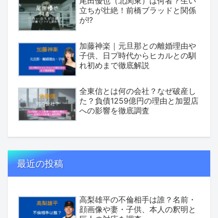
尾田優也（北関東）は何者？生い
立ちが壮絶！前橋ブラッドと関係
が!?
加藤神楽｜元旦那との離婚理由や
子供、日プ時代からヒカルとの馴
れ初めまで徹底解説
全東信とは何の会社？なぜ破産し
た？負債1259億円の理由と加盟店
への影響を徹底調査
最近の投稿
高梨雄平の不倫相手は誰？名前・
顔画像や妻・子供、本人の釈明と