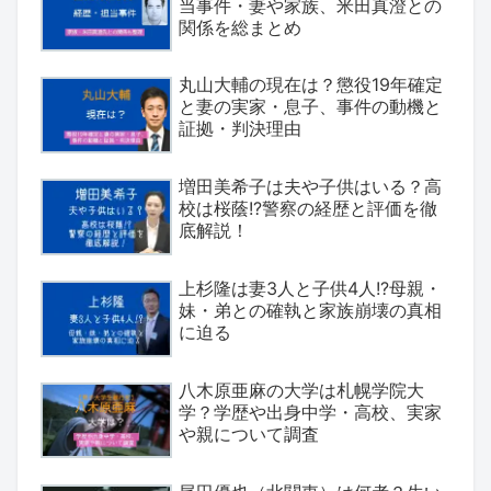
当事件・妻や家族、米田真澄との
関係を総まとめ
丸山大輔の現在は？懲役19年確定
と妻の実家・息子、事件の動機と
証拠・判決理由
増田美希子は夫や子供はいる？高
校は桜蔭!?警察の経歴と評価を徹
底解説！
上杉隆は妻3人と子供4人!?母親・
妹・弟との確執と家族崩壊の真相
に迫る
八木原亜麻の大学は札幌学院大
学？学歴や出身中学・高校、実家
や親について調査