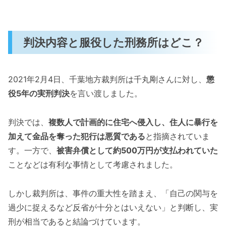
判決内容と服役した刑務所はどこ？
2021年2月4日、千葉地方裁判所は千丸剛さんに対し、
懲
役5年の実刑判決
を言い渡しました。
判決では、
複数人で計画的に住宅へ侵入し、住人に暴行を
加えて金品を奪った犯行は悪質である
と指摘されていま
す。一方で、
被害弁償として約500万円が支払われていた
ことなどは有利な事情として考慮されました。
しかし裁判所は、事件の重大性を踏まえ、「自己の関与を
過少に捉えるなど反省が十分とはいえない」と判断し、実
刑が相当であると結論づけています。