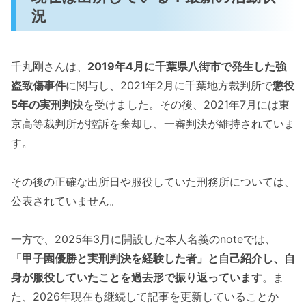
況
千丸剛さんは、
2019年4月に千葉県八街市で発生した強
盗致傷事件
に関与し、2021年2月に千葉地方裁判所で
懲役
5年の実刑判決
を受けました。その後、2021年7月には東
京高等裁判所が控訴を棄却し、一審判決が維持されていま
す。
その後の正確な出所日や服役していた刑務所については、
公表されていません。
一方で、2025年3月に開設した本人名義のnoteでは、
「甲子園優勝と実刑判決を経験した者」と自己紹介し、自
身が服役していたことを過去形で振り返っています
。ま
た、2026年現在も継続して記事を更新していることか