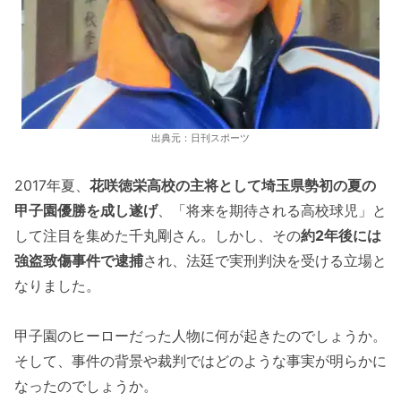
出典元：日刊スポーツ
2017年夏、
花咲徳栄高校の主将として埼玉県勢初の夏の
甲子園優勝を成し遂げ
、「将来を期待される高校球児」と
して注目を集めた千丸剛さん。しかし、その
約2年後には
強盗致傷事件で逮捕
され、法廷で実刑判決を受ける立場と
なりました。
甲子園のヒーローだった人物に何が起きたのでしょうか。
そして、事件の背景や裁判ではどのような事実が明らかに
なったのでしょうか。