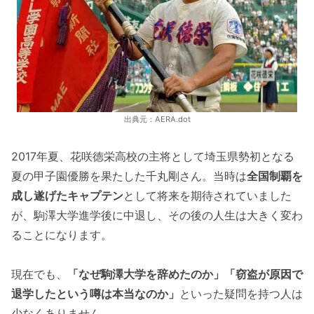
出典元：AERA.dot
2017年夏、花咲徳栄高校の主将として埼玉県勢初となる
夏の甲子園優勝を果たした千丸剛さん。当時は
全国制覇を
成し遂げたキャプテン
として将来を期待されていました
が、駒澤大学進学後に中退し、その後の人生は大きく変わ
ることになります。
現在でも、
「なぜ駒澤大学を辞めたのか」「窃盗が原因で
退学したという噂は本当なのか」
といった疑問を持つ人は
少なくありません。