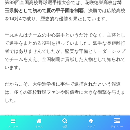
第99回全国高校野球選手権大会では、花咲徳栄高校は
埼
玉県勢として初めて夏の甲子園を制覇
。決勝では広陵高校
を14対4で破り、歴史的な優勝を果たしています。
千丸さんはチームの中心選手というだけでなく、主将とし
て選手をまとめる役割を担っていました。派手な長距離打
者ではありませんでしたが、堅実な守備とリーダーシップ
でチームを支え、全国制覇に貢献した人物として知られて
います。
だからこそ、大学進学後に事件で逮捕されたという報道
は、多くの高校野球ファンや関係者に大きな衝撃を与えま
した。
現在のnoteでも高校野球時代を振り返る記事が数多く公
開されており、当時の経験や主将として感じていた責任、
メニュー
ホーム
検索
トップ
サイドバー