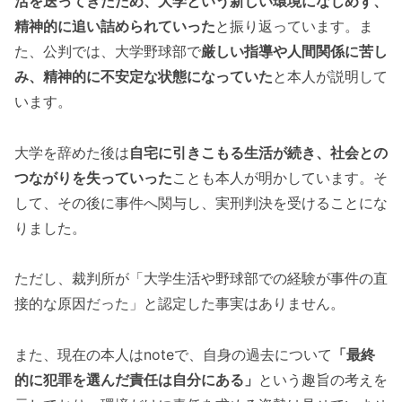
活を送ってきたため、大学という新しい環境になじめず、
精神的に追い詰められていった
と振り返っています。ま
た、公判では、大学野球部で
厳しい指導や人間関係に苦し
み、精神的に不安定な状態になっていた
と本人が説明して
います。
大学を辞めた後は
自宅に引きこもる生活が続き、社会との
つながりを失っていった
ことも本人が明かしています。そ
して、その後に事件へ関与し、実刑判決を受けることにな
りました。
ただし、裁判所が「大学生活や野球部での経験が事件の直
接的な原因だった」と認定した事実はありません。
また、現在の本人はnoteで、自身の過去について
「最終
的に犯罪を選んだ責任は自分にある」
という趣旨の考えを