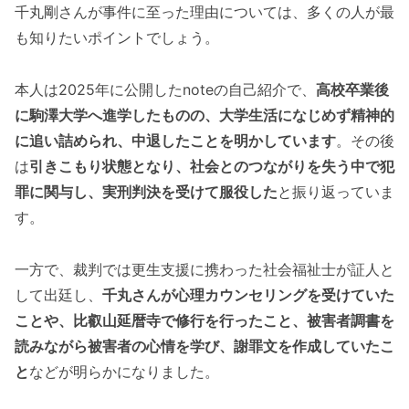
千丸剛さんが事件に至った理由については、多くの人が最
も知りたいポイントでしょう。
本人は2025年に公開したnoteの自己紹介で、
高校卒業後
に駒澤大学へ進学したものの、大学生活になじめず精神的
に追い詰められ、中退したことを明かしています
。その後
は
引きこもり状態となり、社会とのつながりを失う中で犯
罪に関与し、実刑判決を受けて服役した
と振り返っていま
す。
一方で、裁判では更生支援に携わった社会福祉士が証人と
して出廷し、
千丸さんが心理カウンセリングを受けていた
ことや、比叡山延暦寺で修行を行ったこと、被害者調書を
読みながら被害者の心情を学び、謝罪文を作成していたこ
と
などが明らかになりました。