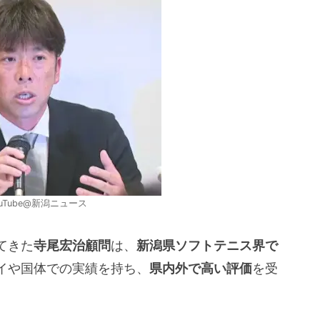
uTube@新潟ニュース
てきた
寺尾宏治顧問
は、
新潟県ソフトテニス界で
イや国体での実績を持ち、
県内外で高い評価
を受