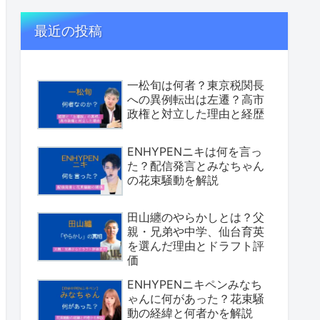
最近の投稿
一松旬は何者？東京税関長
への異例転出は左遷？高市
政権と対立した理由と経歴
ENHYPENニキは何を言っ
た？配信発言とみなちゃん
の花束騒動を解説
田山纏のやらかしとは？父
親・兄弟や中学、仙台育英
を選んだ理由とドラフト評
価
ENHYPENニキペンみなち
ゃんに何があった？花束騒
動の経緯と何者かを解説