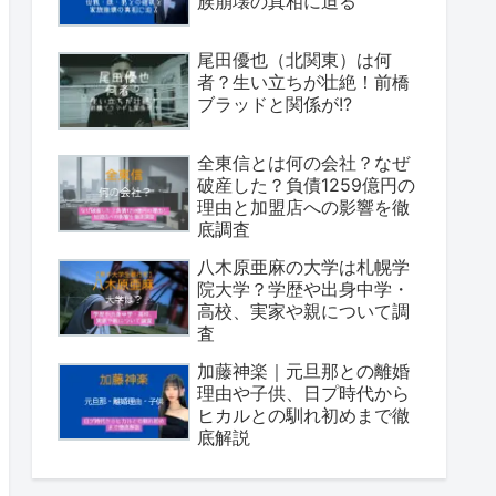
族崩壊の真相に迫る
尾田優也（北関東）は何
者？生い立ちが壮絶！前橋
ブラッドと関係が!?
全東信とは何の会社？なぜ
破産した？負債1259億円の
理由と加盟店への影響を徹
底調査
八木原亜麻の大学は札幌学
院大学？学歴や出身中学・
高校、実家や親について調
査
加藤神楽｜元旦那との離婚
理由や子供、日プ時代から
ヒカルとの馴れ初めまで徹
底解説