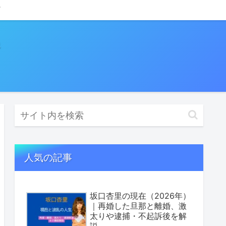
人気の記事
坂口杏里の現在（2026年）
｜再婚した旦那と離婚、激
太りや逮捕・不起訴後を解
説