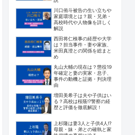
川口侑斗被告の生い立ちや
家庭環境とは？親・兄弟・
高校時代や人物像を詳しく
解説
西田将仁検事の経歴や大学
は？担当事件・妻や家族、
米田真澄との関係を総まと
め
丸山大輔の現在は？懲役19
年確定と妻の実家・息子、
事件の動機と証拠・判決理
由
増田美希子は夫や子供はい
る？高校は桜蔭!?警察の経
歴と評価を徹底解説！
上杉隆は妻3人と子供4人!?
母親・妹・弟との確執と家