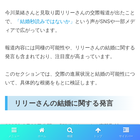
今川菜緒さんと見取り図リリーさんの交際報道が出たこと
で、
「結婚秒読みではないか」
という声がSNSや一部メデ
ィアで広がっています。
報道内容には同棲の可能性や、リリーさんの結婚に関する
発言も含まれており、注目度が高まっています。
このセクションでは、交際の進展状況と結婚の可能性につ
いて、具体的な根拠をもとに検証します。
リリーさんの結婚に関する発言
2025年8月28日公開の『FRIDAY』による直撃取材では、
リリーさんが記者に対して「こういう話どこから来るんす
メニュー
ホーム
検索
トップ
サイドバー