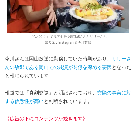
『金バク！』で共演する今川菜緒さんとリリーさん
出典元：Instagram＠今川菜緒
今川さんは岡山放送に勤務していた時期があり、
リリーさ
んの故郷である岡山での共演が関係を深める要因
となった
と報じられています。
報道では「真剣交際」と明記されており、
交際の事実に対
する信憑性が高い
と判断されています。
《広告の下にコンテンツが続きます》