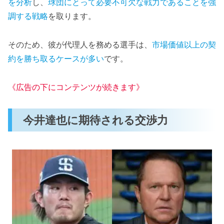
を分析
し、
球団にとって必要不可欠な戦力であることを強
調する戦略
を取ります。
そのため、彼が代理人を務める選手は、
市場価値以上の契
約を勝ち取るケースが多い
です。
《広告の下にコンテンツが続きます》
今井達也に期待される交渉力