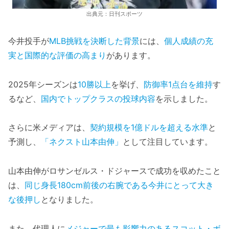
出典元：日刊スポーツ
今井投手が
MLB挑戦を決断した背景
には、
個人成績の充
実と国際的な評価の高まり
があります。
2025年シーズンは
10勝以上
を挙げ、
防御率1点台を維持
す
るなど、
国内でトップクラスの投球内容
を示しました。
さらに米メディアは、
契約規模を1億ドルを超える水準
と
予測し、
「ネクスト山本由伸」
として注目しています。
山本由伸がロサンゼルス・ドジャースで成功を収めたこと
は、
同じ身長180cm前後の右腕である今井にとって大き
な後押し
となりました。
また、代理人に
メジャーで最も影響力のあるスコット・ボ