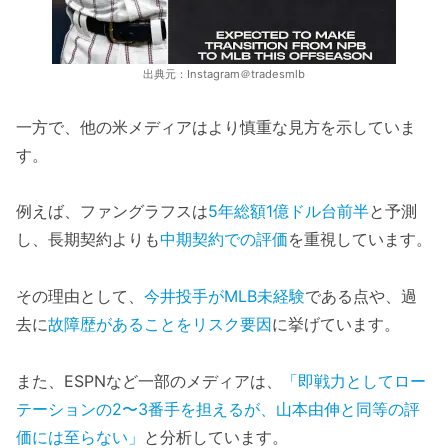
出典元：Instagram＠tradesmlb
一方で、他の米メディアはより慎重な見方を示していま
す。
例えば、ファングラフスは
5年総額1億ドル台前半
と予測
し、長期契約よりも
中期契約での評価
を重視しています。
その理由として、
今井投手がMLB未経験
である点や、過
去に
故障歴があることをリスク要因
に挙げています。
また、ESPNなど一部のメディアは、
「即戦力としてロー
テーションの2〜3番手を担えるが、山本由伸と同等の評
価には至らない」
と分析しています。