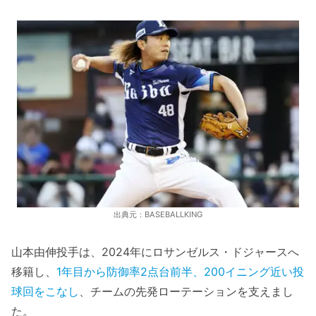
出典元：BASEBALLKING
山本由伸投手は、2024年にロサンゼルス・ドジャースへ
移籍し、
1年目から防御率2点台前半、200イニング近い投
球回をこなし
、チームの先発ローテーションを支えまし
た。