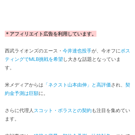
＊アフィリエイト広告を利用しています。
西武ライオンズのエース・
今井達也投手
が、今オフに
ポス
ティングでMLB挑戦を希望
し大きな話題となっていま
す。
米メディアからは
「ネクスト山本由伸」と高評価
され、
契
約金予測は巨額
に。
さらに代理人
スコット・ボラスとの契約
も注目を集めてい
ます。