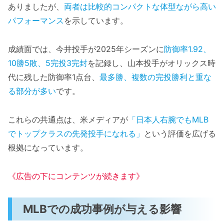
ありましたが、
両者は比較的コンパクトな体型ながら高い
パフォーマンス
を示しています。
成績面では、今井投手が2025年シーズンに
防御率1.92、
10勝5敗、5完投3完封
を記録し、山本投手がオリックス時
代に残した防御率1点台、
最多勝、複数の完投勝利と重な
る部分が多い
です。
これらの共通点は、米メディアが
「日本人右腕でもMLB
でトップクラスの先発投手になれる」
という評価を広げる
根拠になっています。
《広告の下にコンテンツが続きます》
MLBでの成功事例が与える影響