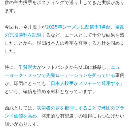
数の主力投手をポスティングで送り出してきた実績があり
ます。
今回も、今井投手が
2025年シーズンに防御率1点台
、
複数
の完投勝利を記録
するなど、エースとして十分な結果を残
したことから、球団は本人の希望を尊重する方針を固めま
した。
特に、
千賀滉大
がソフトバンクからMLBに移籍し、
ニュ
ーヨーク・メッツで先発ローテーションを担っている
事例
が、球団にとっても
「日本人投手がメジャーで通用する」
という、確信を強める材料となっています。
西武としては、
功労者の夢を後押しすることで球団のブラ
ンド価値を高め
、将来的な有望選手の獲得にもつなげたい
狙いがあります。