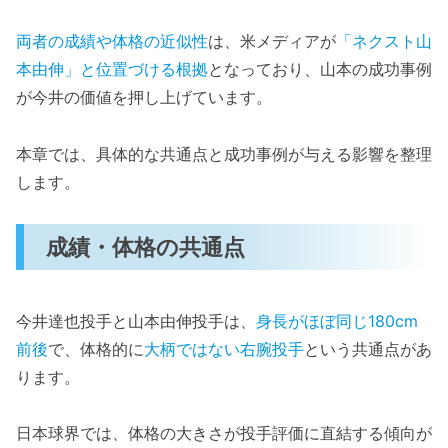
両者の成績や体格の近似性
は、米メディアが
「ネクスト山
本由伸」と位置づける根拠
となっており、山本の成功事例
が今井の価値を押し上げています。
本章では、具体的な共通点と成功事例が与える影響を整理
します。
成績・体格の共通点
今井達也投手と山本由伸投手は、
身長がほぼ同じ180cm
前後
で、体格的に
大柄ではない右腕投手
という共通点があ
ります。
日本球界では、体格の大きさが投手評価に直結する傾向が