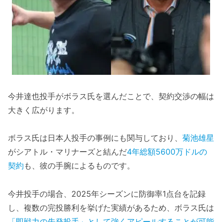
今井達也投手がボラス氏を選んだことで、契約交渉の幅は
大きく広がります。
ボラス氏は日本人投手の事例にも関与しており、
菊池雄星
がシアトル・マリナーズと結んだ
4年総額5600万ドルの
契約
も、彼の手腕によるものです。
今井投手の場合、2025年シーズンに防御率1点台を記録
し、複数の完投勝利を挙げた実績があるため、ボラス氏は
「即戦力の先発投手」として強くアピールすることが可能