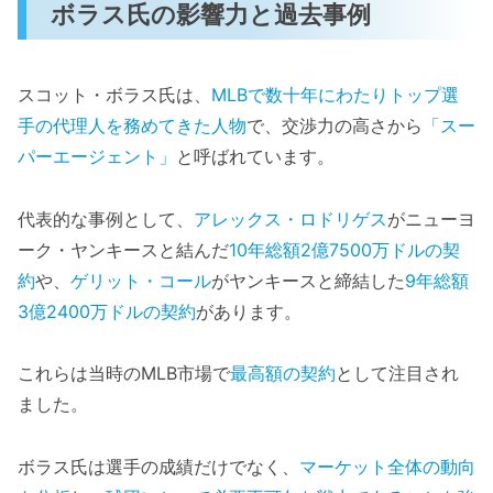
ボラス氏の影響力と過去事例
スコット・ボラス氏は、
MLBで数十年にわたりトップ選
手の代理人を務めてきた人物
で、交渉力の高さから
「スー
パーエージェント」
と呼ばれています。
代表的な事例として、
アレックス・ロドリゲス
がニューヨ
ーク・ヤンキースと結んだ
10年総額2億7500万ドルの契
約
や、
ゲリット・コール
がヤンキースと締結した
9年総額
3億2400万ドルの契約
があります。
これらは当時のMLB市場で
最高額の契約
として注目され
ました。
ボラス氏は選手の成績だけでなく、
マーケット全体の動向