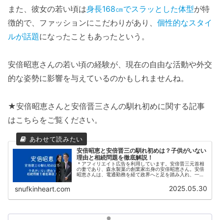
また、彼女の若い頃は
身長168㎝でスラッとした体型
が特
徴的で、ファッションにこだわりがあり、
個性的なスタイ
ルが話題
になったこともあったという。
安倍昭恵さんの若い頃の経験が、現在の自由な活動や外交
的な姿勢に影響を与えているのかもしれませんね。
★安倍昭恵さんと安倍晋三さんの馴れ初めに関する記事
はこちらをご覧ください。
安倍昭恵と安倍晋三の馴れ初めは？子供がいない
理由と相続問題を徹底解説！
＊アフィリエイト広告を利用しています。安倍晋三元首相
の妻であり、森永製菓の創業家出身の安倍昭恵さん。安倍
昭恵さんは、電通勤務を経て政界へと足を踏み入れ、一方
の安倍晋三さんは政治一家の出身で、幼少期から政界を意
識して育った人物で、異なる世界に...
2025.05.30
snufkinheart.com