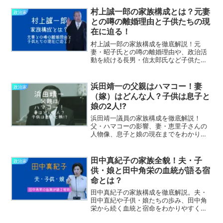
村上誠一郎の家族構成とは？元妻
政治家
との噂の離婚理由と子供たちの現
在に迫る！
村上誠一郎の家族構成を徹底解説！元
妻・昭子氏との噂の離婚理由や、政治活
動を続ける長男・信太郎氏など子供たち
の現在の姿に迫る。知られざる家庭事情
を詳しく紹介します。
浜田靖一の父親はハマコー！妻
政治家
（嫁）はどんな人？子供は息子と
娘の2人!?
浜田靖一議員の家族構成を徹底解説！
父・ハマコーの影響、妻・恵里子さんの
人物像、息子と娘の現在までをわかりや
すく紹介。
田中真紀子の家族全貌！夫・子
政治家
供・娘と田中角栄の血統が語る宿
命とは？
田中真紀子の家族構成を徹底解説。夫・
田中直紀や子供・娘たちの歩み、田中角
栄から続く血統と宿命をわかりやすく紹
介します。