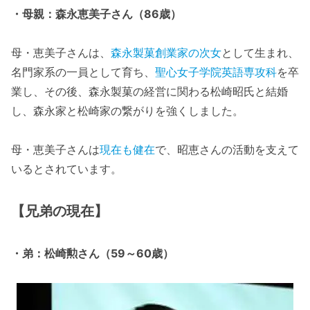
・母親：森永恵美子さん（86歳）
母・恵美子さんは、
森永製菓創業家の次女
として生まれ、
名門家系の一員として育ち、
聖心女子学院
英語専攻科
を卒
業し、その後、森永製菓の経営に関わる松崎昭氏と結婚
し、森永家と松崎家の繋がりを強くしました。
母・恵美子さんは
現在も健在
で、昭恵さんの活動を支えて
いるとされています。
【兄弟の現在】
・弟：松崎勲さん（59～60歳）