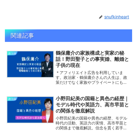
snufkinheart
関連記事
鶴保庸介の家族構成と実家の秘
政治家
話！野田聖子との事実婚、離婚と
子供の現在
＊アフィリエイト広告を利用していま
す。政治家・鶴保庸介さんの人生は、政
策だけでなく家族やプライベートにも注
目が集まっています。特に、衆議院議
員・野田聖子さんとの事実婚や、一般女
性との結婚・電撃離婚、そして子供の誕
小野田紀美の国籍と異色の経歴｜
政治家
生といった人間味あふれるエピ...
モデル時代や英語力、高市早苗と
の関係を徹底解説
小野田紀美の国籍や異色の経歴、モデル
時代の活動、英語力の実情、高市早苗と
の関係まで徹底解説。信念を貫く若手議
員の素顔に迫ります。