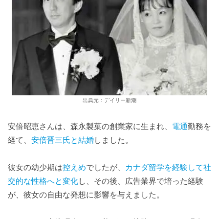
出典元：デイリー新潮
安倍昭恵さんは、森永製菓の創業家に生まれ、
電通
勤務を
経て、
安倍晋三氏と結婚
しました。
彼女の幼少期は
控えめ
でしたが、
カナダ留学を経験して社
交的な性格へと変化
し、その後、広告業界で培った経験
が、彼女の自由な発想に影響を与えました。