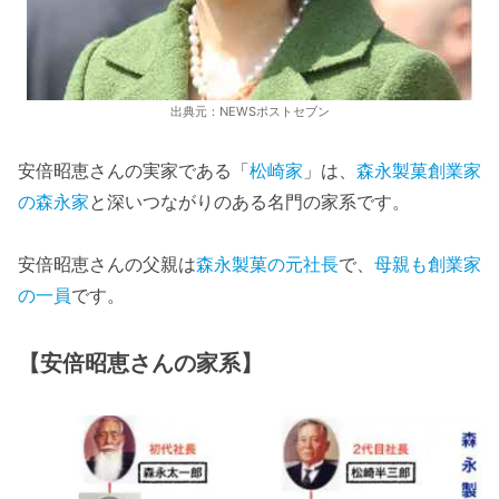
出典元：NEWSポストセブン
安倍昭恵さんの実家である「
松崎家
」は、
森永製菓創業家
の森永家
と深いつながりのある名門の家系です。
安倍昭恵さんの父親は
森永製菓の元社長
で、
母親も創業家
の一員
です。
【安倍昭恵さんの家系】