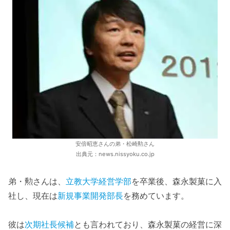
安倍昭恵さんの弟・松崎勲さん
出典元：news.nissyoku.co.jp
弟・勲さんは、
立教大学経営学部
を卒業後、森永製菓に入
社し、現在は
新規事業開発部長
を務めています。
彼は
次期社長候補
とも言われており、森永製菓の経営に深