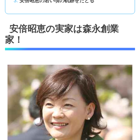
安倍昭恵の若い頃の軌跡をたどる
安倍昭恵の実家は森永創業
家！