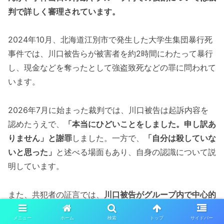
判で詳しく審理されています。
2024年10月、北海道江別市で発生した大学生集団暴行死
事件では、川口被告らが被害者を約2時間にわたって暴行
し、現金などを奪ったとして強盗致死などの罪に問われて
います。
2026年7月に始まった裁判では、川口被告は起訴内容を
認めたうえで、
「本当にひどいことをしました。申し訳あ
りません」と謝罪
しました。一方で、
「自分は殺していな
いと思った」
と述べる場面もあり、自身の認識について説
明しています。
また、共犯者の証言では、
川口被告がグループ内で中心的
な立場にあった
とする内容も示され、事件への関与の度合
メニュー
ホーム
検索
トップ
サイドバー
いや責任の重さが量刑判断の重要な争点となっています。