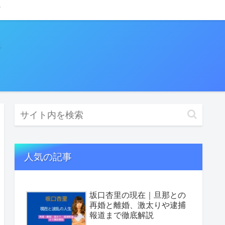
人気の記事
坂口杏里の現在｜旦那との
再婚と離婚、激太りや逮捕
報道まで徹底解説