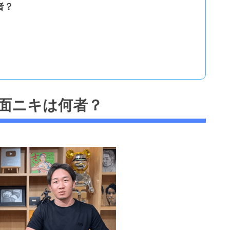
者？
面ニキは何者？