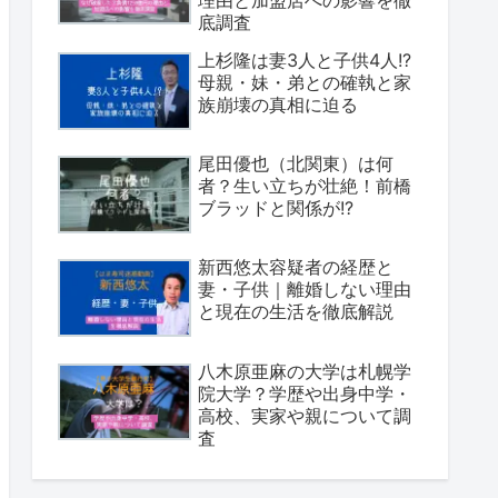
理由と加盟店への影響を徹
底調査
上杉隆は妻3人と子供4人!?
母親・妹・弟との確執と家
族崩壊の真相に迫る
尾田優也（北関東）は何
者？生い立ちが壮絶！前橋
ブラッドと関係が!?
新西悠太容疑者の経歴と
妻・子供｜離婚しない理由
と現在の生活を徹底解説
八木原亜麻の大学は札幌学
院大学？学歴や出身中学・
高校、実家や親について調
査