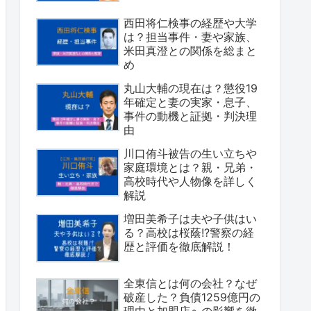
西田将仁検事の経歴や大学
は？担当事件・妻や家族、
米田真澄との関係を総まと
め
丸山大輔の現在は？懲役19
年確定と妻の実家・息子、
事件の動機と証拠・判決理
由
川口侑斗被告の生い立ちや
家庭環境とは？親・兄弟・
高校時代や人物像を詳しく
解説
増田美希子は夫や子供はい
る？高校は桜蔭!?警察の経
歴と評価を徹底解説！
全東信とは何の会社？なぜ
破産した？負債1259億円の