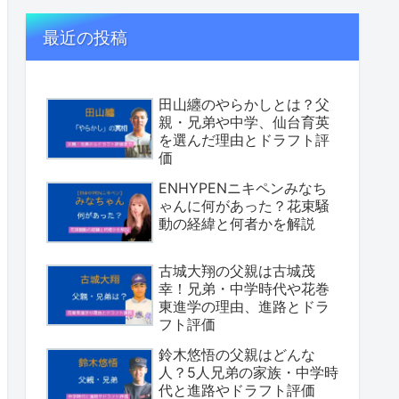
最近の投稿
田山纏のやらかしとは？父
親・兄弟や中学、仙台育英
を選んだ理由とドラフト評
価
ENHYPENニキペンみなち
ゃんに何があった？花束騒
動の経緯と何者かを解説
古城大翔の父親は古城茂
幸！兄弟・中学時代や花巻
東進学の理由、進路とドラ
フト評価
鈴木悠悟の父親はどんな
人？5人兄弟の家族・中学時
代と進路やドラフト評価