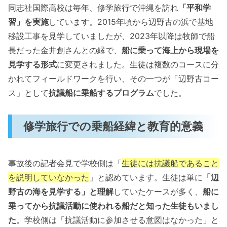
同志社国際高校は毎年、修学旅行で沖縄を訪れ
「平和学
習」を実施
しています。2015年頃から辺野古の浜で基地
移設工事を見学していましたが、2023年以降は牧師で船
長だった金井創さんとの縁で、
船に乗って海上から現場を
見学する形式
に変更されました。生徒は複数のコースに分
かれてフィールドワークを行い、その一つが「辺野古コー
ス」として
抗議船に乗船するプログラム
でした。
修学旅行での乗船経緯と教育的意義
事故後の記者会見で学校側は「
生徒には抗議船であること
を説明していなかった
」と認めています。生徒は単に
「辺
野古の海を見学する」と理解
していたケースが多く、
船に
乗ってから抗議活動に使われる船だと知った生徒もいまし
た
。学校側は「抗議活動に参加させる意図はなかった」と