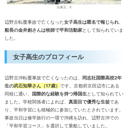
出典元：X
辺野古転覆事故で亡くなった
女子高生は匿名で報じられ
、
船長の金井創さんは牧師で平和活動家
として知られていま
した。
女子高生のプロフィール
辺野古沖転覆事故で亡くなったのは、
同志社国際高校2年
生の
武石知華さん（17歳）
です。京都府京田辺市にある
同校に通い、
国際的な経験を持つ帰国生
として知られてい
ました。学校関係者によれば、
真面目で優秀な生徒
であ
り、平和学習にも積極的に参加していたとされています。
事故当日は修学旅行の一環で沖縄を訪れ、辺野古沖での
「平和学習コース」を選択して乗船していました。