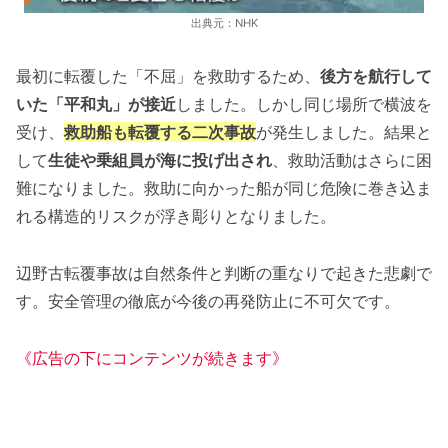
出典元：NHK
最初に転覆した「不屈」を救助するため、
後方を航行して
いた「平和丸」が接近
しました。しかし同じ場所で横波を
受け、
救助船も転覆する二次事故
が発生しました。結果と
して
生徒や乗組員が海に投げ出され
、救助活動はさらに困
難になりました。救助に向かった船が同じ危険に巻き込ま
れる構造的リスクが浮き彫りとなりました。
辺野古転覆事故は自然条件と判断の重なりで起きた悲劇で
す。安全管理の徹底が今後の再発防止に不可欠です。
《広告の下にコンテンツが続きます》