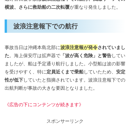
横波、さらに救助船の二次転覆
が重なり発生しました。
波浪注意報下での航行
事故当日は沖縄本島北部に
波浪注意報が発令
されていまし
た
。海上保安庁は拡声器で
「波が高く危険」と警告
してい
ましたが、船は予定通り航行しました。小型船は波の影響
を受けやすく、特に
定員近くまで乗船
していたため、
安定
性が低下
していたと指摘されています。波浪注意報下での
出航判断が事故の大きな要因となりました。
《広告の下にコンテンツが続きます》
スポンサーリンク