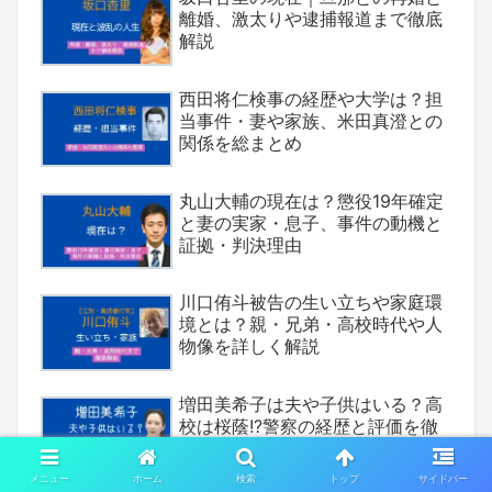
離婚、激太りや逮捕報道まで徹底
解説
西田将仁検事の経歴や大学は？担
当事件・妻や家族、米田真澄との
関係を総まとめ
丸山大輔の現在は？懲役19年確定
と妻の実家・息子、事件の動機と
証拠・判決理由
川口侑斗被告の生い立ちや家庭環
境とは？親・兄弟・高校時代や人
物像を詳しく解説
増田美希子は夫や子供はいる？高
校は桜蔭!?警察の経歴と評価を徹
底解説！
メニュー
ホーム
検索
トップ
サイドバー