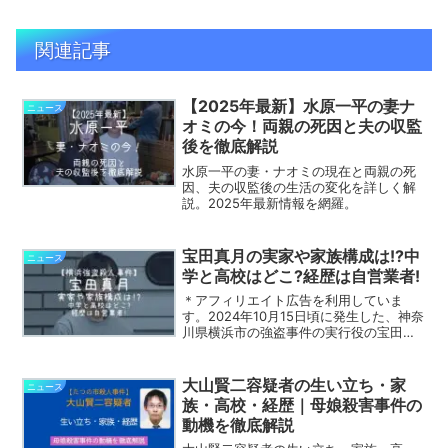
関連記事
【2025年最新】水原一平の妻ナ
ニュース
オミの今！両親の死因と夫の収監
後を徹底解説
水原一平の妻・ナオミの現在と両親の死
因、夫の収監後の生活の変化を詳しく解
説。2025年最新情報を網羅。
宝田真月の実家や家族構成は!?中
ニュース
学と高校はどこ?経歴は自営業者!
＊アフィリエイト広告を利用していま
す。2024年10月15日頃に発生した、神奈
川県横浜市の強盗事件の実行役の宝田真
月（たからだ・まづき）容疑者。宝田真
月容疑者は、横浜市青葉区の住宅で75歳
の男性を殺害し、現金20万円を奪ったと
大山賢二容疑者の生い立ち・家
ニュース
されています。...
族・高校・経歴｜母娘殺害事件の
動機を徹底解説