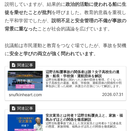
説明していますが、結果的に
政治的活動に使われる船に生
徒を乗せたことが批判
を呼びました。教育的意義を重視し
た平和学習でしたが、
説明不足と安全管理の不備が事故の
背景に重なった
ことが社会的議論を広げています。
抗議船は市民運動と教育をつなぐ場でしたが、事故を契機
に
安全と学びの両立が強く問われています
。
辺野古転覆事故の関係者は誰？女子高校生の遺
族・船長・学校側・運航団体を解説
辺野古転覆事故に関わった人物や団体を整理。亡くなった
女子高校生の遺族、船長、学校側、運航団体の関係性や刑
事告訴に至った経緯、弁護士の主張について解説します。
2026.07.31
snufkinheart.com
安次富浩とは何者？辺野古転覆炎上と、家族・福
島みずほとの関係を徹底解説
辺野古転覆事故で炎上した安次富浩とは何者か？記者会見
の態度、家族情報、福島みずほ氏との関係を徹底解説。