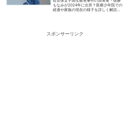
佐世保女子高生殺害事件の加害者・徳勝
もなみが2024年に出所？医療少年院での
経過や家族の現在の様子を詳しく解説。
事件から11年、社会は彼女をどう受け止
めるのか。
スポンサーリンク