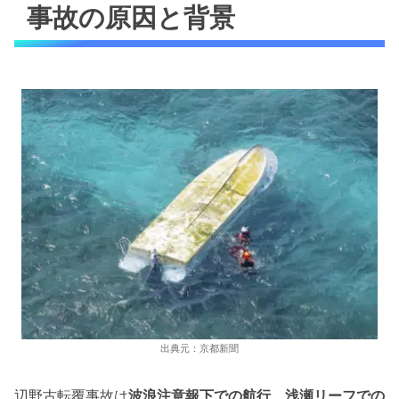
事故の原因と背景
出典元：京都新聞
辺野古転覆事故は
波浪注意報下での航行、浅瀬リーフでの