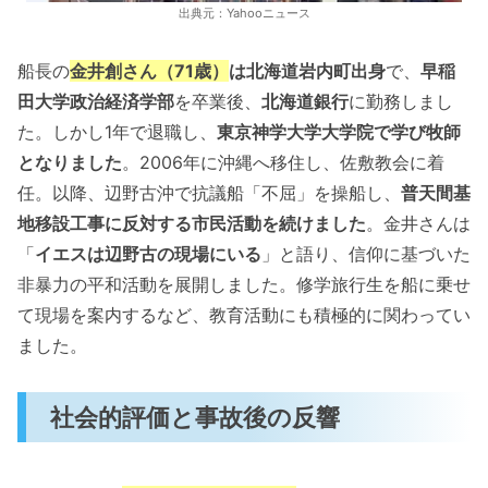
出典元：Yahooニュース
船長の
金井創さん（71歳）
は北海道岩内町出身
で、
早稲
田大学政治経済学部
を卒業後、
北海道銀行
に勤務しまし
た。しかし1年で退職し、
東京神学大学大学院で学び牧師
となりました
。2006年に沖縄へ移住し、佐敷教会に着
任。以降、辺野古沖で抗議船「不屈」を操船し、
普天間基
地移設工事に反対する市民活動を続けました
。金井さんは
「
イエスは辺野古の現場にいる
」と語り、信仰に基づいた
非暴力の平和活動を展開しました。修学旅行生を船に乗せ
て現場を案内するなど、教育活動にも積極的に関わってい
ました。
社会的評価と事故後の反響