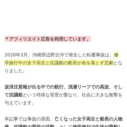
＊アフィリエイト広告を利用しています。
2026年3月、沖縄県辺野古沖で発生した転覆事故は、
修
学旅行中の女子高生と抗議船の船長が命を落とす悲劇
とな
りました。
波浪注意報が出る中での航行、浅瀬リーフでの高波、そし
て抗議船
という特殊な背景が重なり、社会に大きな衝撃を
与えています。
本記事では事故の原因、
亡くなった女子高生と船長の人物
像
、
抗議船の普段の活動
、そして
修学旅行で生徒が乗船し