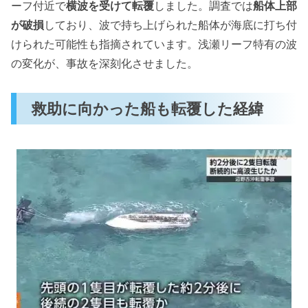
ーフ付近で
横波を受けて転覆
しました。調査では
船体上部
が破損
しており、波で持ち上げられた船体が海底に打ち付
けられた可能性も指摘されています。浅瀬リーフ特有の波
の変化が、事故を深刻化させました。
救助に向かった船も転覆した経緯