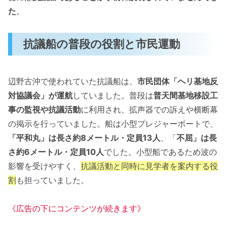
た
。
抗議船の普段の役割と市民運動
辺野古沖で使われていた抗議船は、
市民団体「ヘリ基地反
対協議会」が運航
していました。普段は
普天間基地移設工
事の監視や抗議活動
に利用され、拡声器での訴えや横断幕
の掲示を行っていました。船は小型プレジャーボートで、
「平和丸」は長さ約8メートル・定員13人
、「
不屈」は長
さ約6メートル・定員10人
でした。小型船であるため波の
影響を受けやすく、
抗議活動と同時に見学者を案内する役
割
も担っていました。
《広告の下にコンテンツが続きます》