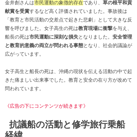
金井創さんは
市民運動の象徴的存在
であり、
草の根平和貢
献賞を受賞
するなど高く評価されていました。事故後は
「教育と市民活動の交差点で起きた悲劇」として大きな反
響を呼びました。女子高生の死は
教育現場に衝撃
を与え、
船長の死は
市民運動に深刻な損失
となりました。
安全管理
と教育的意義の両立が問われる事態
となり、社会的議論が
広がっています。
女子高生と船長の死は、沖縄の現状を伝える活動の中で起
きた痛ましい出来事でした。教育と安全の在り方が改めて
問われています。
《広告の下にコンテンツが続きます》
抗議船の活動と修学旅行乗船
経緯