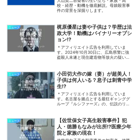
大山賢二容疑者の生い立ち・家族・高
校・経歴・動機を徹底解説。母娘殺害事
件の背景を深掘りします。
梶原優星は妻や子供は？学歴は法
ニュース
政大学！動機はバイナリーオプシ
ョン!?
＊アフィリエイト広告を利用していま
す。2024年10月30日に、広島県警に強
盗殺人未遂と現住建造物等放火の疑いで
逮捕された梶原優星（かじわら・ゆうせ
い）容疑者。野村證券の元社員の梶原優
星容疑者は、2024年7月に80代の夫婦に
小田切大作の嫁（妻）が超美人！
ニュース
睡眠薬を飲ませ...
子供は何人いる？息子は刺青中学
生!?
＊アフィリエイト広告を利用していま
す。名古屋を拠点とする最狂ギャンググ
ループ『ルシファーズ』の、伝説のリー
ダーとして知られる小田切大作（おだぎ
り・だいさく）さん。その小田切大作さ
んが、作年の元旦に名古屋の熱海神宮で
【佐世保女子高生殺害事件】犯
ニュース
男性2人を集団で暴行し、怪...
人・徳勝もなみが出所!?医療少年
院と家族の現在！