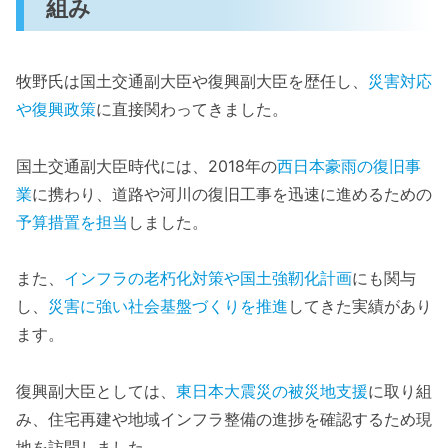
組み
牧野氏は国土交通副大臣や復興副大臣を歴任し、
災害対応
や復興政策
に直接関わってきました。
国土交通副大臣時代には、2018年の
西日本豪雨の復旧事
業
に携わり、道路や河川の復旧工事を迅速に進めるための
予算措置を担当
しました。
また、
インフラの老朽化対策や国土強靭化計画
にも関与
し、
災害に強い社会基盤づくりを推進
してきた実績があり
ます。
復興副大臣としては、
東日本大震災の被災地支援
に取り組
み、住宅再建や地域インフラ整備の進捗を確認するため現
地を訪問しました。