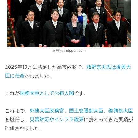
出典元：nippon.com
2025年10月に発足した高市内閣で、
牧野京夫氏は復興大
臣に任命
されました。
これが
国務大臣としての初入閣
です。
これまで、
外務大臣政務官、国土交通副大臣、復興副大臣
を歴任し、
災害対応やインフラ政策
に携わってきた実績が
評価されました。