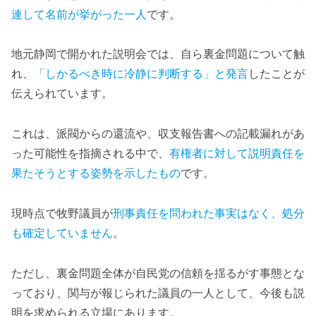
連して名前が挙がった一人
です。
地元静岡で開かれた説明会では、自ら裏金問題について触
れ、
「しかるべき時に冷静に判断する」と発言
したことが
伝えられています。
これは、派閥からの還流や、収支報告書への記載漏れがあ
った可能性を指摘される中で、
有権者に対して説明責任を
果たそうとする姿勢を示したもの
です。
現時点で牧野議員が
刑事責任を問われた事実はなく、処分
も確定していません
。
ただし、裏金問題全体が自民党の信頼を揺るがす事態とな
っており、関与が報じられた議員の一人として、今後も説
明を求められる立場にあります。