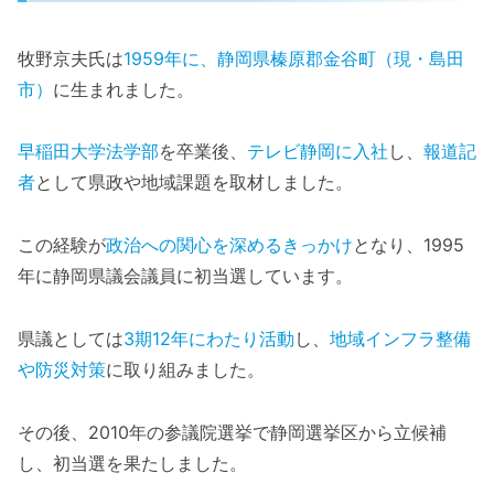
牧野京夫氏は
1959年に、静岡県榛原郡金谷町（現・島田
市）
に生まれました。
早稲田大学法学部
を卒業後、
テレビ静岡に入社
し、
報道記
者
として県政や地域課題を取材しました。
この経験が
政治への関心を深めるきっかけ
となり、1995
年に静岡県議会議員に初当選しています。
県議としては
3期12年にわたり活動
し、
地域インフラ整備
や防災対策
に取り組みました。
その後、2010年の参議院選挙で静岡選挙区から立候補
し、初当選を果たしました。