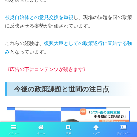
被災自治体との意見交換を重視
し、現場の課題を国の政策
に反映させる姿勢が評価されています。
これらの経験は、
復興大臣としての政策遂行に直結する強
み
となっています。
《広告の下にコンテンツが続きます》
今後の政策課題と世間の注目点
メニュー
ホーム
検索
トップ
サイドバー