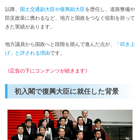
以降、
国土交通副大臣や復興副大臣
を歴任し、道路整備や
防災政策に携わるなど、地方と国政をつなぐ役割を担って
きた実績があります。
地方議員から国政へと段階を踏んで進んだ点が、
「叩き上
げ」と評される理由
です。
《広告の下にコンテンツが続きます》
初入閣で復興大臣に就任した背景