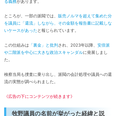
る義務
があります。
ところが、一部の派閥では、
販売ノルマを超えて集めた分
を議員に「還流」しながら、その金額を報告書に記載しな
いケースがあった
と報じられています。
この仕組みは
「裏金」と批判
され、2023年以降、
安倍派
や二階派を中心に大きな政治スキャンダル
に発展しまし
た。
検察当局も捜査に乗り出し、派閥の会計処理や議員への還
流の実態が調べられました。
《広告の下にコンテンツが続きます》
牧野議員の名前が挙がった経緯と説