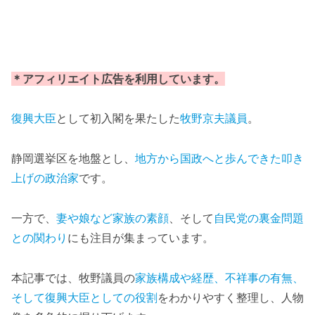
＊アフィリエイト広告を利用しています。
復興大臣
として初入閣を果たした
牧野京夫議員
。
静岡選挙区を地盤とし、
地方から国政へと歩んできた叩き
上げの政治家
です。
一方で、
妻や娘など家族の素顔
、そして
自民党の裏金問題
との関わり
にも注目が集まっています。
本記事では、牧野議員の
家族構成や経歴、不祥事の有無、
そして復興大臣としての役割
をわかりやすく整理し、人物