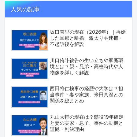
人気の記事
坂口杏里の現在（2026年）｜再婚
した旦那と離婚、激太りや逮捕・
不起訴後を解説
川口侑斗被告の生い立ちや家庭環
境とは？親・兄弟・高校時代や人
物像を詳しく解説
西田将仁検事の経歴や大学は？担
当事件・妻や家族、米田真澄との
関係を総まとめ
丸山大輔の現在は？懲役19年確定
と妻の実家・息子、事件の動機と
証拠・判決理由