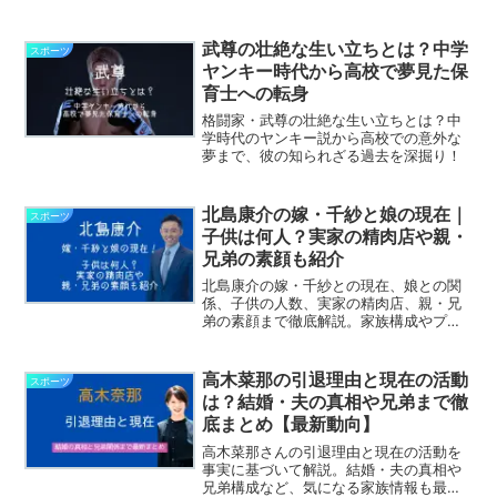
羅。
武尊の壮絶な生い立ちとは？中学
スポーツ
ヤンキー時代から高校で夢見た保
育士への転身
格闘家・武尊の壮絶な生い立ちとは？中
学時代のヤンキー説から高校での意外な
夢まで、彼の知られざる過去を深掘り！
北島康介の嫁・千紗と娘の現在｜
スポーツ
子供は何人？実家の精肉店や親・
兄弟の素顔も紹介
北島康介の嫁・千紗との現在、娘との関
係、子供の人数、実家の精肉店、親・兄
弟の素顔まで徹底解説。家族構成やプラ
イベートが気になる方必見！
高木菜那の引退理由と現在の活動
スポーツ
は？結婚・夫の真相や兄弟まで徹
底まとめ【最新動向】
高木菜那さんの引退理由と現在の活動を
事実に基づいて解説。結婚・夫の真相や
兄弟構成など、気になる家族情報も最新