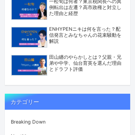
一松旬は何者？東京税関長への異
例転出は左遷？高市政権と対立し
た理由と経歴
ENHYPENニキは何を言った？配
信発言とみなちゃんの花束騒動を
解説
田山纏のやらかしとは？父親・兄
弟や中学、仙台育英を選んだ理由
とドラフト評価
カテゴリー
Breaking Down