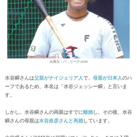
出典元：パ・リーグ.com
水谷瞬さんは
父親がナイジェリア人
で、
母親が日本人
のハ
ーフであるため、本名は「水谷ジェッシー瞬」と言いま
す。
しかし、水谷瞬さんの両親はすでに
離婚
し、その後、水谷
瞬さんの母親は
水谷政彦さんと再婚
しています。