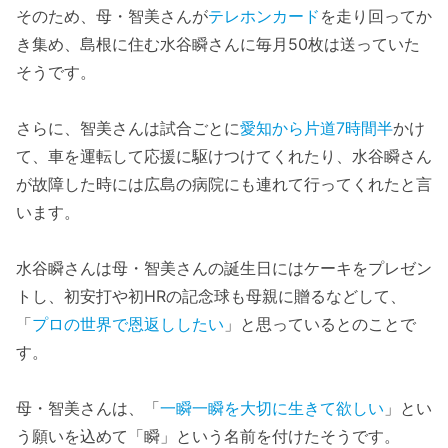
そのため、母・智美さんが
テレホンカード
を走り回ってか
き集め、島根に住む水谷瞬さんに毎月50枚は送っていた
そうです。
さらに、智美さんは試合ごとに
愛知から片道7時間半
かけ
て、車を運転して応援に駆けつけてくれたり、水谷瞬さん
が故障した時には広島の病院にも連れて行ってくれたと言
います。
水谷瞬さんは母・智美さんの誕生日にはケーキをプレゼン
トし、初安打や初HRの記念球も母親に贈るなどして、
「
プロの世界で恩返ししたい
」と思っているとのことで
す。
母・智美さんは、「
一瞬一瞬を大切に生きて欲しい
」とい
う願いを込めて「瞬」という名前を付けたそうです。