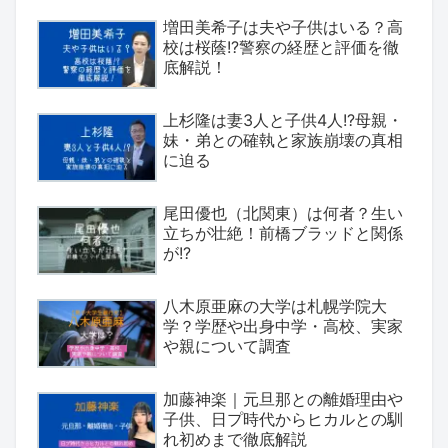
増田美希子は夫や子供はいる？高
校は桜蔭!?警察の経歴と評価を徹
底解説！
上杉隆は妻3人と子供4人!?母親・
妹・弟との確執と家族崩壊の真相
に迫る
尾田優也（北関東）は何者？生い
立ちが壮絶！前橋ブラッドと関係
が!?
八木原亜麻の大学は札幌学院大
学？学歴や出身中学・高校、実家
や親について調査
加藤神楽｜元旦那との離婚理由や
子供、日プ時代からヒカルとの馴
れ初めまで徹底解説