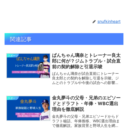
snufkinheart
関連記事
ぱんちゃん璃奈とトレーナー良太
スポーツ
郎に何が？ジムトラブル・試合直
前の契約解除と引退示唆
ぱんちゃん璃奈が試合直前にトレーナー
良太郎との契約を解除し引退を示唆。ジ
ムとのトラブルや今後の試合への影響を
徹底解説します。
金丸夢斗の父母・兄弟のエピソー
スポーツ
ドとドラフト・年俸・WBC選出
理由を徹底解説
金丸夢斗の父母・兄弟エピソードからド
ラフト秘話、年俸推移、WBC選出理由ま
で徹底解説。家族背景と野球人生を網