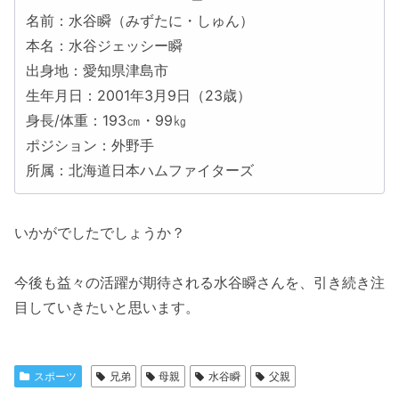
名前：水谷瞬（みずたに・しゅん）
本名：水谷ジェッシー瞬
出身地：愛知県津島市
生年月日：2001年3月9日（23歳）
身長/体重：193㎝・99㎏
ポジション：外野手
所属：北海道日本ハムファイターズ
いかがでしたでしょうか？
今後も益々の活躍が期待される水谷瞬さんを、引き続き注
目していきたいと思います。
スポーツ
兄弟
母親
水谷瞬
父親