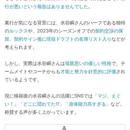
行が悪いという報告はありませんでした
。
素行が気になる背景には、水谷瞬さんのハーフである独特
の
ルックス
や、2023年のシーズンオフでの
契約交渉の保
留
、
契約サイン後に現役ドラフトの名簿リスト入り
などが
考えられます。
しかし、実際は水谷瞬さんは
母親思いの優しい性格
で、チ
ームメイトやコーチからも
才能と努力を好意的に評価
され
ているようです。
現に移籍後の水谷瞬さんの活躍にSNSでは
「マジ、えぐ
い！」「どこに隠れてた⁉」「身体能力高すぎる」
など、
称賛する声が多く上がっています。