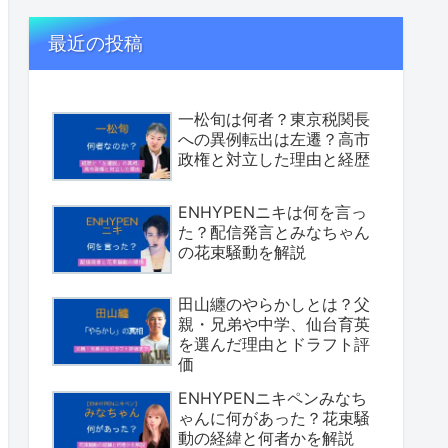
最近の投稿
一松旬は何者？東京税関長
への異例転出は左遷？高市
政権と対立した理由と経歴
ENHYPENニキは何を言っ
た？配信発言とみなちゃん
の花束騒動を解説
田山纏のやらかしとは？父
親・兄弟や中学、仙台育英
を選んだ理由とドラフト評
価
ENHYPENニキペンみなち
ゃんに何があった？花束騒
動の経緯と何者かを解説