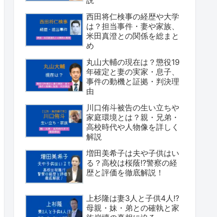
西田将仁検事の経歴や大学
は？担当事件・妻や家族、
米田真澄との関係を総まと
め
丸山大輔の現在は？懲役19
年確定と妻の実家・息子、
事件の動機と証拠・判決理
由
川口侑斗被告の生い立ちや
家庭環境とは？親・兄弟・
高校時代や人物像を詳しく
解説
増田美希子は夫や子供はい
る？高校は桜蔭!?警察の経
歴と評価を徹底解説！
上杉隆は妻3人と子供4人!?
母親・妹・弟との確執と家