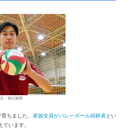
元：朝日新聞
で育ちました。
家族全員がバレーボール経験者
とい
えています。