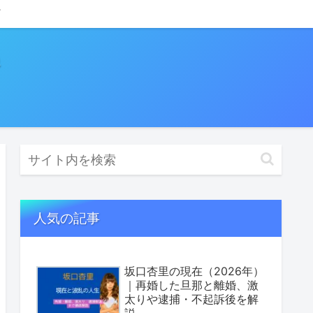
人気の記事
坂口杏里の現在（2026年）
｜再婚した旦那と離婚、激
太りや逮捕・不起訴後を解
説