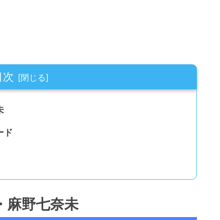
目次
未
ード
・麻野七奈未