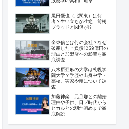
族崩壊の真相に迫る
尾田優也（北関東）は何
者？生い立ちが壮絶！前橋
ブラッドと関係が!?
全東信とは何の会社？なぜ
破産した？負債1259億円の
理由と加盟店への影響を徹
底調査
八木原亜麻の大学は札幌学
院大学？学歴や出身中学・
高校、実家や親について調
査
加藤神楽｜元旦那との離婚
理由や子供、日プ時代から
ヒカルとの馴れ初めまで徹
底解説