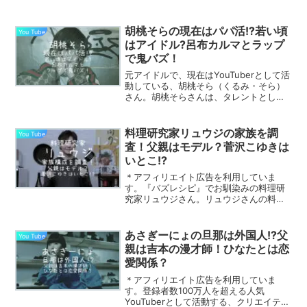
根健一さんとの関係、昔のeggモデル時
代まで公開情報をもとにわかりやすく解
説します。
胡桃そらの現在はパパ活!?若い頃
You Tube
はアイドル?呂布カルマとラップ
で鬼バズ！
元アイドルで、現在はYouTuberとして活
動している、胡桃そら（くるみ・そら）
さん。胡桃そらさんは、タレントとして
舞台や映像出演などで活動し、最近はMC
バトルで注目を集めています。そんな胡
桃そらさんは現在、「パパ活で月収100万
料理研究家リュウジの家族を調
You Tube
ある」と告...
査！父親はモデル？菅沢こゆきは
いとこ!?
＊アフィリエイト広告を利用していま
す。『バズレシピ』でお馴染みの料理研
究家リュウジさん。リュウジさんの料理
のコンセプトは「今日食べたいものを、
今日作る」で、彼のレシピは簡単で美味
しく爆速で作れるものが多く、多くのフ
あさぎーにょの旦那は外国人!?父
You Tube
ォロワーから支持を受けてい...
親は吉本の漫才師！ひなたとは恋
愛関係？
＊アフィリエイト広告を利用していま
す。登録者数100万人を超える人気
YouTuberとして活動する、クリエイティ