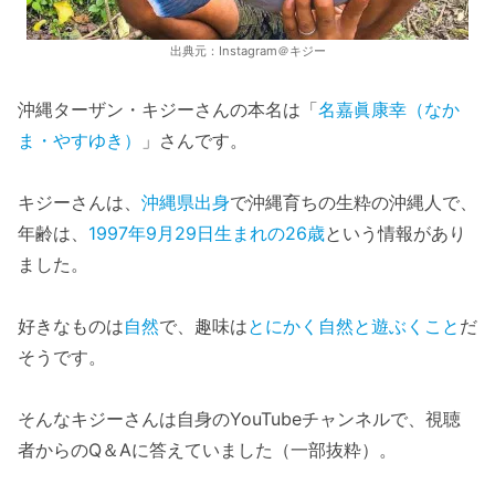
出典元：Instagram＠キジー
沖縄ターザン・キジーさんの本名は「
名嘉眞康幸（なか
ま・やすゆき）
」さんです。
キジーさんは、
沖縄県出身
で沖縄育ちの生粋の沖縄人で、
年齢は、
1997年9月29日生まれの26歳
という情報があり
ました。
好きなものは
自然
で、趣味は
とにかく自然と遊ぶくこと
だ
そうです。
そんなキジーさんは自身のYouTubeチャンネルで、視聴
者からのQ＆Aに答えていました（一部抜粋）。