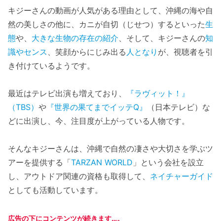
キジーさんの動画が人気がある理由として、沖縄の海や自
然の美しさの他に、カニが自切（じせつ）するといった
生
態
や、
大きな生物の存在の紹介
、そして、キジーさんの
知
識やセンス
、笑顔からにじみ出る
人となり
が、視聴者を引
き付けているようです。
最近はテレビ出演も増えており、
『ラヴィット！』
（TBS）
や
『世界の果てまでイッテQ』
（日本テレビ）な
どに出演し、今、注目度が上がっている人物です。
そんなキジーさんは、沖縄で自然の凄さや大切さを学ぶツ
アーを提供する「
TARZAN WORLD
」という会社を設立
し、アウトドア関連の資格も取得して、
ネイチャーガイド
としても活動しています。
広告の下にコンテンツが続きます…。