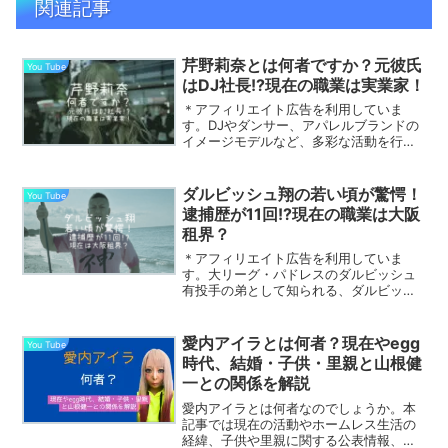
関連記事
芹野莉奈とは何者ですか？元彼氏
You Tube
はDJ社長!?現在の職業は実業家！
＊アフィリエイト広告を利用していま
す。DJやダンサー、アパレルブランドの
イメージモデルなど、多彩な活動を行っ
ている芹野莉奈（せりの・りな）さん。
芹野莉奈さんはかつて、開設から4ヶ月で
登録者数が10万人を超える人気YouTuber
ダルビッシュ翔の若い頃が驚愕！
You Tube
として、話題...
逮捕歴が11回!?現在の職業は大阪
租界？
＊アフィリエイト広告を利用していま
す。大リーグ・パドレスのダルビッシュ
有投手の弟として知られる、ダルビッシ
ュ翔さん。ダルビッシュ翔さんは、大阪
の西成でボランティアで「炊き出し」を
行っており、話題となっています。そん
愛内アイラとは何者？現在やegg
You Tube
なダルビッシュ翔さんの若い...
時代、結婚・子供・里親と山根健
一との関係を解説
愛内アイラとは何者なのでしょうか。本
記事では現在の活動やホームレス生活の
経緯、子供や里親に関する公表情報、山