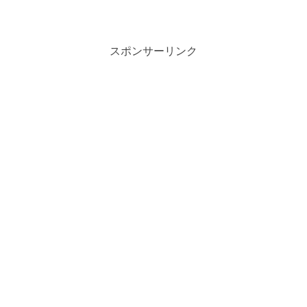
ブアーティストのあさぎーにょさん。あ
さぎーにょさんは2022年4月29日に結婚
しています。そんなあさぎーにょさんの
旦那さんは外国...
スポンサーリンク