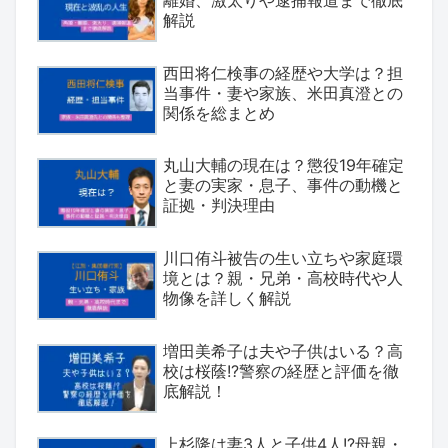
解説
西田将仁検事の経歴や大学は？担
当事件・妻や家族、米田真澄との
関係を総まとめ
丸山大輔の現在は？懲役19年確定
と妻の実家・息子、事件の動機と
証拠・判決理由
川口侑斗被告の生い立ちや家庭環
境とは？親・兄弟・高校時代や人
物像を詳しく解説
増田美希子は夫や子供はいる？高
校は桜蔭!?警察の経歴と評価を徹
底解説！
上杉隆は妻3人と子供4人!?母親・