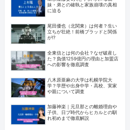
妹・弟との確執と家族崩壊の真相
に迫る
尾田優也（北関東）は何者？生い
立ちが壮絶！前橋ブラッドと関係
が!?
全東信とは何の会社？なぜ破産し
た？負債1259億円の理由と加盟店
への影響を徹底調査
八木原亜麻の大学は札幌学院大
学？学歴や出身中学・高校、実家
や親について調査
加藤神楽｜元旦那との離婚理由や
子供、日プ時代からヒカルとの馴
れ初めまで徹底解説