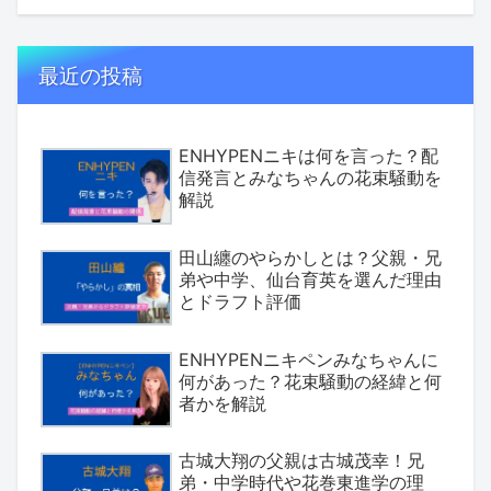
最近の投稿
ENHYPENニキは何を言った？配
信発言とみなちゃんの花束騒動を
解説
田山纏のやらかしとは？父親・兄
弟や中学、仙台育英を選んだ理由
とドラフト評価
ENHYPENニキペンみなちゃんに
何があった？花束騒動の経緯と何
者かを解説
古城大翔の父親は古城茂幸！兄
弟・中学時代や花巻東進学の理