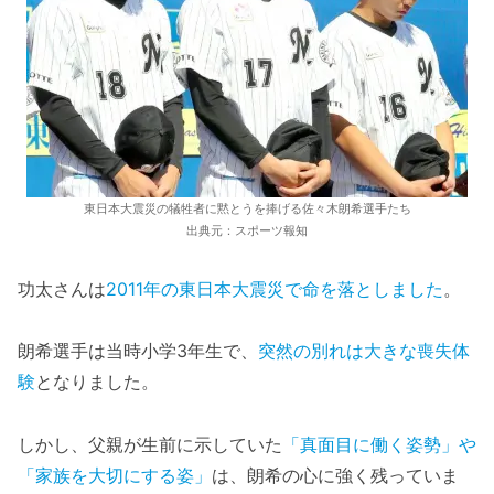
東日本大震災の犠牲者に黙とうを捧げる佐々木朗希選手たち
出典元：スポーツ報知
功太さんは
2011年の東日本大震災で命を落としました
。
朗希選手は当時小学3年生で、
突然の別れは大きな喪失体
験
となりました。
しかし、父親が生前に示していた
「真面目に働く姿勢」や
「家族を大切にする姿」
は、朗希の心に強く残っていま