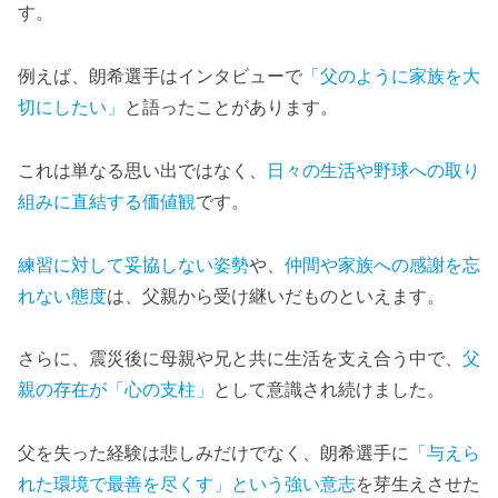
す。
例えば、朗希選手はインタビューで
「父のように家族を大
切にしたい」
と語ったことがあります。
これは単なる思い出ではなく、
日々の生活や野球への取り
組みに直結する価値観
です。
練習に対して妥協しない姿勢
や、
仲間や家族への感謝を忘
れない態度
は、父親から受け継いだものといえます。
さらに、震災後に母親や兄と共に生活を支え合う中で、
父
親の存在が「心の支柱」
として意識され続けました。
父を失った経験は悲しみだけでなく、朗希選手に
「与えら
れた環境で最善を尽くす」という強い意志
を芽生えさせた