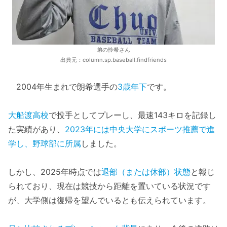
弟の怜希さん
出典元：column.sp.baseball.findfriends
2004年生まれで朗希選手の
3歳年下
です。
大船渡高校
で投手としてプレーし、最速143キロを記録し
た実績があり、
2023年には中央大学にスポーツ推薦で進
学し、野球部に所属
しました。
しかし、2025年時点では
退部（または休部）状態
と報じ
られており、現在は競技から距離を置いている状況です
が、大学側は復帰を望んでいるとも伝えられています。