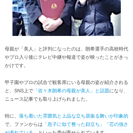
母親が「美人」と評判になったのは、朗希選手の高校時代
やプロ入り後にテレビ中継や報道で姿が映ったことがきっ
かけです。
甲子園やプロの試合で観客席にいる母親の姿が紹介される
と、SNS上で
「佐々木朗希の母親が美人」と話題
になり、
ニュース記事でも取り上げられました。
特に、
落ち着いた雰囲気と上品な立ち居振る舞いが印象的
で、ファンからは
「息子に似て整った顔立ち」「芯の強さ
が表れている」
といった声が寄せられています。