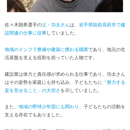
佐々木朗希選手の
父・功太さん
は、
岩手県陸前高田市で建
設関連の仕事に従事
していました。
地域のインフラ整備や建築に携わる職業
であり、地元の生
活基盤を支える役割を担っていた人物です。
建設業は体力と責任感が求められる仕事であり、功太さん
はその姿勢を家庭にも持ち込み、子どもたちに
「努力する
姿を見せること」の大切さ
を示していました。
また、
地域の野球少年団にも関わり
、子どもたちの活動を
支える存在でもありました。