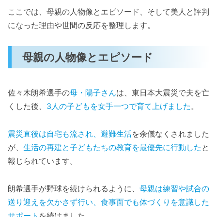
ここでは、母親の人物像とエピソード、そして美人と評判
になった理由や世間の反応を整理します。
母親の人物像とエピソード
佐々木朗希選手の
母・陽子さん
は、東日本大震災で夫を亡
くした後、
3人の子どもを女手一つで育て上げました
。
震災直後は自宅も流され、避難生活
を余儀なくされました
が、
生活の再建と子どもたちの教育を最優先に行動した
と
報じられています。
朗希選手が野球を続けられるように、
母親は練習や試合の
送り迎えを欠かさず行い、食事面でも体づくりを意識した
サポート
を続けました。