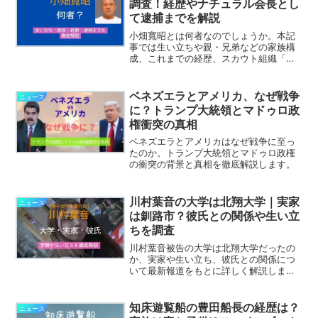
調査！経歴やナチュラル会長とし
て逮捕までを解説
小畑寬昭とは何者なのでしょうか。本記
事では生い立ちや親・兄弟などの家族構
成、これまでの経歴、スカウト組織「ナ
チュラル」の実態、逮捕までの経緯やプ
ロフィールを最新情報をもとにわかりや
すく解説します。
ベネズエラとアメリカ、なぜ戦争
ニュース
に？トランプ大統領とマドゥロ政
権衝突の真相
ベネズエラとアメリカはなぜ戦争に至っ
たのか。トランプ大統領とマドゥロ政権
の衝突の背景と真相を徹底解説します。
川村葉音の大学は北翔大学｜実家
ニュース
は釧路市？彼氏との関係や生い立
ちを調査
川村葉音被告の大学は北翔大学だったの
か、実家や生い立ち、彼氏との関係につ
いて最新報道をもとに詳しく解説しま
す。学生時代のエピソードや家族、事件
との関わりまでわかりやすくまとめまし
た。
知床遊覧船の豊田船長の経歴は？
ニュース