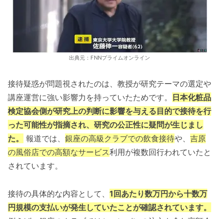
出典元：FNNプライムオンライン
接待疑惑が問題視されたのは、教授が研究テーマの選定や
講座運営に強い影響力を持っていたためです。
日本化粧品
検定協会側が研究上の判断に影響を与える目的で接待を行
った可能性が指摘され、研究の公正性に疑問が生じまし
た。
報道では、
銀座の高級クラブでの飲食接待
や、
吉原
の風俗店での高額なサービス
利用が複数回行われていたと
されています。
接待の具体的な内容として、
1回あたり数万円から十数万
円規模の支払いが発生していたことが確認されています。