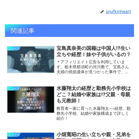
snufkinheart
関連記事
宝島真奈美の国籍は中国人!?生い
ニュース
立ちや経歴！妹や子供がいるの？
＊アフィリエイト広告を利用していま
す。栃木県那須町の河川敷で、宝島さん
夫婦の焼損遺体が見つかった事件で、殺
人容疑で逮捕された宝島真奈美容疑者。
宝島真奈美容疑者は両親が殺害された
後、捜査にも協力的で、まるで何事もな
水藤翔太の経歴と勤務先小学校は
ニュース
かったかのように笑顔で接客し...
どこ？結婚や家族は!?父親・母親
も元教師！
教育者一家に育った水藤翔太──経歴、勤
務先小学校、結婚や家族構成まで詳しく
紹介！
小畑寬昭の生い立ちや親・兄弟を
ニュース