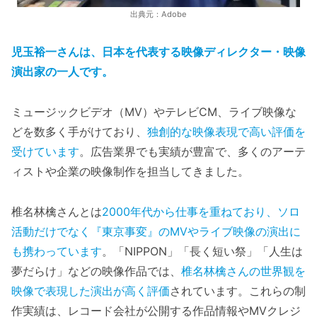
出典元：Adobe
児玉裕一さんは、日本を代表する映像ディレクター・映像
演出家の一人です。
ミュージックビデオ（MV）やテレビCM、ライブ映像な
どを数多く手がけており、
独創的な映像表現で高い評価を
受けています
。広告業界でも実績が豊富で、多くのアーテ
ィストや企業の映像制作を担当してきました。
椎名林檎さんとは
2000年代から仕事を重ねており、ソロ
活動だけでなく『東京事変』のMVやライブ映像の演出に
も携わっています
。「NIPPON」「長く短い祭」「人生は
夢だらけ」などの映像作品では、
椎名林檎さんの世界観を
映像で表現した演出が高く評価
されています。これらの制
作実績は、レコード会社が公開する作品情報やMVクレジ