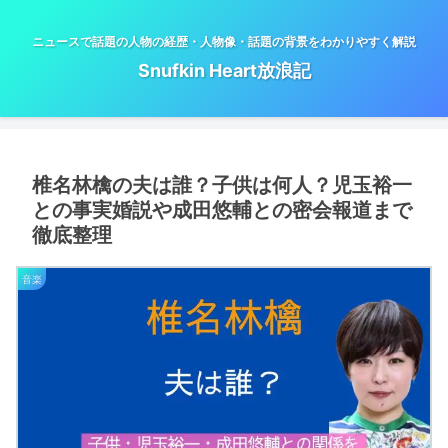
ニュースで話題の人物の経歴・人物像・話題の背景をわかりやすく解説
Snufkin Heart放浪記
椎名林檎の夫は誰？子供は何人？児玉裕一
との事実婚説や成田悠輔との密会報道まで
徹底整理
音楽