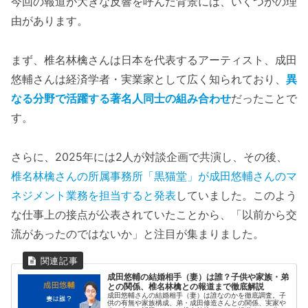
今回の報道が大きな反響を呼んだ背景には、いくつかの理
由があります。
まず、椎名林檎さんは日本を代表するアーティスト、成田
悠輔さんは経済学者・実業家として広く知られており、
異
なる分野で活躍する著名人同士の組み合わせ
だったことで
す。
さらに、2025年には2人が対談企画で共演し、その後、
椎名林檎さんの所属事務所「黒猫堂」が成田悠輔さんのマ
ネジメント業務を担当すると発表
していました。このよう
な仕事上の接点が公表されていたことから、「以前から交
流があったのではないか」と注目が集まりました。
成田悠輔の結婚相手（妻）は誰？子供や家族・弟
との関係、椎名林檎との報道まで徹底解説
成田悠輔さんの結婚相手（妻）は誰なのかを徹底調査。子
供の有無や家族構成、弟・成田修造さんとの関係、実家や