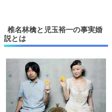
椎名林檎と児玉裕一の事実婚
説とは