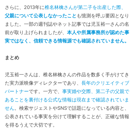
さらに、2013年に
椎名林檎さんが第二子を出産した際、
父親について公表しなかったこと
も憶測を呼ぶ要因となり
ました。一部の週刊誌やネット記事では児玉裕一さんの名
前が取り上げられましたが、
本人や所属事務所が認めた事
実ではなく、信頼できる情報源でも確認されていません。
まとめ
児玉裕一さんは、椎名林檎さんの作品を数多く手がけてき
た実力派映像ディレクターであり、
長年のクリエイティブ
パートナー
です。一方で、
事実婚や交際、第二子の父親で
あることを裏付ける公式な情報は現在まで確認されていま
せん
。検索サジェストやSNSで話題になっている内容と、
公表されている事実を分けて理解することが、正確な情報
を得るうえで大切です。