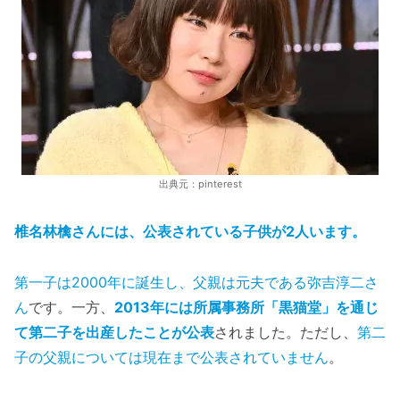
出典元：pinterest
椎名林檎さんには、公表されている子供が2人います。
第一子は2000年に誕生し、父親は元夫である弥吉淳二さ
ん
です。一方、
2013年には所属事務所「黒猫堂」を通じ
て第二子を出産したことが公表
されました。ただし、
第二
子の父親については現在まで公表されていません
。