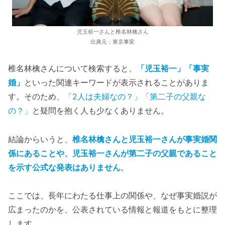
児玉裕一さんと椎名林檎さん
出典元：東京事変
椎名林檎さんについて検索すると、
「児玉裕一」「事実
婚」
といった関連キーワードが表示されることがありま
す。そのため、
「2人は夫婦なの？」「第二子の父親な
の？」
と疑問を抱く人も少なくありません。
結論からいうと、
椎名林檎さんと児玉裕一さんが事実婚関
係にあることや、児玉裕一さんが第二子の父親であること
を示す公式な発表はありません
。
ここでは、長年にわたる仕事上の関係や、なぜ事実婚説が
広まったのかを、公表されている情報と報道をもとに整理
します。