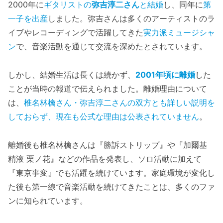
2000年に
ギタリストの
弥吉淳二さん
と結婚
し、同年に
第
一子を出産
しました。弥吉さんは多くのアーティストのラ
イブやレコーディングで活躍してきた
実力派ミュージシャ
ン
で、音楽活動を通じて交流を深めたとされています。
しかし、結婚生活は長くは続かず、
2001年頃に離婚
した
ことが当時の報道で伝えられました。離婚理由について
は、
椎名林檎さん・弥吉淳二さんの双方とも詳しい説明を
しておらず、現在も公式な理由は公表されていません
。
離婚後も椎名林檎さんは『勝訴ストリップ』や『加爾基
精液 栗ノ花』などの作品を発表し、ソロ活動に加えて
『東京事変』でも活躍を続けています。家庭環境が変化し
た後も第一線で音楽活動を続けてきたことは、多くのファ
ンに知られています。