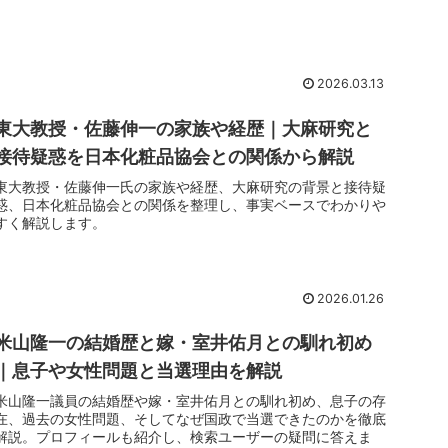
2026.03.13
東大教授・佐藤伸一の家族や経歴｜大麻研究と
接待疑惑を日本化粧品協会との関係から解説
東大教授・佐藤伸一氏の家族や経歴、大麻研究の背景と接待疑
惑、日本化粧品協会との関係を整理し、事実ベースでわかりや
すく解説します。
2026.01.26
米山隆一の結婚歴と嫁・室井佑月との馴れ初め
｜息子や女性問題と当選理由を解説
米山隆一議員の結婚歴や嫁・室井佑月との馴れ初め、息子の存
在、過去の女性問題、そしてなぜ国政で当選できたのかを徹底
解説。プロフィールも紹介し、検索ユーザーの疑問に答えま