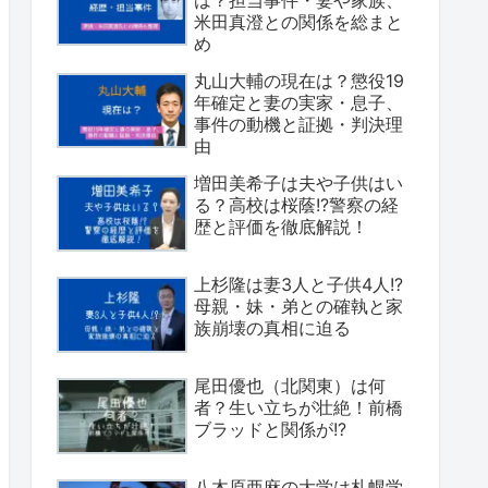
米田真澄との関係を総まと
め
丸山大輔の現在は？懲役19
年確定と妻の実家・息子、
事件の動機と証拠・判決理
由
増田美希子は夫や子供はい
る？高校は桜蔭!?警察の経
歴と評価を徹底解説！
上杉隆は妻3人と子供4人!?
母親・妹・弟との確執と家
族崩壊の真相に迫る
尾田優也（北関東）は何
者？生い立ちが壮絶！前橋
ブラッドと関係が!?
八木原亜麻の大学は札幌学