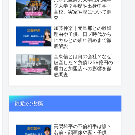
院大学？学歴や出身中学・
高校、実家や親について調
査
加藤神楽｜元旦那との離婚
理由や子供、日プ時代から
ヒカルとの馴れ初めまで徹
底解説
全東信とは何の会社？なぜ
破産した？負債1259億円の
理由と加盟店への影響を徹
底調査
最近の投稿
高梨雄平の不倫相手は誰？
名前・顔画像や妻・子供、