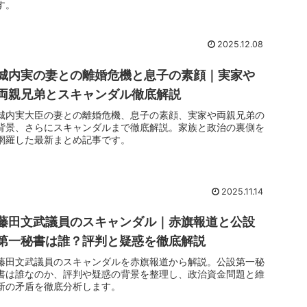
す。
2025.12.08
城内実の妻との離婚危機と息子の素顔｜実家や
両親兄弟とスキャンダル徹底解説
城内実大臣の妻との離婚危機、息子の素顔、実家や両親兄弟の
背景、さらにスキャンダルまで徹底解説。家族と政治の裏側を
網羅した最新まとめ記事です。
2025.11.14
藤田文武議員のスキャンダル｜赤旗報道と公設
第一秘書は誰？評判と疑惑を徹底解説
藤田文武議員のスキャンダルを赤旗報道から解説。公設第一秘
書は誰なのか、評判や疑惑の背景を整理し、政治資金問題と維
新の矛盾を徹底分析します。