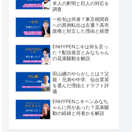
本人の釈明と巨人の対応を
調査
一松旬は何者？東京税関長
への異例転出は左遷？高市
政権と対立した理由と経歴
ENHYPENニキは何を言っ
た？配信発言とみなちゃん
の花束騒動を解説
田山纏のやらかしとは？父
親・兄弟や中学、仙台育英
を選んだ理由とドラフト評
価
ENHYPENニキペンみなち
ゃんに何があった？花束騒
動の経緯と何者かを解説