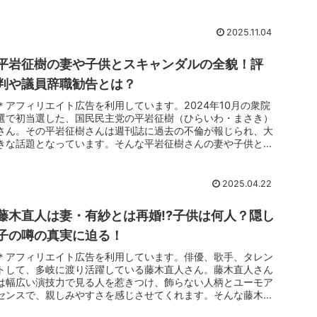
2025.11.04
平岩征樹の妻や子供とスキャンダルの全貌！評
判や議員辞職勧告とは？
＊アフィリエイト広告を利用しています。2024年10月の衆院
選で初当選した、国民民主党の平岩征樹（ひらいわ・まさき）
さん。その平岩征樹さんは週刊誌に過去の不倫が報じられ、大
きな話題となっています。そんな平岩征樹さんの妻や子供とス
キャンダルの...
2025.04.22
藤木直人は妻・有紗とは再婚!?子供は何人？隠し
子の噂の真実に迫る！
＊アフィリエイト広告を利用しています。俳優、歌手、タレン
トして、多岐に渡り活躍している藤木直人さん。藤木直人さん
は幅広い演技力で見る人を惹きつけ、飾らない人柄とユーモア
センスで、親しみやすさを感じさせてくれます。そんな藤木直
人さんの妻や子供...