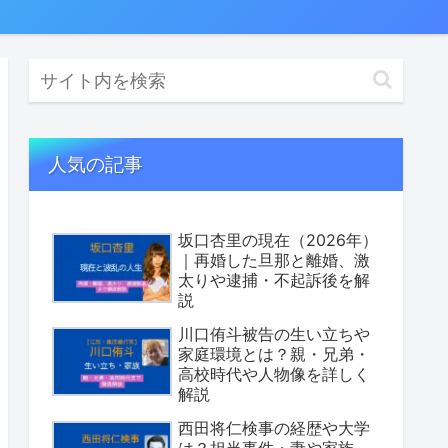
人気の記事
坂口杏里の現在（2026年）
｜再婚した旦那と離婚、激
太りや逮捕・不起訴後を解
説
川口侑斗被告の生い立ちや
家庭環境とは？親・兄弟・
高校時代や人物像を詳しく
解説
西田将仁検事の経歴や大学
は？担当事件・妻や家族、