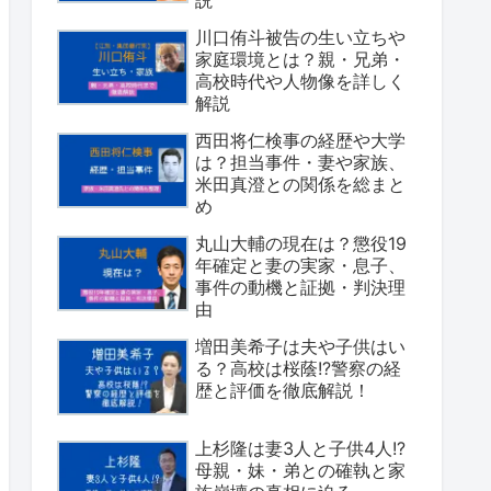
川口侑斗被告の生い立ちや
家庭環境とは？親・兄弟・
高校時代や人物像を詳しく
解説
西田将仁検事の経歴や大学
は？担当事件・妻や家族、
米田真澄との関係を総まと
め
丸山大輔の現在は？懲役19
年確定と妻の実家・息子、
事件の動機と証拠・判決理
由
増田美希子は夫や子供はい
る？高校は桜蔭!?警察の経
歴と評価を徹底解説！
上杉隆は妻3人と子供4人!?
母親・妹・弟との確執と家