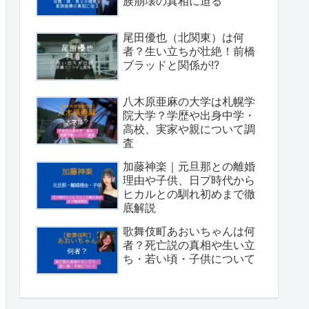
族崩壊の真相に迫る
尾田優也（北関東）は何
者？生い立ちが壮絶！前橋
ブラッドと関係が!?
八木原亜麻の大学は札幌学
院大学？学歴や出身中学・
高校、実家や親について調
査
加藤神楽｜元旦那との離婚
理由や子供、日プ時代から
ヒカルとの馴れ初めまで徹
底解説
歌舞伎町あおいちゃんは何
者？死亡説の真相や生い立
ち・若い頃・子供について