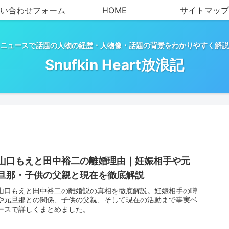
い合わせフォーム
HOME
サイトマップ
ニュースで話題の人物の経歴・人物像・話題の背景をわかりやすく解説
Snufkin Heart放浪記
山口もえと田中裕二の離婚理由｜妊娠相手や元
旦那・子供の父親と現在を徹底解説
山口もえと田中裕二の離婚説の真相を徹底解説。妊娠相手の噂
や元旦那との関係、子供の父親、そして現在の活動まで事実ベ
ースで詳しくまとめました。