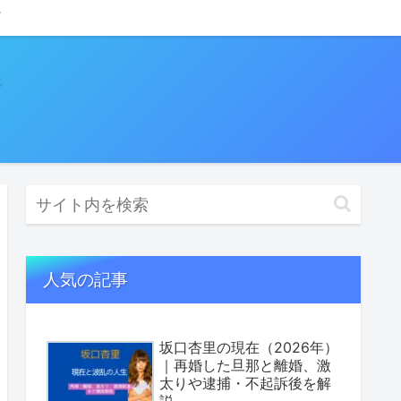
人気の記事
坂口杏里の現在（2026年）
｜再婚した旦那と離婚、激
太りや逮捕・不起訴後を解
説