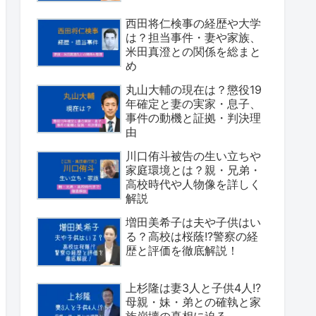
西田将仁検事の経歴や大学
は？担当事件・妻や家族、
米田真澄との関係を総まと
め
丸山大輔の現在は？懲役19
年確定と妻の実家・息子、
事件の動機と証拠・判決理
由
川口侑斗被告の生い立ちや
家庭環境とは？親・兄弟・
高校時代や人物像を詳しく
解説
増田美希子は夫や子供はい
る？高校は桜蔭!?警察の経
歴と評価を徹底解説！
上杉隆は妻3人と子供4人!?
母親・妹・弟との確執と家