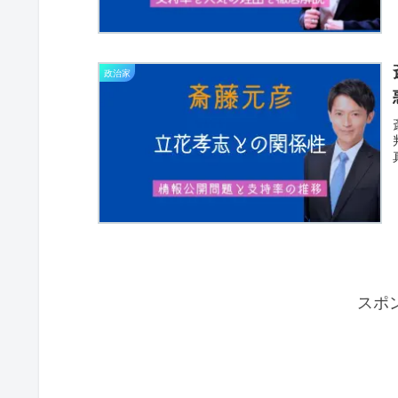
政治家
スポ