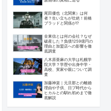
族崩壊の真相に迫る
尾田優也（北関東）は何
者？生い立ちが壮絶！前橋
ブラッドと関係が!?
全東信とは何の会社？なぜ
破産した？負債1259億円の
理由と加盟店への影響を徹
底調査
八木原亜麻の大学は札幌学
院大学？学歴や出身中学・
高校、実家や親について調
査
加藤神楽｜元旦那との離婚
理由や子供、日プ時代から
ヒカルとの馴れ初めまで徹
底解説