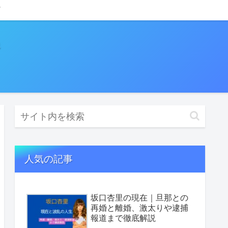
人気の記事
坂口杏里の現在｜旦那との
再婚と離婚、激太りや逮捕
報道まで徹底解説