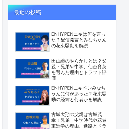
最近の投稿
ENHYPENニキは何を言っ
た？配信発言とみなちゃん
の花束騒動を解説
田山纏のやらかしとは？父
親・兄弟や中学、仙台育英
を選んだ理由とドラフト評
価
ENHYPENニキペンみなち
ゃんに何があった？花束騒
動の経緯と何者かを解説
古城大翔の父親は古城茂
幸！兄弟・中学時代や花巻
東進学の理由、進路とドラ