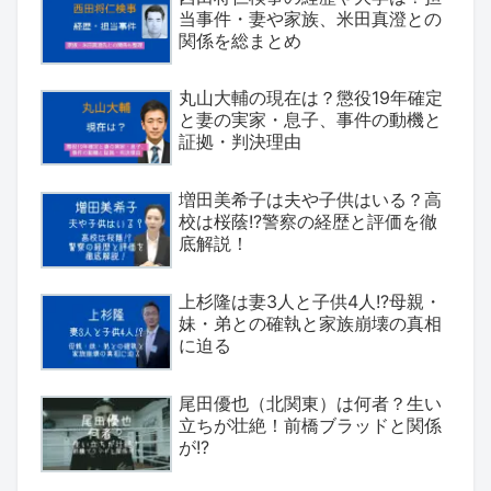
当事件・妻や家族、米田真澄との
関係を総まとめ
丸山大輔の現在は？懲役19年確定
と妻の実家・息子、事件の動機と
証拠・判決理由
増田美希子は夫や子供はいる？高
校は桜蔭!?警察の経歴と評価を徹
底解説！
上杉隆は妻3人と子供4人!?母親・
妹・弟との確執と家族崩壊の真相
に迫る
尾田優也（北関東）は何者？生い
立ちが壮絶！前橋ブラッドと関係
が!?