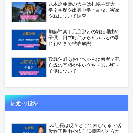
八木原亜麻の大学は札幌学院大
学？学歴や出身中学・高校、実家
や親について調査
加藤神楽｜元旦那との離婚理由や
子供、日プ時代からヒカルとの馴
れ初めまで徹底解説
歌舞伎町あおいちゃんは何者？死
亡説の真相や生い立ち・若い頃・
子供について
最近の投稿
DJ社長は現在どこで何してる？活
動終了理由や借金10億円がどうな