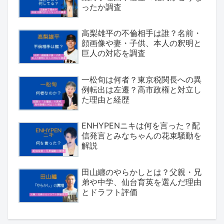
ったか調査
高梨雄平の不倫相手は誰？名前・
顔画像や妻・子供、本人の釈明と
巨人の対応を調査
一松旬は何者？東京税関長への異
例転出は左遷？高市政権と対立し
た理由と経歴
ENHYPENニキは何を言った？配
信発言とみなちゃんの花束騒動を
解説
田山纏のやらかしとは？父親・兄
弟や中学、仙台育英を選んだ理由
とドラフト評価