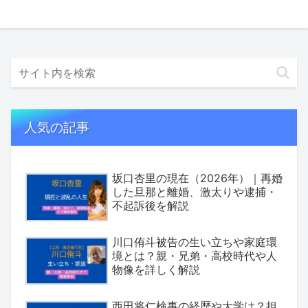
人気の記事
坂口杏里の現在（2026年）｜再婚
した旦那と離婚、激太りや逮捕・
不起訴後を解説
川口侑斗被告の生い立ちや家庭環
境とは？親・兄弟・高校時代や人
物像を詳しく解説
西田将仁検事の経歴や大学は？担