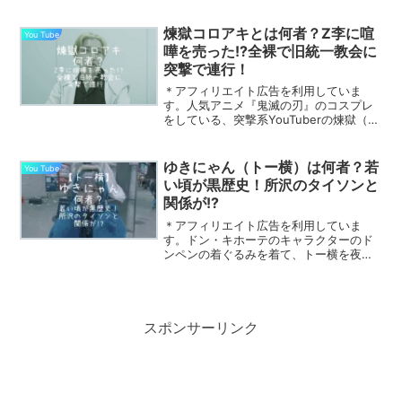
は結婚相手について「一般人のおなべで
す！」とし、元女性の格闘家であること
を明かしています。そんな坂口杏里さん
煉獄コロアキとは何者？Z李に喧
You Tube
の元旦那さん男性は...
嘩を売った!?全裸で旧統一教会に
突撃で連行！
＊アフィリエイト広告を利用していま
す。人気アニメ『鬼滅の刃』のコスプレ
をしている、突撃系YouTuberの煉獄（れ
んごく）コロアキさん。煉獄コロアキさ
んは色々と騒動を起こし、一部SNS界隈
で話題となっている人物です。そんな煉
ゆきにゃん（トー横）は何者？若
You Tube
獄コロアキさんと...
い頃が黒歴史！所沢のタイソンと
関係が!?
＊アフィリエイト広告を利用していま
す。ドン・キホーテのキャラクターのド
ンペンの着ぐるみを着て、トー横を夜な
夜な練り歩くゆきにゃんさん。そのゆき
にゃんさんの個性的なエンターテインメ
ント性は、多くの人々から支持されてい
ます。そんなトー横のゆきに...
スポンサーリンク