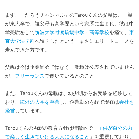
まず、「たろうチャンネル」のTarouくんの父親は、両親
が東大卒で、祖父母も高学歴という家系に生まれ、彼は中
学受験をして
筑波大学付属駒場中学・高等学校
を経て、
東
京大学法学部
へ進学したという、まさにエリートコースを
歩んできた方です。
父親は今は企業勤めではなく、業種は公表されていません
が、
フリーランス
で働いているとのこと。
また、Tarouくんの母親は、幼少期からお受験を経験して
おり、
海外の大学を卒業
し、企業勤めを経て現在は
会社を
経営
しています。
Tarouくんの両親の教育方針は特徴的で「
子供が自分の力
で楽しく生きていける大人になること
」を重視しており、