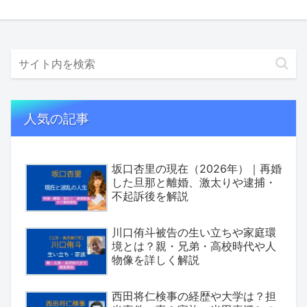
人気の記事
坂口杏里の現在（2026年）｜再婚
した旦那と離婚、激太りや逮捕・
不起訴後を解説
川口侑斗被告の生い立ちや家庭環
境とは？親・兄弟・高校時代や人
物像を詳しく解説
西田将仁検事の経歴や大学は？担