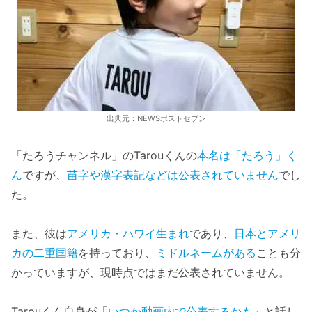
出典元：NEWSポストセブン
「たろうチャンネル」のTarouくんの
本名は「たろう」く
ん
ですが、
苗字や漢字表記などは公表されていません
でし
た。
また、彼は
アメリカ・ハワイ生まれ
であり、
日本とアメリ
カの二重国籍
を
持っており、
ミドルネームがある
ことも分
かっていますが、現時点ではまだ公表されていません。
Tarouくん自身が「
いつか動画内で公表するかも
」と話し