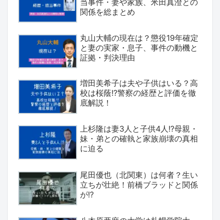
当事件・妻や家族、米田真澄との
関係を総まとめ
丸山大輔の現在は？懲役19年確定
と妻の実家・息子、事件の動機と
証拠・判決理由
増田美希子は夫や子供はいる？高
校は桜蔭!?警察の経歴と評価を徹
底解説！
上杉隆は妻3人と子供4人!?母親・
妹・弟との確執と家族崩壊の真相
に迫る
尾田優也（北関東）は何者？生い
立ちが壮絶！前橋ブラッドと関係
が!?