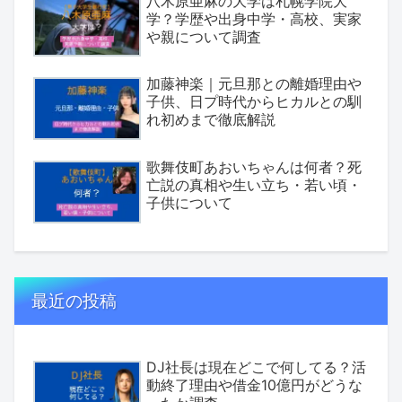
八木原亜麻の大学は札幌学院大
学？学歴や出身中学・高校、実家
や親について調査
加藤神楽｜元旦那との離婚理由や
子供、日プ時代からヒカルとの馴
れ初めまで徹底解説
歌舞伎町あおいちゃんは何者？死
亡説の真相や生い立ち・若い頃・
子供について
最近の投稿
DJ社長は現在どこで何してる？活
動終了理由や借金10億円がどうな