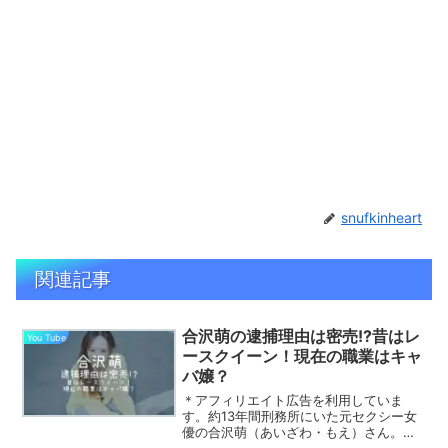
snufkinheart
関連記事
合沢萌の逮捕理由は密売!?昔はレ
You Tube
ースクイーン！現在の職業はキャ
バ嬢？
＊アフィリエイト広告を利用していま
す。約13年間刑務所にいた元セクシー女
優の合沢萌（あいざわ・もえ）さん。そ