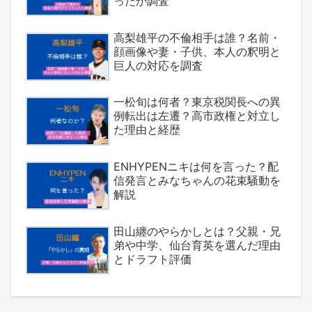
ったか調査
高梨雄平の不倫相手は誰？名前・
顔画像や妻・子供、本人の釈明と
巨人の対応を調査
一松旬は何者？東京税関長への異
例転出は左遷？高市政権と対立し
た理由と経歴
ENHYPENニキは何を言った？配
信発言とみなちゃんの花束騒動を
解説
田山纏のやらかしとは？父親・兄
弟や中学、仙台育英を選んだ理由
とドラフト評価