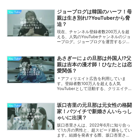
の合沢萌さんは2023年10月13日に出所
し、以来、多くのYouTubeチャンネルで
取り上げられ、話題となっています。そ
ジョーブログは韓国のハーフ！母
You Tube
んな合沢萌さ...
親は生き別れ!?YouTuberから脅
迫？
現在、チャンネル登録者数200万人を超
える、人気のYouTubeチャンネルのジョ
ーブログ。ジョーブログを運営するジョ
ーさんは、動画内で自身のルーツを告白
し、話題となりました。そんなジョーブ
ログのジョーさんは韓国のハーフだそう
あさぎーにょの旦那は外国人!?父
You Tube
ですね。そこで今...
親は吉本の漫才師！ひなたとは恋
愛関係？
＊アフィリエイト広告を利用していま
す。登録者数100万人を超える人気
YouTuberとして活動する、クリエイティ
ブアーティストのあさぎーにょさん。あ
さぎーにょさんは2022年4月29日に結婚
しています。そんなあさぎーにょさんの
坂口杏里の元旦那は元女性の格闘
You Tube
旦那さんは外国...
家！バツイチで新婚さんいらっし
ゃいに出演？
坂口杏里さんは、2022年6月に知り合っ
て1カ月の男性と、超スピード婚をしてい
ます。結婚を発表する際、坂口杏里さん