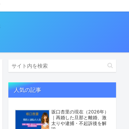
人気の記事
坂口杏里の現在（2026年）
｜再婚した旦那と離婚、激
太りや逮捕・不起訴後を解
説