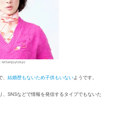
t’senjoytokyo
で、
結婚歴もないため子供もいない
ようです。
り、SNSなどで情報を発信するタイプでもないた