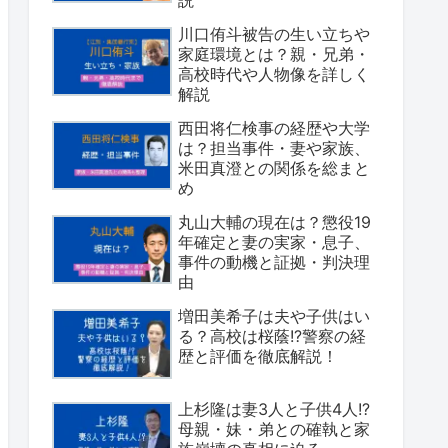
川口侑斗被告の生い立ちや
家庭環境とは？親・兄弟・
高校時代や人物像を詳しく
解説
西田将仁検事の経歴や大学
は？担当事件・妻や家族、
米田真澄との関係を総まと
め
丸山大輔の現在は？懲役19
年確定と妻の実家・息子、
事件の動機と証拠・判決理
由
増田美希子は夫や子供はい
る？高校は桜蔭!?警察の経
歴と評価を徹底解説！
上杉隆は妻3人と子供4人!?
母親・妹・弟との確執と家