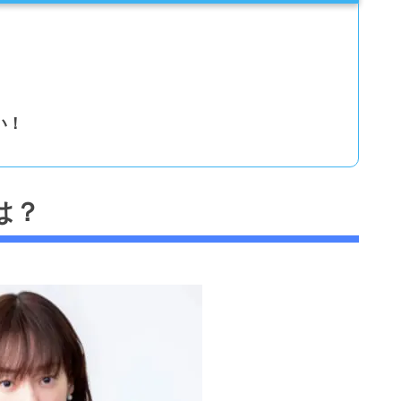
い！
は？