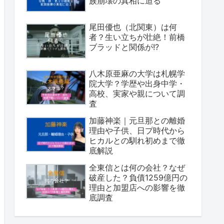
族崩壊の真相に迫る
尾田優也（北関東）は何
者？生い立ちが壮絶！前橋
ブラッドと関係が!?
八木原亜麻の大学は札幌学
院大学？学歴や出身中学・
高校、実家や親について調
査
加藤神楽｜元旦那との離婚
理由や子供、日プ時代から
ヒカルとの馴れ初めまで徹
底解説
全東信とは何の会社？なぜ
破産した？負債1259億円の
理由と加盟店への影響を徹
底調査