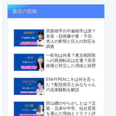
最近の投稿
高梨雄平の不倫相手は誰？
名前・顔画像や妻・子供、
本人の釈明と巨人の対応を
調査
一松旬は何者？東京税関長
への異例転出は左遷？高市
政権と対立した理由と経歴
ENHYPENニキは何を言っ
た？配信発言とみなちゃん
の花束騒動を解説
田山纏のやらかしとは？父
親・兄弟や中学、仙台育英
を選んだ理由とドラフト評