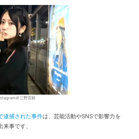
stagram＠三野宮鈴
で逮捕された事件
は、芸能活動やSNSで影響力を
出来事です。