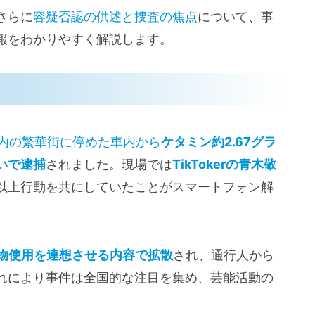
さらに
容疑否認の供述と捜査の焦点
について、事
報をわかりやすく解説します。
内の繁華街に停めた車内から
ケタミン約2.67グラ
いで逮捕
されました。現場では
TikTokerの青木敬
以上行動を共にしていたことがスマートフォン解
薬物使用を連想させる内容で拡散
され、通行人から
れにより事件は全国的な注目を集め、芸能活動の