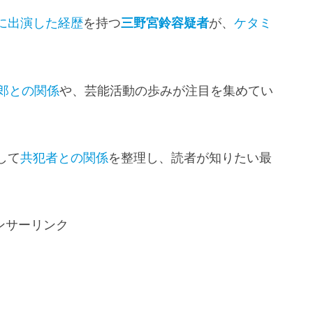
に出演した経歴
を持つ
三野宮鈴容疑者
が、
ケタミ
郎との関係
や、芸能活動の歩みが注目を集めてい
して
共犯者との関係
を整理し、読者が知りたい最
ンサーリンク