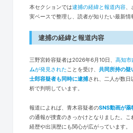
本セクションでは
逮捕の経緯と報道内容
、
実ベースで整理し、読者が知りたい最新情
逮捕の経緯と報道内容
三野宮鈴容疑者は2026年6月10日、
高知市
ム
が発見された
ことを受け、
共同所持の疑
士郎容疑者も同時に逮捕
され、二人が数日
析で判明しています。
報道によれば、青木容疑者の
SNS動画が
の通報が捜査のきっかけとなりました。こ
経歴や出演歴にも関心が広がっています。