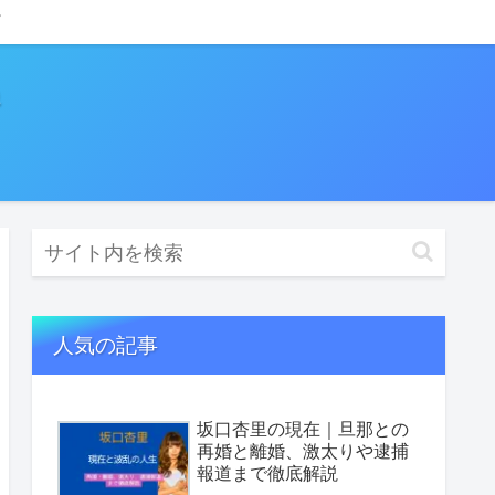
人気の記事
坂口杏里の現在｜旦那との
再婚と離婚、激太りや逮捕
報道まで徹底解説