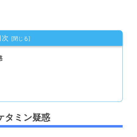
目次
惑
ケタミン疑惑