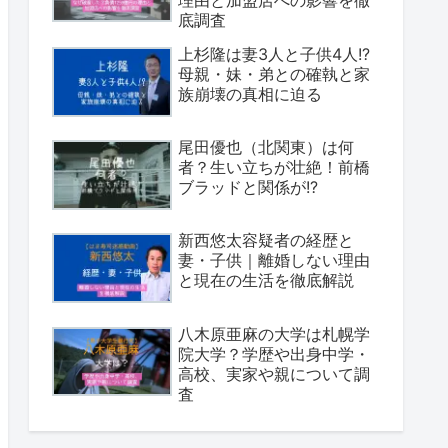
理由と加盟店への影響を徹
底調査
上杉隆は妻3人と子供4人!?
母親・妹・弟との確執と家
族崩壊の真相に迫る
尾田優也（北関東）は何
者？生い立ちが壮絶！前橋
ブラッドと関係が!?
新西悠太容疑者の経歴と
妻・子供｜離婚しない理由
と現在の生活を徹底解説
八木原亜麻の大学は札幌学
院大学？学歴や出身中学・
高校、実家や親について調
査