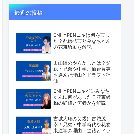
最近の投稿
ENHYPENニキは何を言っ
た？配信発言とみなちゃん
の花束騒動を解説
田山纏のやらかしとは？父
親・兄弟や中学、仙台育英
を選んだ理由とドラフト評
価
ENHYPENニキペンみなち
ゃんに何があった？花束騒
動の経緯と何者かを解説
古城大翔の父親は古城茂
幸！兄弟・中学時代や花巻
東進学の理由、進路とドラ