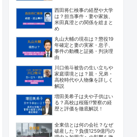
西田将仁検事の経歴や大学
は？担当事件・妻や家族、
米田真澄との関係を総まと
め
丸山大輔の現在は？懲役19
年確定と妻の実家・息子、
事件の動機と証拠・判決理
由
川口侑斗被告の生い立ちや
家庭環境とは？親・兄弟・
高校時代や人物像を詳しく
解説
増田美希子は夫や子供はい
る？高校は桜蔭!?警察の経
歴と評価を徹底解説！
全東信とは何の会社？なぜ
破産した？負債1259億円の