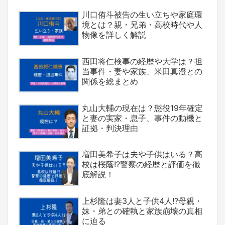
川口侑斗被告の生い立ちや家庭環
境とは？親・兄弟・高校時代や人
物像を詳しく解説
西田将仁検事の経歴や大学は？担
当事件・妻や家族、米田真澄との
関係を総まとめ
丸山大輔の現在は？懲役19年確定
と妻の実家・息子、事件の動機と
証拠・判決理由
増田美希子は夫や子供はいる？高
校は桜蔭!?警察の経歴と評価を徹
底解説！
上杉隆は妻3人と子供4人!?母親・
妹・弟との確執と家族崩壊の真相
に迫る