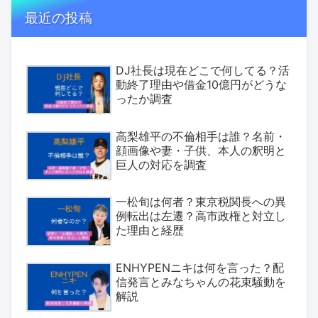
最近の投稿
DJ社長は現在どこで何してる？活
動終了理由や借金10億円がどうな
ったか調査
高梨雄平の不倫相手は誰？名前・
顔画像や妻・子供、本人の釈明と
巨人の対応を調査
一松旬は何者？東京税関長への異
例転出は左遷？高市政権と対立し
た理由と経歴
ENHYPENニキは何を言った？配
信発言とみなちゃんの花束騒動を
解説