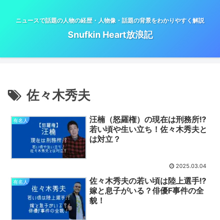
ニュースで話題の人物の経歴・人物像・話題の背景をわかりやすく解説
Snufkin Heart放浪記
佐々木秀夫
汪楠（怒羅権）の現在は刑務所!?
有名人
若い頃や生い立ち！佐々木秀夫と
は対立？
2025.03.04
佐々木秀夫の若い頃は陸上選手!?
有名人
嫁と息子がいる？俳優F事件の全
貌！