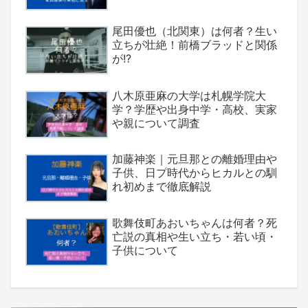
尾田優也（北関東）は何者？生い
立ちが壮絶！前橋ブラッドと関係
が!?
八木原亜麻の大学は札幌学院大
学？学歴や出身中学・高校、実家
や親について調査
加藤神楽｜元旦那との離婚理由や
子供、日プ時代からヒカルとの馴
れ初めまで徹底解説
歌舞伎町あおいちゃんは何者？死
亡説の真相や生い立ち・若い頃・
子供について