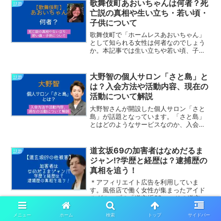
になってきています。そんな渡邉優樹容
歌舞伎町あおいちゃんは何者？死
話題
疑者はどんな生い立ちなの...
亡説の真相や生い立ち・若い頃・
子供について
歌舞伎町で「ホームレスあおいちゃん」
として知られる女性は何者なのでしょう
か。本記事では生い立ちや若い頃、子供
の存在、現在までの経歴を整理するとと
もに、ネットで広がる死亡説の真相につ
いて最新情報をもとに解説します。
大野智の個人サロン「さと島」と
話題
は？入会方法や活動内容、現在の
活動について解説
大野智さんが開設した個人サロン「さと
島」が話題となっています。「さと島」
とはどのようなサービスなのか、入会方
法や活動内容、現在の活動状況につい
て、公表されている最新情報をもとにわ
かりやすく解説します。
道玄坂69の加害者はなめだるま
話題
ジャン!?学歴と経歴は？逮捕歴の
真相を追う！
＊アフィリエイト広告を利用していま
す。風俗店で働く女性が集まったアイド
ルグループの「道玄坂69」。その道玄坂
69のメンバーが、薬物使用による性被害
を告発し、世間の注目を集めています。
メニュー
ホーム
検索
トップ
サイドバー