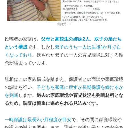
出典元：X
投稿者の家庭は、
父母と高校生の姉妹2人、双子の弟たち
という構成
です。しかし
双子のうち一人は生後1か月で亡
くなっており
、残された双子の一人の育児環境に対する懸
念が強まっています。
児相はこの家族構成を踏まえ、保護者との面談や家庭環境
の調査を行い、
子どもを家庭に戻すか長期保護を続けるか
を判断
します。
過去の家庭環境や育児状況も判断材料とな
るため、調査は慎重に進められる見込みです。
一時保護は最長2か月程度が目安
で、その間に家庭環境や
保護者の対応を調査します。迅速な保護は子どもの安全を