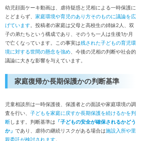
幼児顔面ケーキ動画は、虐待疑惑と児相による一時保護に
とどまらず、
家庭環境や育児のあり方そのものに議論を広
げています
。投稿者の家庭は父母と高校生の姉妹2人、双
子の弟たちという構成であり、そのうち一人は生後1か月
で亡くなっています。この事実は
残された子どもの育児環
境に対する世間の懸念を強め
、今後の児相の判断や社会的
議論に大きな影響を与えています。
家庭復帰か長期保護かの判断基準
児童相談所は一時保護後、保護者との面談や家庭環境の調
査を行い、
子どもを家庭に戻すか長期保護を続けるかを判
断
します。判断基準は
「子どもの安全が確保されるかどう
か」
であり、虐待の継続リスクがある場合は
施設入所や里
親委託が検討されます
。