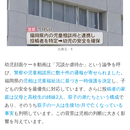
出典元：X
幼児顔面ケーキ動画は「冗談か虐待か」という論争を呼
び、
警察や児童相談所に数十件の通報が寄せられました
。
福岡県の
児相は児童福祉法に基づき一時保護を決定
し、子
どもの安全を最優先に対応しています。さらに投
稿者の家
庭は父母と高校生の姉妹2人、双子の弟たちという構成
で
あり、そのうち
双子の一人は生後1か月で亡くなっている
事実
も判明しています。この背景は児相の判断に大きく影
響を与えています。