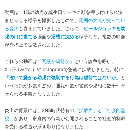
動画は、1歳の幼児が誕生日ケーキに顔を押し付けられ泣
きじゃくる様子を撮影したもので、
周囲の大人が笑ってい
る音声
も含まれていました。さらに、
ビールジョッキを幼
児の口に当てる
場面や
浴槽に沈める
様子など、複数の映像
がSNS上で拡散されました。
これらの動画は
「冗談か虐待か」
という論争を呼び、
X（旧Twitter）やInstagramで急速に拡散しました。特に
「泣いて嫌がる幼児に強制する行為は虐待ではないか」
と
いう批判が多数を占め、通報件数が警察や児相に数十件寄
せられる事態となりました。
炎上の背景には、SNS時代特有の
「拡散力」と「社会的監
視」
があり、家庭内の行為が公開されることで社会的制裁
を受ける構造が浮き彫りになりました。