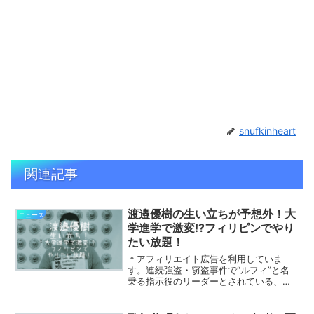
snufkinheart
関連記事
渡邉優樹の生い立ちが予想外！大
ニュース
学進学で激変!?フィリピンでやり
たい放題！
＊アフィリエイト広告を利用していま
す。連続強盗・窃盗事件で“ルフィ”と名
乗る指示役のリーダーとされている、渡
邉優樹（わたなべ・ゆうき）容疑者。渡
邉優樹容疑者の素性が少しずつ、明らか