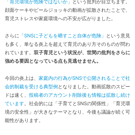
「育児環境が危険ではないか」
という批判が目立ちます。
顔面ケーキやビールジョッキの動画が拡散されたことで、
育児ストレスや家庭環境への不安が広がりました。
さらに
「SNSに子どもを晒すこと自体が危険」
という意見
も多く、単なる炎上を超えて育児のあり方そのものが問わ
れています。
双子育児という状況が、世間の批判をさらに
強める要因となっている点も見逃せません。
今回の炎上は、
家庭内の行為がSNSで公開されることで社
会的制裁を受ける典型例
となりました。動画拡散のスピー
ドは速く、
投稿者のアカウント削除後も情報は拡散し続け
ています
。社会的には「子育てとSNSの関係性」「育児環
境の安全性」が大きなテーマとなり、今後も議論が続く可
能性があります。