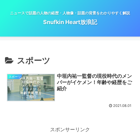
ニュースで話題の人物の経歴・人物像・話題の背景をわかりやすく解説
Snufkin Heart放浪記
スポーツ
中垣内祐一監督の現役時代のメン
スポーツ
バーがイケメン！年齢や経歴をご
紹介
2021.08.01
スポンサーリンク