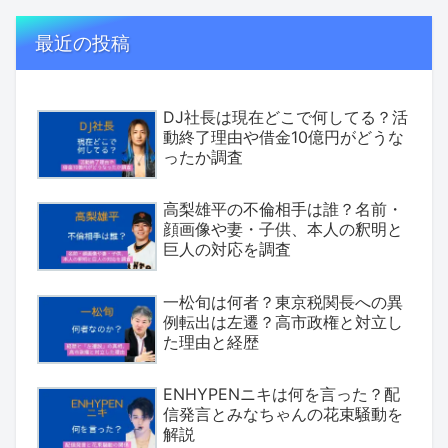
最近の投稿
DJ社長は現在どこで何してる？活
動終了理由や借金10億円がどうな
ったか調査
高梨雄平の不倫相手は誰？名前・
顔画像や妻・子供、本人の釈明と
巨人の対応を調査
一松旬は何者？東京税関長への異
例転出は左遷？高市政権と対立し
た理由と経歴
ENHYPENニキは何を言った？配
信発言とみなちゃんの花束騒動を
解説