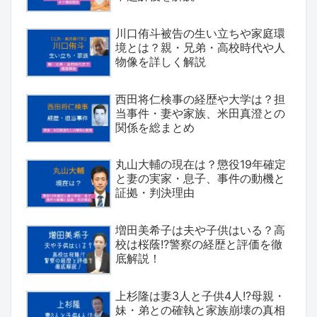
川口侑斗被告の生い立ちや家庭環
境とは？親・兄弟・高校時代や人
物像を詳しく解説
西田将仁検事の経歴や大学は？担
当事件・妻や家族、米田真澄との
関係を総まとめ
丸山大輔の現在は？懲役19年確定
と妻の実家・息子、事件の動機と
証拠・判決理由
増田美希子は夫や子供はいる？高
校は桜蔭!?警察の経歴と評価を徹
底解説！
上杉隆は妻3人と子供4人!?母親・
妹・弟との確執と家族崩壊の真相