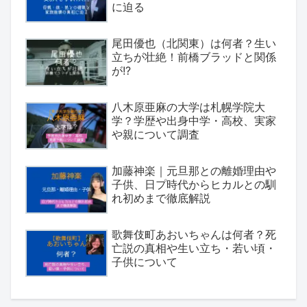
に迫る
尾田優也（北関東）は何者？生い
立ちが壮絶！前橋ブラッドと関係
が!?
八木原亜麻の大学は札幌学院大
学？学歴や出身中学・高校、実家
や親について調査
加藤神楽｜元旦那との離婚理由や
子供、日プ時代からヒカルとの馴
れ初めまで徹底解説
歌舞伎町あおいちゃんは何者？死
亡説の真相や生い立ち・若い頃・
子供について