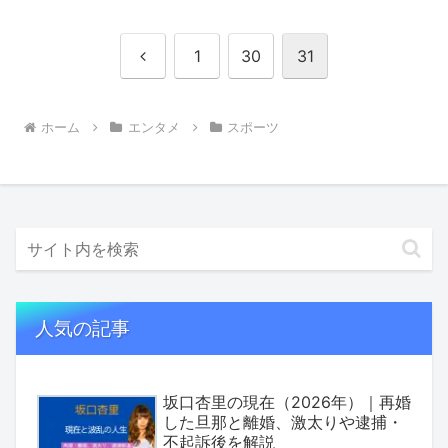
前
1
30
31
へ
ホーム
エンタメ
スポーツ
人気の記事
坂口杏里の現在（2026年）｜再婚
した旦那と離婚、激太りや逮捕・
不起訴後を解説