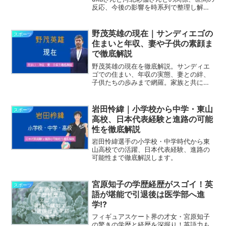
反応、今後の影響を時系列で整理し解説
します。
野茂英雄の現在｜サンディエゴの
スポーツ
住まいと年収、妻や子供の素顔ま
で徹底解説
野茂英雄の現在を徹底解説。サンディエ
ゴでの住まい、年収の実態、妻との絆、
子供たちの歩みまで網羅。家族と共に歩
むレジェンドの今を紹介。
岩田怜緯｜小学校から中学・東山
スポーツ
高校、日本代表経験と進路の可能
性を徹底解説
岩田怜緯選手の小学校・中学時代から東
山高校での活躍、日本代表経験、進路の
可能性まで徹底解説します。
宮原知子の学歴経歴がスゴイ！英
スポーツ
語が堪能で引退後は医学部へ進
学!?
フィギュアスケート界の才女・宮原知子
の驚きの学歴と経歴を深掘り！英語力も