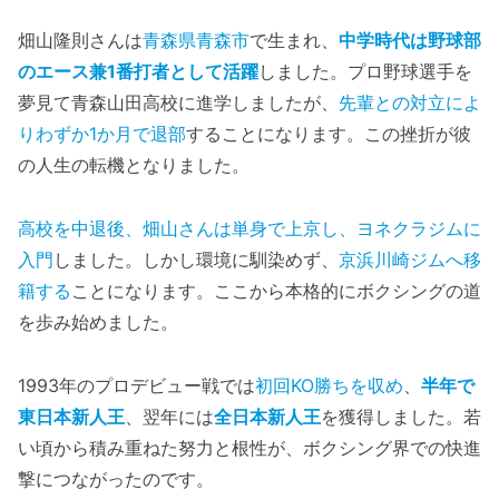
畑山隆則さんは
青森県青森市
で生まれ、
中学時代は野球部
のエース兼1番打者として活躍
しました。プロ野球選手を
夢見て青森山田高校に進学しましたが、
先輩との対立によ
りわずか1か月で退部
することになります。この挫折が彼
の人生の転機となりました。
高校を中退後、畑山さんは単身で上京し、ヨネクラジムに
入門
しました。しかし環境に馴染めず、
京浜川崎ジムへ移
籍する
ことになります。ここから本格的にボクシングの道
を歩み始めました。
1993年のプロデビュー戦では
初回KO勝ちを収め
、
半年で
東日本新人王
、翌年には
全日本新人王
を獲得しました。若
い頃から積み重ねた努力と根性が、ボクシング界での快進
撃につながったのです。