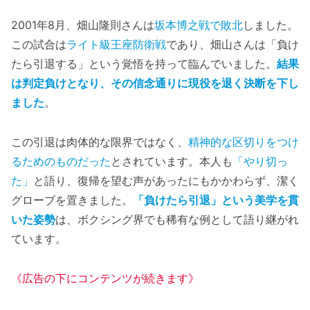
2001年8月、畑山隆則さんは
坂本博之戦で敗北
しました。
この試合は
ライト級王座防衛戦
であり、畑山さんは「負け
たら引退する」という覚悟を持って臨んでいました。
結果
は判定負けとなり、その信念通りに現役を退く決断を下し
ました
。
この引退は肉体的な限界ではなく、
精神的な区切りをつけ
るためのものだった
とされています。本人も
「やり切っ
た」
と語り、復帰を望む声があったにもかかわらず、潔く
グローブを置きました。
「負けたら引退」という美学を貫
いた姿勢
は、ボクシング界でも稀有な例として語り継がれ
ています。
《広告の下にコンテンツが続きます》