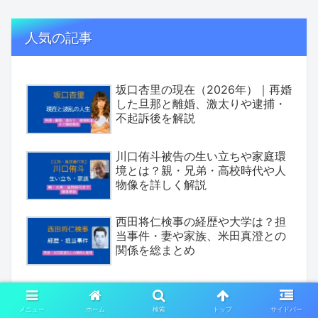
人気の記事
坂口杏里の現在（2026年）｜再婚
した旦那と離婚、激太りや逮捕・
不起訴後を解説
川口侑斗被告の生い立ちや家庭環
境とは？親・兄弟・高校時代や人
物像を詳しく解説
西田将仁検事の経歴や大学は？担
当事件・妻や家族、米田真澄との
関係を総まとめ
丸山大輔の現在は？懲役19年確定
と妻の実家・息子、事件の動機と
メニュー
ホーム
検索
トップ
サイドバー
証拠・判決理由