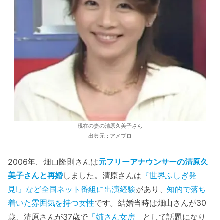
現在の妻の清原久美子さん
出典元：アメブロ
2006年、畑山隆則さんは
元フリーアナウンサーの清原久
美子さんと再婚
しました。清原さんは
『世界ふしぎ発
見!』など全国ネット番組に出演経験
があり、
知的で落ち
着いた雰囲気を持つ女性
です。結婚当時は畑山さんが30
歳、清原さんが37歳で
「姉さん女房」
として話題になり