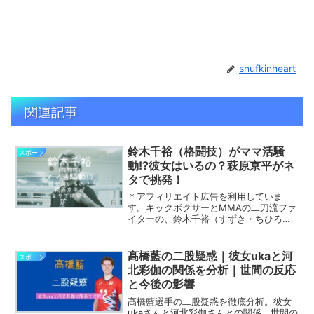
snufkinheart
関連記事
鈴木千裕（格闘技）がママ活騒
スポーツ
動!?彼女はいるの？萩原京平がネ
タで挑発！
＊アフィリエイト広告を利用していま
す。キックボクサーとMMAの二刀流ファ
イターの、鈴木千裕（すずき・ちひろ）
さん。その鈴木千裕さんにママ活騒動が
勃発し、世間から注目されていました。
そこで今回の記事では、・鈴木千裕のマ
髙橋藍の二股疑惑｜彼女ukaと河
スポーツ
マ活騒動・鈴木千裕の彼女...
北彩伽の関係を分析｜世間の反応
と今後の影響
髙橋藍選手の二股疑惑を徹底分析。彼女
ukaさんと河北彩伽さんとの関係、世間の