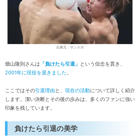
出典元：サンスポ
畑山隆則さんは
「負けたら引退」
という信念を貫き、
2001年に現役を退きました
。
ここではその
引退理由
と、
現在の活動
について詳しく紹介
します。潔い決断とその後の歩みは、多くのファンに強い
印象を残しています。
負けたら引退の美学