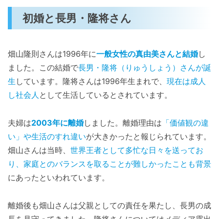
初婚と長男・隆将さん
畑山隆則さんは1996年に
一般女性の真由美さんと結婚
し
ました。この結婚で
長男・隆将（りゅうしょう）さんが誕
生
しています。隆将さんは1996年生まれで、
現在は成人
し社会人
として生活しているとされています。
夫婦は
2003年に離婚
しました。離婚理由は
「価値観の違
い」や生活のすれ違い
が大きかったと報じられています。
畑山さんは当時、
世界王者として多忙な日々を送ってお
り、家庭とのバランスを取ることが難しかったことも背景
にあったといわれています。
離婚後も畑山さんは父親としての責任を果たし、長男の成
長を見守ってきました。隆将さんについてはメディア露出