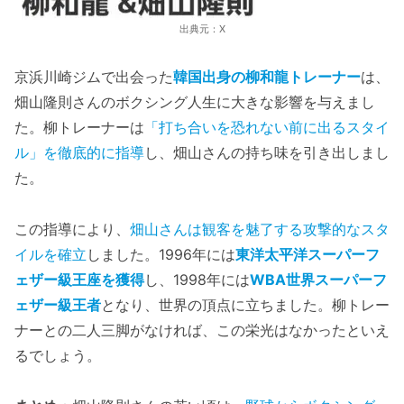
出典元：X
京浜川崎ジムで出会った
韓国出身の柳和龍トレーナー
は、
畑山隆則さんのボクシング人生に大きな影響を与えまし
た。柳トレーナーは
「打ち合いを恐れない前に出るスタイ
ル」を徹底的に指導
し、畑山さんの持ち味を引き出しまし
た。
この指導により、
畑山さんは観客を魅了する攻撃的なスタ
イルを確立
しました。1996年には
東洋太平洋スーパーフ
ェザー級王座を獲得
し、1998年には
WBA世界スーパーフ
ェザー級王者
となり、世界の頂点に立ちました。柳トレー
ナーとの二人三脚がなければ、この栄光はなかったといえ
るでしょう。