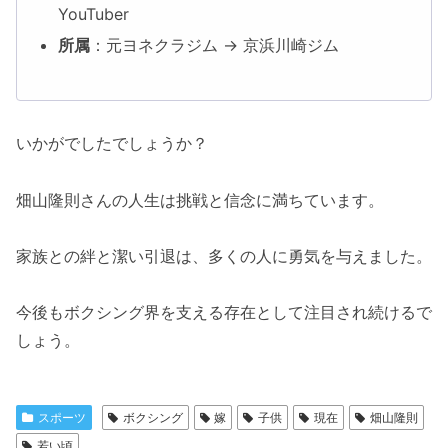
YouTuber
所属
：元ヨネクラジム → 京浜川崎ジム
いかがでしたでしょうか？
畑山隆則さんの人生は挑戦と信念に満ちています。
家族との絆と潔い引退は、多くの人に勇気を与えました。
今後もボクシング界を支える存在として注目され続けるで
しょう。
スポーツ
ボクシング
嫁
子供
現在
畑山隆則
若い頃