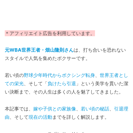
＊アフィリエイト広告を利用しています。
元WBA世界王者・畑山隆則さん
は、打ち合いを恐れない
スタイルで人気を集めたボクサーです。
若い頃の
野球少年時代からボクシング転身
、
世界王者とし
ての栄光
、そして「
負けたら引退
」という美学を貫いた潔
い決断まで、その人生は多くの人を魅了してきました。
本記事では、
嫁や子供との家族像
、
若い頃の秘話
、
引退理
由
、そして
現在の活動
までを詳しく解説します。