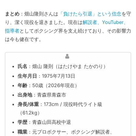
まとめ
：畑山隆則さんは
「負けたら引退」という信念
を守
り、潔く現役を退きました。現在は
解説者、YouTuber、
指導者
としてボクシング界を支え続けており、その影響力
は今も健在です。
氏名
：畑山 隆則（はたけやま たかのり）
生年月日
：1975年7月13日
年齢
：50歳（2026年現在）
出身地
：青森県青森市
身長/体重
：173cm / 現役時代ライト級
（61.2kg）
学歴
：青森山田高校中退
職業
：元プロボクサー、ボクシング解説者、