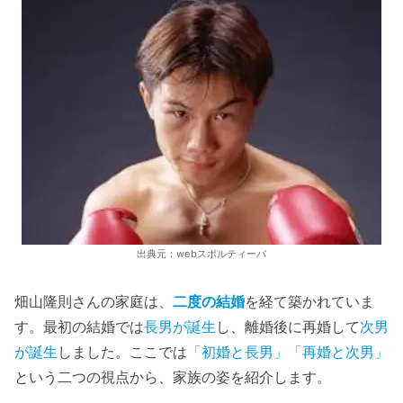
出典元：webスポルティーバ
畑山隆則さんの家庭は、
二度の結婚
を経て築かれていま
す。最初の結婚では
長男が誕生
し、離婚後に再婚して
次男
が誕生
しました。ここでは
「初婚と長男」「再婚と次男」
という二つの視点から、家族の姿を紹介します。