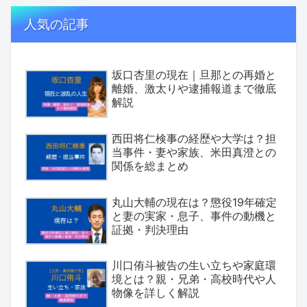
人気の記事
坂口杏里の現在｜旦那との再婚と
離婚、激太りや逮捕報道まで徹底
解説
西田将仁検事の経歴や大学は？担
当事件・妻や家族、米田真澄との
関係を総まとめ
丸山大輔の現在は？懲役19年確定
と妻の実家・息子、事件の動機と
証拠・判決理由
川口侑斗被告の生い立ちや家庭環
境とは？親・兄弟・高校時代や人
物像を詳しく解説