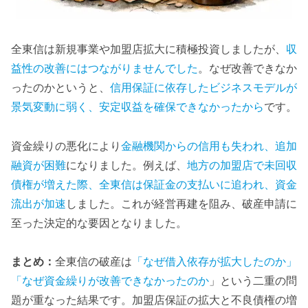
全東信は新規事業や加盟店拡大に積極投資しましたが、
収
益性の改善にはつながりませんでした
。なぜ改善できなか
ったのかというと、
信用保証に依存したビジネスモデルが
景気変動に弱く、安定収益を確保できなかったから
です。
資金繰りの悪化により
金融機関からの信用も失われ、追加
融資が困難
になりました。例えば、
地方の加盟店で未回収
債権が増えた際、全東信は保証金の支払いに追われ、資金
流出が加速
しました。これが経営再建を阻み、破産申請に
至った決定的な要因となりました。
まとめ：
全東信の破産は
「なぜ借入依存が拡大したのか」
「なぜ資金繰りが改善できなかったのか
」という二重の問
題が重なった結果です。加盟店保証の拡大と不良債権の増