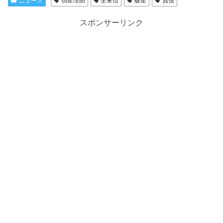
ニュース
倒産理由
全東信
破産
負債
スポンサーリンク