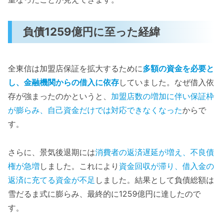
負債1259億円に至った経緯
全東信は加盟店保証を拡大するために
多額の資金を必要と
し、金融機関からの借入に依存
していました。なぜ借入依
存が強まったのかというと、
加盟店数の増加に伴い保証枠
が膨らみ、自己資金だけでは対応できなくなった
からで
す。
さらに、景気後退期には
消費者の返済遅延が増え、不良債
権が急増
しました。これにより
資金回収が滞り、借入金の
返済に充てる資金が不足
しました。結果として負債総額は
雪だるま式に膨らみ、最終的に1259億円に達したので
す。