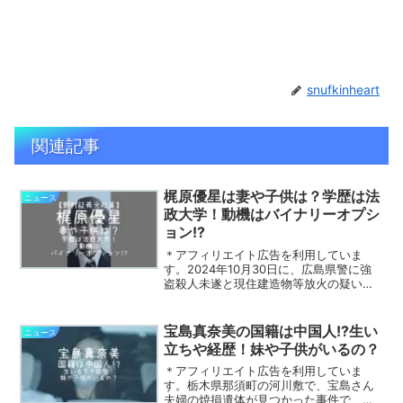
snufkinheart
関連記事
梶原優星は妻や子供は？学歴は法
ニュース
政大学！動機はバイナリーオプシ
ョン!?
＊アフィリエイト広告を利用していま
す。2024年10月30日に、広島県警に強
盗殺人未遂と現住建造物等放火の疑いで
逮捕された梶原優星（かじわら・ゆうせ
い）容疑者。野村證券の元社員の梶原優
星容疑者は、2024年7月に80代の夫婦に
宝島真奈美の国籍は中国人!?生い
ニュース
睡眠薬を飲ませ...
立ちや経歴！妹や子供がいるの？
＊アフィリエイト広告を利用していま
す。栃木県那須町の河川敷で、宝島さん
夫婦の焼損遺体が見つかった事件で、殺