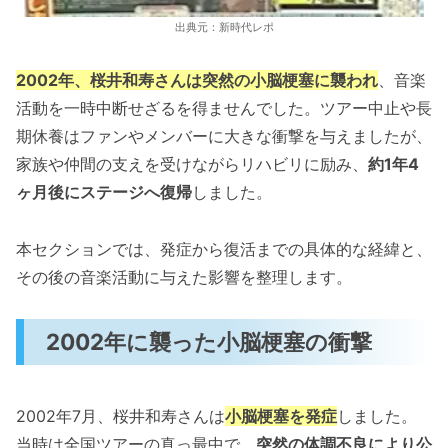
出典元：新時代レポ
2002年、桜井和寿さんは突然の小脳梗塞に襲われ
、音楽
活動を一時中断せざるを得ませんでした。ツアー中止や長
期休養はファンやメンバーに大きな衝撃を与えましたが、
家族や仲間の支えを受けながらリハビリに励み、
約1年4
ヶ月後にステージへ復帰
しました。
本セクションでは、発症から復活までの具体的な経緯と、
その後の音楽活動に与えた影響を整理します。
2002年に襲った小脳梗塞の衝撃
2002年7月、桜井和寿さんは
小脳梗塞を発症
しました。
当時は全国ツアーの真っ最中で、
突然の体調不良により公