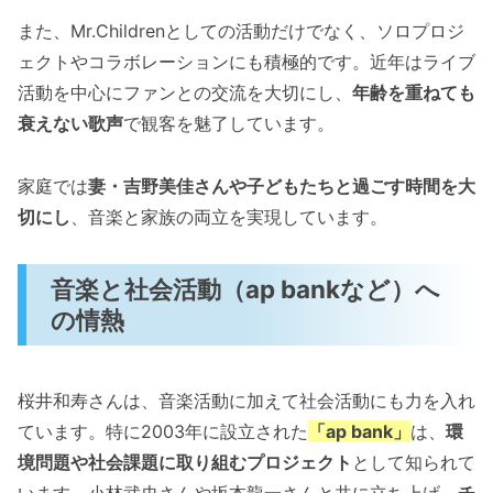
また、Mr.Childrenとしての活動だけでなく、ソロプロジ
ェクトやコラボレーションにも積極的です。近年はライブ
活動を中心にファンとの交流を大切にし、
年齢を重ねても
衰えない歌声
で観客を魅了しています。
家庭では
妻・吉野美佳さんや子どもたちと過ごす時間を大
切にし
、音楽と家族の両立を実現しています。
音楽と社会活動（ap bankなど）へ
の情熱
桜井和寿さんは、音楽活動に加えて社会活動にも力を入れ
ています。特に2003年に設立された
「ap bank」
は、
環
境問題や社会課題に取り組むプロジェクト
として知られて
います。小林武史さんや坂本龍一さんと共に立ち上げ、
チ