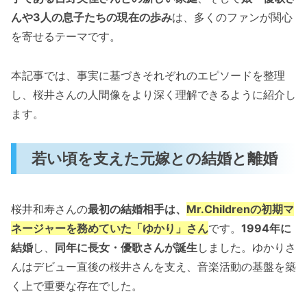
んや3人の息子たちの現在の歩み
は、多くのファンが関心
を寄せるテーマです。
本記事では、事実に基づきそれぞれのエピソードを整理
し、桜井さんの人間像をより深く理解できるように紹介し
ます。
若い頃を支えた元嫁との結婚と離婚
桜井和寿さんの
最初の結婚相手は、
Mr.Childrenの初期マ
ネージャーを務めていた「ゆかり」さん
です。
1994年に
結婚
し、
同年に長女・優歌さんが誕生
しました。ゆかりさ
んはデビュー直後の桜井さんを支え、音楽活動の基盤を築
く上で重要な存在でした。