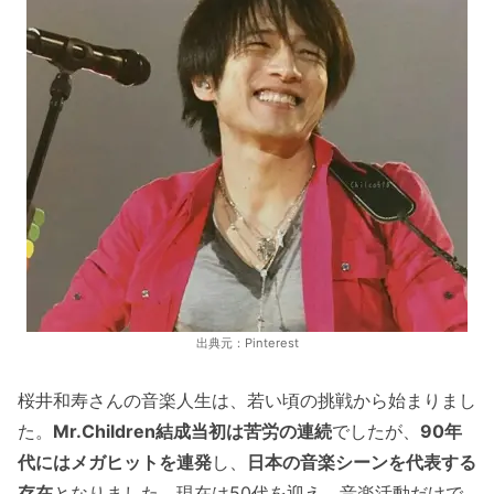
出典元：Pinterest
桜井和寿さんの音楽人生は、若い頃の挑戦から始まりまし
た。
Mr.Children結成当初は苦労の連続
でしたが、
90年
代にはメガヒットを連発
し、
日本の音楽シーンを代表する
存在
となりました。現在は50代を迎え、音楽活動だけで