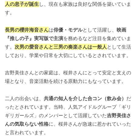
人の息子が誕生
し、現在も家族は良好な関係を築いていま
す。
長男の櫻井海音さん
は
俳優・モデル
として活躍し、
映画
『推しの子』実写版で主演
を務めるなど注目を集めていま
す。
次男の愛音さんと三男の奏楽さんは一般人
として生活
しており、学業や日常を大切にしているとされています。
吉野美佳さんとの家庭は、桜井さんにとって安定と支えの
場となり、音楽活動を続ける原動力にもなっています。
二人の出会いは、
共通の知人を介した合コン（飲み会）
だ
ったとされています。当時、人気アイドルグループ「ギリ
ギリガールズ」のメンバーとして活躍していた
吉野美佳さ
んの気取らない性格
に、桜井さんが急速に惹かれていった
と言われています。