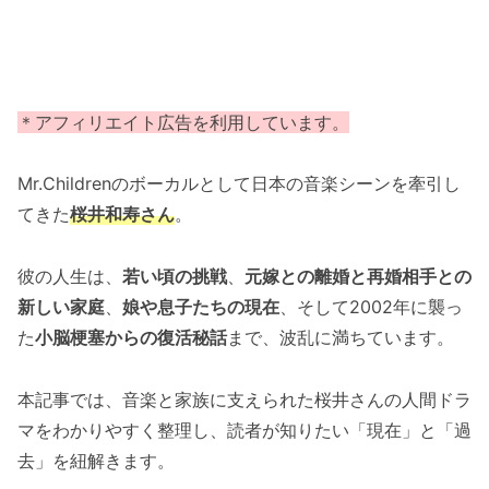
＊アフィリエイト広告を利用しています。
Mr.Childrenのボーカルとして日本の音楽シーンを牽引し
てきた
桜井和寿さん
。
彼の人生は、
若い頃の挑戦
、
元嫁との離婚と再婚相手との
新しい家庭
、
娘や息子たちの現在
、そして2002年に襲っ
た
小脳梗塞からの復活秘話
まで、波乱に満ちています。
本記事では、音楽と家族に支えられた桜井さんの人間ドラ
マをわかりやすく整理し、読者が知りたい「現在」と「過
去」を紐解きます。