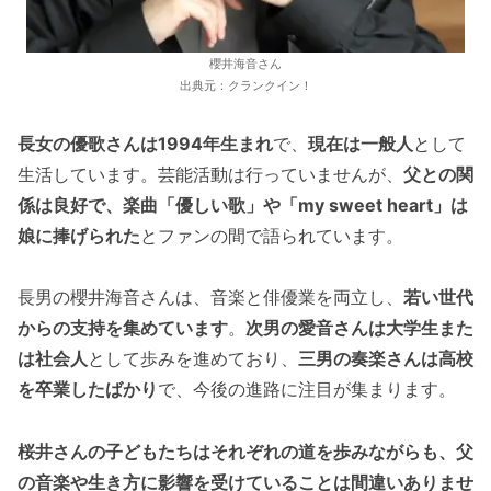
櫻井海音さん
出典元：クランクイン！
長女の優歌さんは1994年生まれ
で、
現在は一般人
として
生活しています。芸能活動は行っていませんが、
父との関
係は良好で、楽曲「優しい歌」や「my sweet heart」は
娘に捧げられた
とファンの間で語られています。
長男の櫻井海音さんは、音楽と俳優業を両立し、
若い世代
からの支持を集めています
。
次男の愛音さんは大学生また
は社会人
として歩みを進めており、
三男の奏楽さんは高校
を卒業したばかり
で、今後の進路に注目が集まります。
桜井さんの子どもたちはそれぞれの道を歩みながらも、父
の音楽や生き方に影響を受けていることは間違いありませ