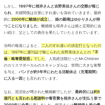
しかし、
1997年に桜井さんと吉野美佳さんの交際が報じ
られ
、夫婦関係は次第にすれ違いを深めていきます。最終
的に
2000年に離婚が成立
し、
娘の親権はゆかりさんが持
つことになりました
。離婚後も桜井さんは娘と定期的に会
い続け、父としての責任を果たしていたとされています。
当時の報道によると、
二人のすれ違いの決定打となったの
は、1997年に週刊誌で報じられた吉野美佳さんとの
「不
倫・略奪愛疑惑」
でした
。人気絶頂期だったMr.Children
のカリスマボーカルのスキャンダルは、世間に大きな衝撃
を与え、
バンドが約1年半にわたる活動休止（充電期間）
に入る一因
とも言われています。
なお、泥沼化が噂された離婚劇でしたが、
最終的には
約5
億円とも言われる慰謝料
や養育費を桜井さんが支払う形で
2000年に合意
に達しました。桜井さんは
離婚後も娘の優