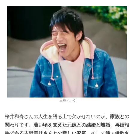
出典元：X
桜井和寿さんの人生を語る上で欠かせないのが、
家族との
関わり
です。
若い頃を支えた元嫁との結婚と離婚
、
再婚相
手である吉野美佳さんとの新しい家庭
、そして
娘・優歌さ