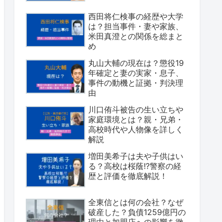
西田将仁検事の経歴や大学
は？担当事件・妻や家族、
米田真澄との関係を総まと
め
丸山大輔の現在は？懲役19
年確定と妻の実家・息子、
事件の動機と証拠・判決理
由
川口侑斗被告の生い立ちや
家庭環境とは？親・兄弟・
高校時代や人物像を詳しく
解説
増田美希子は夫や子供はい
る？高校は桜蔭!?警察の経
歴と評価を徹底解説！
全東信とは何の会社？なぜ
破産した？負債1259億円の