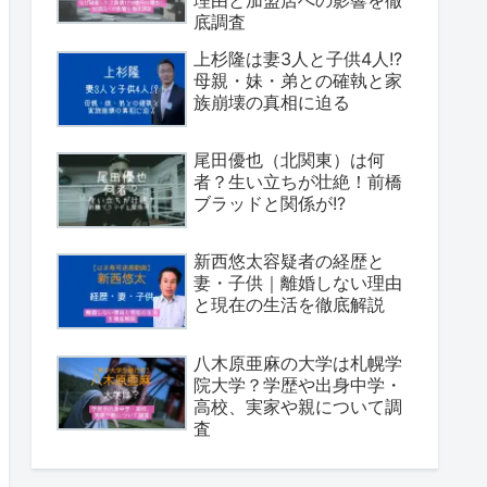
理由と加盟店への影響を徹
底調査
上杉隆は妻3人と子供4人!?
母親・妹・弟との確執と家
族崩壊の真相に迫る
尾田優也（北関東）は何
者？生い立ちが壮絶！前橋
ブラッドと関係が!?
新西悠太容疑者の経歴と
妻・子供｜離婚しない理由
と現在の生活を徹底解説
八木原亜麻の大学は札幌学
院大学？学歴や出身中学・
高校、実家や親について調
査