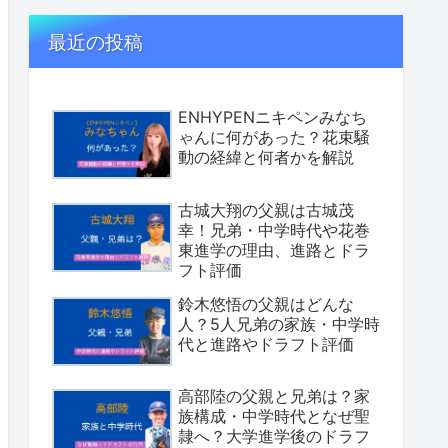
最近の投稿
ENHYPENニキペンみなち
ゃんに何があった？花束騒
動の経緯と何者かを解説
古城大翔の父親は古城茂
幸！兄弟・中学時代や花巻
東進学の理由、進路とドラ
フト評価
鈴木悠悟の父親はどんな
人？5人兄弟の家族・中学時
代と進路やドラフト評価
高部陸の父親と兄弟は？家
族構成・中学時代となぜ聖
隷へ？大学進学後のドラフ