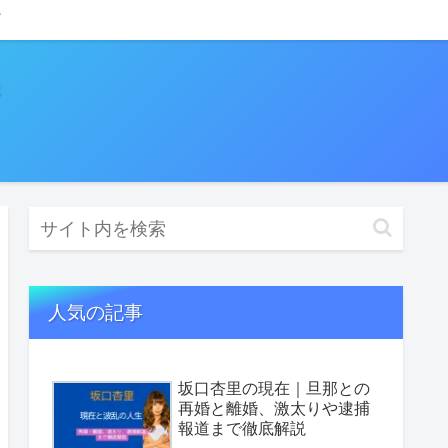
人気の記事
坂口杏里の現在｜旦那との
再婚と離婚、激太りや逮捕
報道まで徹底解説