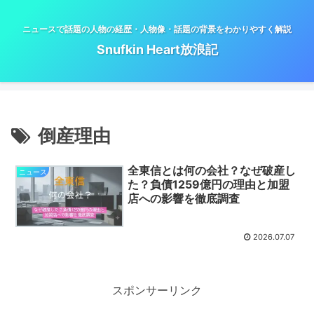
ニュースで話題の人物の経歴・人物像・話題の背景をわかりやすく解説
Snufkin Heart放浪記
倒産理由
全東信とは何の会社？なぜ破産し
ニュース
た？負債1259億円の理由と加盟
店への影響を徹底調査
2026.07.07
スポンサーリンク