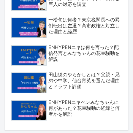
巨人の対応を調査
一松旬は何者？東京税関長への異
例転出は左遷？高市政権と対立し
た理由と経歴
ENHYPENニキは何を言った？配
信発言とみなちゃんの花束騒動を
解説
田山纏のやらかしとは？父親・兄
弟や中学、仙台育英を選んだ理由
とドラフト評価
ENHYPENニキペンみなちゃんに
何があった？花束騒動の経緯と何
者かを解説