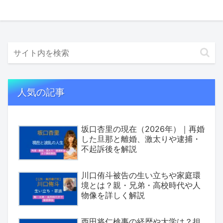
人気の記事
坂口杏里の現在（2026年）｜再婚
した旦那と離婚、激太りや逮捕・
不起訴後を解説
川口侑斗被告の生い立ちや家庭環
境とは？親・兄弟・高校時代や人
物像を詳しく解説
西田将仁検事の経歴や大学は？担