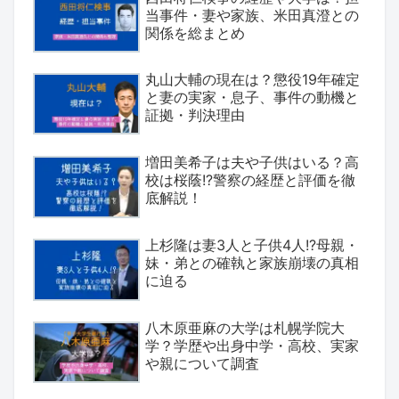
当事件・妻や家族、米田真澄との
関係を総まとめ
丸山大輔の現在は？懲役19年確定
と妻の実家・息子、事件の動機と
証拠・判決理由
増田美希子は夫や子供はいる？高
校は桜蔭!?警察の経歴と評価を徹
底解説！
上杉隆は妻3人と子供4人!?母親・
妹・弟との確執と家族崩壊の真相
に迫る
八木原亜麻の大学は札幌学院大
学？学歴や出身中学・高校、実家
や親について調査