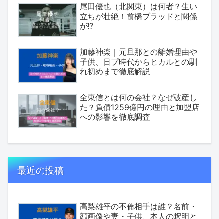
尾田優也（北関東）は何者？生い
立ちが壮絶！前橋ブラッドと関係
が!?
加藤神楽｜元旦那との離婚理由や
子供、日プ時代からヒカルとの馴
れ初めまで徹底解説
全東信とは何の会社？なぜ破産し
た？負債1259億円の理由と加盟店
への影響を徹底調査
最近の投稿
高梨雄平の不倫相手は誰？名前・
顔画像や妻・子供、本人の釈明と