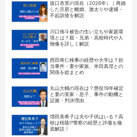
坂口杏里の現在（2026年）｜再婚
した旦那と離婚、激太りや逮捕・
不起訴後を解説
川口侑斗被告の生い立ちや家庭環
境とは？親・兄弟・高校時代や人
物像を詳しく解説
西田将仁検事の経歴や大学は？担
当事件・妻や家族、米田真澄との
関係を総まとめ
丸山大輔の現在は？懲役19年確定
と妻の実家・息子、事件の動機と
証拠・判決理由
増田美希子は夫や子供はいる？高
校は桜蔭!?警察の経歴と評価を徹
底解説！