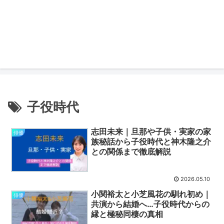
子役時代
志田未来｜旦那や子供・実家の家
俳優
族秘話から子役時代と神木隆之介
との関係まで徹底解説
2026.05.10
小関裕太と小芝風花の馴れ初め｜
俳優
共演から結婚へ…子役時代からの
縁と極秘同棲の真相