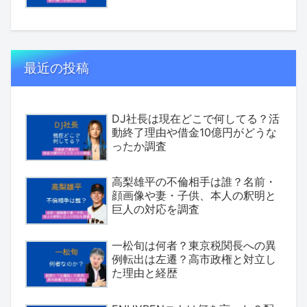
最近の投稿
DJ社長は現在どこで何してる？活
動終了理由や借金10億円がどうな
ったか調査
高梨雄平の不倫相手は誰？名前・
顔画像や妻・子供、本人の釈明と
巨人の対応を調査
一松旬は何者？東京税関長への異
例転出は左遷？高市政権と対立し
た理由と経歴