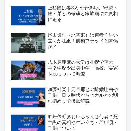
上杉隆は妻3人と子供4人!?母親・
妹・弟との確執と家族崩壊の真相
に迫る
尾田優也（北関東）は何者？生い
立ちが壮絶！前橋ブラッドと関係
が!?
八木原亜麻の大学は札幌学院大
学？学歴や出身中学・高校、実家
や親について調査
加藤神楽｜元旦那との離婚理由や
子供、日プ時代からヒカルとの馴
れ初めまで徹底解説
歌舞伎町あおいちゃんは何者？死
亡説の真相や生い立ち・若い頃・
子供について