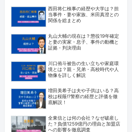
西田将仁検事の経歴や大学は？担
当事件・妻や家族、米田真澄との
関係を総まとめ
丸山大輔の現在は？懲役19年確定
と妻の実家・息子、事件の動機と
証拠・判決理由
川口侑斗被告の生い立ちや家庭環
境とは？親・兄弟・高校時代や人
物像を詳しく解説
増田美希子は夫や子供はいる？高
校は桜蔭!?警察の経歴と評価を徹
底解説！
全東信とは何の会社？なぜ破産し
た？負債1259億円の理由と加盟店
への影響を徹底調査