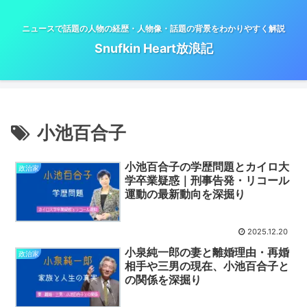
ニュースで話題の人物の経歴・人物像・話題の背景をわかりやすく解説
Snufkin Heart放浪記
小池百合子
小池百合子の学歴問題とカイロ大
政治家
学卒業疑惑｜刑事告発・リコール
運動の最新動向を深掘り
2025.12.20
小泉純一郎の妻と離婚理由・再婚
政治家
相手や三男の現在、小池百合子と
の関係を深掘り