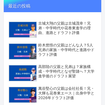
最近の投稿
古城大翔の父親は古城茂幸！兄
弟・中学時代や花巻東進学の理
由、進路とドラフト評価
鈴木悠悟の父親はどんな人？5人
兄弟の家族・中学時代と進路やド
ラフト評価
高部陸の父親と兄弟は？家族構
成・中学時代となぜ聖隷へ？大学
進学後のドラフト展望
萬谷堅心の父親は会社社長！兄・
大輝も花巻東エース｜出身中学と
2026年ドラフト評価