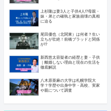
上杉隆は妻3人と子供4人!?母親・
妹・弟との確執と家族崩壊の真相
に迫る
尾田優也（北関東）は何者？生い
立ちが壮絶！前橋ブラッドと関係
が!?
新西悠太容疑者の経歴と妻・子供
｜離婚しない理由と現在の生活を
徹底解説
八木原亜麻の大学は札幌学院大
学？学歴や出身中学・高校、実家
や親について調査