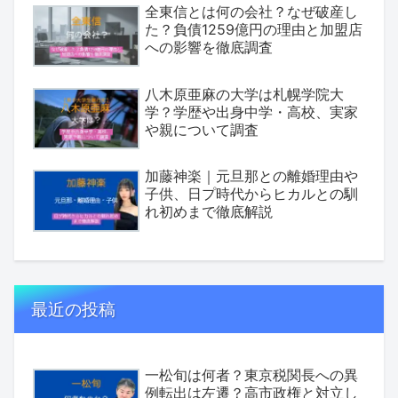
全東信とは何の会社？なぜ破産し
た？負債1259億円の理由と加盟店
への影響を徹底調査
八木原亜麻の大学は札幌学院大
学？学歴や出身中学・高校、実家
や親について調査
加藤神楽｜元旦那との離婚理由や
子供、日プ時代からヒカルとの馴
れ初めまで徹底解説
最近の投稿
一松旬は何者？東京税関長への異
例転出は左遷？高市政権と対立し