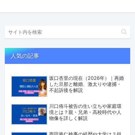
人気の記事
坂口杏里の現在（2026年）｜再婚
した旦那と離婚、激太りや逮捕・
不起訴後を解説
川口侑斗被告の生い立ちや家庭環
境とは？親・兄弟・高校時代や人
物像を詳しく解説
西田将仁検事の経歴や大学は？担