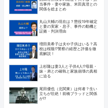
当事件・妻や家族、米田真澄との
関係を総まとめ
丸山大輔の現在は？懲役19年確定
と妻の実家・息子、事件の動機と
証拠・判決理由
増田美希子は夫や子供はいる？高
校は桜蔭!?警察の経歴と評価を徹
底解説！
上杉隆は妻3人と子供4人!?母親・
妹・弟との確執と家族崩壊の真相
に迫る
尾田優也（北関東）は何者？生い
立ちが壮絶！前橋ブラッドと関係
が!?