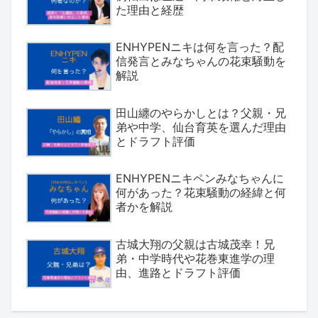
た理由と経歴
ENHYPENニキは何を言った？配
信発言とみなちゃんの花束騒動を
解説
田山纏のやらかしとは？父親・兄
弟や中学、仙台育英を選んだ理由
とドラフト評価
ENHYPENニキペンみなちゃんに
何があった？花束騒動の経緯と何
者かを解説
古城大翔の父親は古城茂幸！兄
弟・中学時代や花巻東進学の理
由、進路とドラフト評価