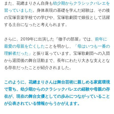
また、花總まりさん自身も
幼少期からクラシックバレエを
習っていました
。身体表現の基礎を学んだ経験は、その後
の宝塚音楽学校での学びや、宝塚歌劇団で娘役として活躍
する土台になったと考えられます。
さらに、2019年に出演した『徹子の部屋』では、
前年に
最愛の母親を亡くした
ことを明かし、
「母はいつも一番の
理解者だった」
と振り返っています。宝塚歌劇団への入団
から退団後の舞台活動まで、長年にわたり大きな支えとな
る存在だったことが紹介されました。
このように、花總まりさんは舞台芸術に親しめる家庭環境
で育ち、幼少期からのクラシックバレエの経験や母親の存
在が、現在の舞台女優としての歩みにつながっていること
が公表されている情報からうかがえます。