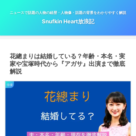
ニュースで話題の人物の経歴・人物像・話題の背景をわかりやすく解説
Snufkin Heart放浪記
花總まりは結婚している？年齢・本名・実
家や宝塚時代から『アガサ』出演まで徹底
解説
俳優