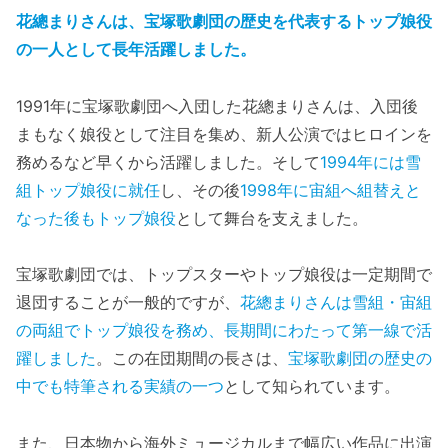
花總まりさんは、宝塚歌劇団の歴史を代表するトップ娘役
の一人として長年活躍しました。
1991年に宝塚歌劇団へ入団した花總まりさんは、入団後
まもなく娘役として注目を集め、新人公演ではヒロインを
務めるなど早くから活躍しました。そして
1994年には雪
組トップ娘役に就任
し、その後
1998年に宙組へ組替えと
なった後もトップ娘役
として舞台を支えました。
宝塚歌劇団では、トップスターやトップ娘役は一定期間で
退団することが一般的ですが、
花總まりさんは雪組・宙組
の両組でトップ娘役を務め、長期間にわたって第一線で活
躍しました
。この在団期間の長さは、
宝塚歌劇団の歴史の
中でも特筆される実績の一つ
として知られています。
また、日本物から海外ミュージカルまで幅広い作品に出演