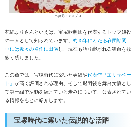
出典元：アメブロ
花總まりさんといえば、宝塚歌劇団を代表するトップ娘役
の一人として知られています。
約15年にわたる在団期間
中には数々の名作に出演
し、現在も語り継がれる舞台を数
多く残しました。
この章では、宝塚時代に築いた実績や
代表作『エリザベー
ト』
が高く評価される理由、そして退団後も舞台女優とし
て第一線で活動を続けている歩みについて、公表されてい
る情報をもとに紹介します。
宝塚時代に築いた伝説的な活躍