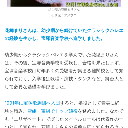
幼少期の花總まりさん
出典元：アメブロ
花總まりさんは、幼少期から続けていたクラシックバレエ
の経験を生かし、宝塚音楽学校へ進学しました。
幼少期からクラシックバレエを学んでいた花總まりさん
は、その後、宝塚音楽学校を受験し、合格を果たします。
宝塚音楽学校は毎年多くの受験者が集まる難関校として知
られており、入学後は歌唱・演技・ダンスなど、舞台人と
して必要な基礎を学びました。
1991年に宝塚歌劇団へ入団
すると、娘役として着実に経
験を積み、
雪組・宙組でトップ娘役
を務めました。なかで
も『エリザベート』で演じたタイトルロールは代表作の一
つとして知られ、花總まりさんの名前を広く知られるきっ