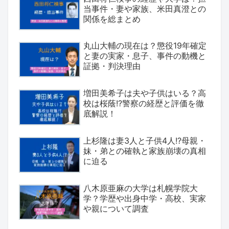
当事件・妻や家族、米田真澄との
関係を総まとめ
丸山大輔の現在は？懲役19年確定
と妻の実家・息子、事件の動機と
証拠・判決理由
増田美希子は夫や子供はいる？高
校は桜蔭!?警察の経歴と評価を徹
底解説！
上杉隆は妻3人と子供4人!?母親・
妹・弟との確執と家族崩壊の真相
に迫る
八木原亜麻の大学は札幌学院大
学？学歴や出身中学・高校、実家
や親について調査