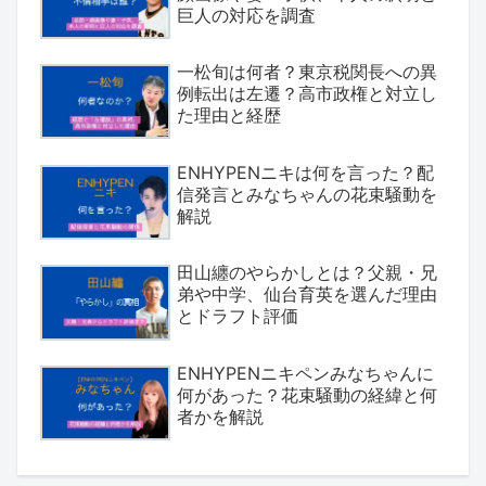
巨人の対応を調査
一松旬は何者？東京税関長への異
例転出は左遷？高市政権と対立し
た理由と経歴
ENHYPENニキは何を言った？配
信発言とみなちゃんの花束騒動を
解説
田山纏のやらかしとは？父親・兄
弟や中学、仙台育英を選んだ理由
とドラフト評価
ENHYPENニキペンみなちゃんに
何があった？花束騒動の経緯と何
者かを解説