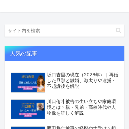
人気の記事
坂口杏里の現在（2026年）｜再婚
した旦那と離婚、激太りや逮捕・
不起訴後を解説
川口侑斗被告の生い立ちや家庭環
境とは？親・兄弟・高校時代や人
物像を詳しく解説
西田将仁検事の経歴や大学は？担