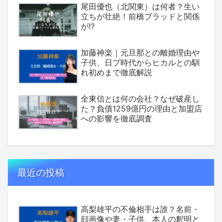
尾田優也（北関東）は何者？生い
立ちが壮絶！前橋ブラッドと関係
が!?
加藤神楽｜元旦那との離婚理由や
子供、日プ時代からヒカルとの馴
れ初めまで徹底解説
全東信とは何の会社？なぜ破産し
た？負債1259億円の理由と加盟店
への影響を徹底調査
最近の投稿
高梨雄平の不倫相手は誰？名前・
顔画像や妻・子供、本人の釈明と