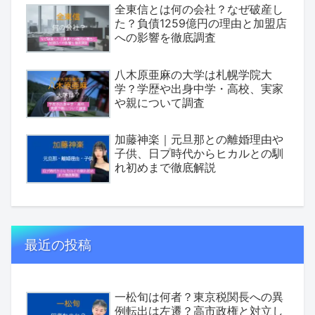
全東信とは何の会社？なぜ破産し
た？負債1259億円の理由と加盟店
への影響を徹底調査
八木原亜麻の大学は札幌学院大
学？学歴や出身中学・高校、実家
や親について調査
加藤神楽｜元旦那との離婚理由や
子供、日プ時代からヒカルとの馴
れ初めまで徹底解説
最近の投稿
一松旬は何者？東京税関長への異
例転出は左遷？高市政権と対立し