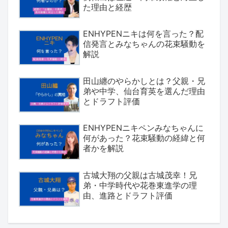
た理由と経歴
ENHYPENニキは何を言った？配
信発言とみなちゃんの花束騒動を
解説
田山纏のやらかしとは？父親・兄
弟や中学、仙台育英を選んだ理由
とドラフト評価
ENHYPENニキペンみなちゃんに
何があった？花束騒動の経緯と何
者かを解説
古城大翔の父親は古城茂幸！兄
弟・中学時代や花巻東進学の理
由、進路とドラフト評価