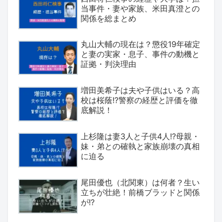
当事件・妻や家族、米田真澄との
関係を総まとめ
丸山大輔の現在は？懲役19年確定
と妻の実家・息子、事件の動機と
証拠・判決理由
増田美希子は夫や子供はいる？高
校は桜蔭!?警察の経歴と評価を徹
底解説！
上杉隆は妻3人と子供4人!?母親・
妹・弟との確執と家族崩壊の真相
に迫る
尾田優也（北関東）は何者？生い
立ちが壮絶！前橋ブラッドと関係
が!?