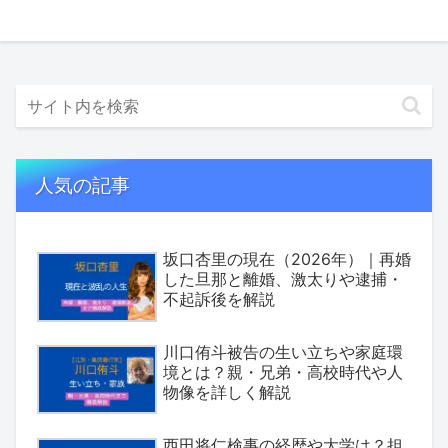
人気の記事
坂口杏里の現在（2026年）｜再婚
した旦那と離婚、激太りや逮捕・
不起訴後を解説
川口侑斗被告の生い立ちや家庭環
境とは？親・兄弟・高校時代や人
物像を詳しく解説
西田将仁検事の経歴や大学は？担