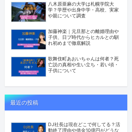
八木原亜麻の大学は札幌学院大
学？学歴や出身中学・高校、実家
や親について調査
加藤神楽｜元旦那との離婚理由や
子供、日プ時代からヒカルとの馴
れ初めまで徹底解説
歌舞伎町あおいちゃんは何者？死
亡説の真相や生い立ち・若い頃・
子供について
最近の投稿
DJ社長は現在どこで何してる？活
動終了理由や借金10億円がどうな