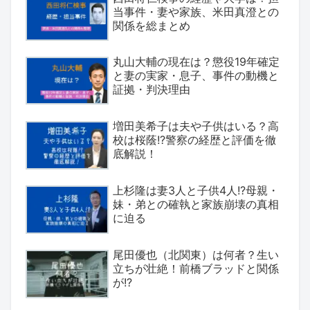
当事件・妻や家族、米田真澄との
関係を総まとめ
丸山大輔の現在は？懲役19年確定
と妻の実家・息子、事件の動機と
証拠・判決理由
増田美希子は夫や子供はいる？高
校は桜蔭!?警察の経歴と評価を徹
底解説！
上杉隆は妻3人と子供4人!?母親・
妹・弟との確執と家族崩壊の真相
に迫る
尾田優也（北関東）は何者？生い
立ちが壮絶！前橋ブラッドと関係
が!?