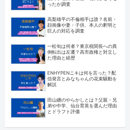
ったか調査
高梨雄平の不倫相手は誰？名前・
顔画像や妻・子供、本人の釈明と
巨人の対応を調査
一松旬は何者？東京税関長への異
例転出は左遷？高市政権と対立し
た理由と経歴
ENHYPENニキは何を言った？配
信発言とみなちゃんの花束騒動を
解説
田山纏のやらかしとは？父親・兄
弟や中学、仙台育英を選んだ理由
とドラフト評価