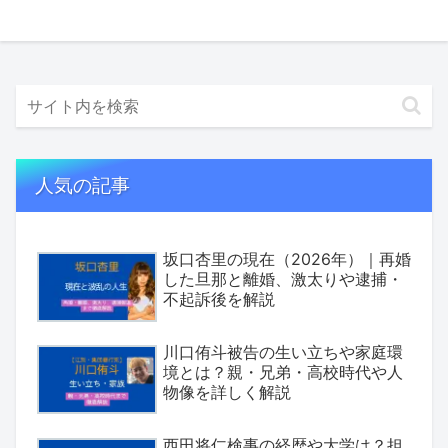
人気の記事
坂口杏里の現在（2026年）｜再婚
した旦那と離婚、激太りや逮捕・
不起訴後を解説
川口侑斗被告の生い立ちや家庭環
境とは？親・兄弟・高校時代や人
物像を詳しく解説
西田将仁検事の経歴や大学は？担