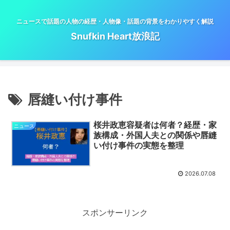
ニュースで話題の人物の経歴・人物像・話題の背景をわかりやすく解説
Snufkin Heart放浪記
唇縫い付け事件
桜井政恵容疑者は何者？経歴・家
ニュース
族構成・外国人夫との関係や唇縫
い付け事件の実態を整理
2026.07.08
スポンサーリンク